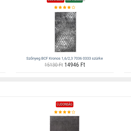
Szőnyeg BCF Kronos 1,6/2,3 7036 0333 szürke
14946 Ft
15130 Ft
ÚJDONSÁG