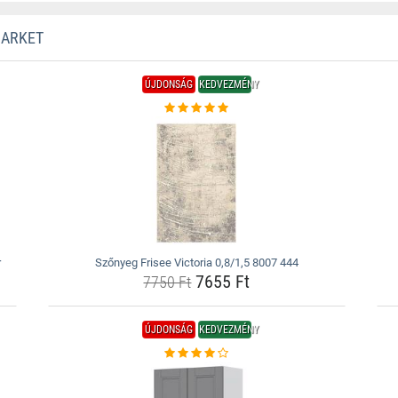
MARKET
ÚJDONSÁG
KEDVEZMÉNY
r
Szőnyeg Frisee Victoria 0,8/1,5 8007 444
7655 Ft
7750 Ft
ÚJDONSÁG
KEDVEZMÉNY