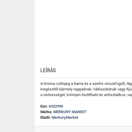
LEÍRÁS
A Kronos szőnyeg a barna és a szürke visszafogott, lá
kiegészítői bármely nappalinak, hálószobának vagy ifj
a nedvességet, könnyen tisztítható és antisztatikus, v
Ean:
6322996
Márka:
MERKURY MARKET
Eladó:
MerkuryMarket