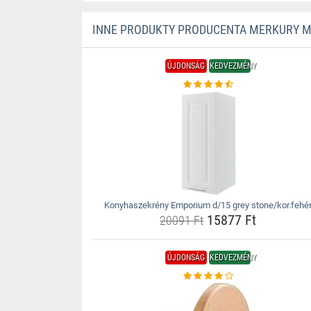
INNE PRODUKTY PRODUCENTA MERKURY 
ÚJDONSÁG
KEDVEZMÉNY
Konyhaszekrény Emporium d/15 grey stone/kor.fehé
15877 Ft
20091 Ft
ÚJDONSÁG
KEDVEZMÉNY