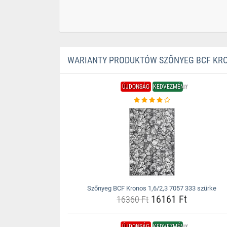
WARIANTY PRODUKTÓW SZŐNYEG BCF KRON
ÚJDONSÁG
KEDVEZMÉNY
Szőnyeg BCF Kronos 1,6/2,3 7057 333 szürke
16161 Ft
16360 Ft
ÚJDONSÁG
KEDVEZMÉNY