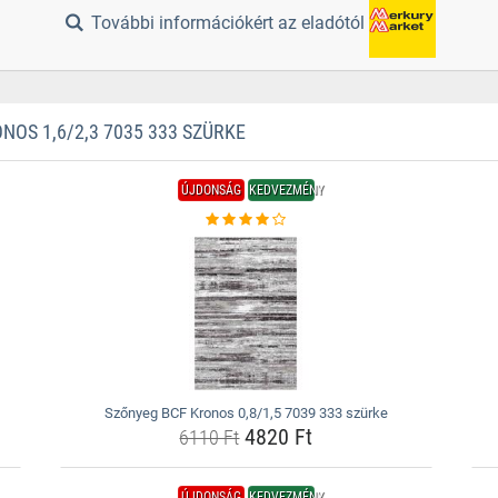
További információkért az eladótól
OS 1,6/2,3 7035 333 SZÜRKE
ÚJDONSÁG
KEDVEZMÉNY
Szőnyeg BCF Kronos 0,8/1,5 7039 333 szürke
4820 Ft
6110 Ft
ÚJDONSÁG
KEDVEZMÉNY