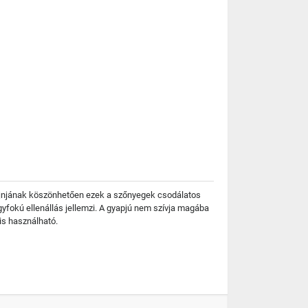
izájnjának köszönhetően ezek a szőnyegek csodálatos
yfokú ellenállás jellemzi. A gyapjú nem szívja magába
is használható.