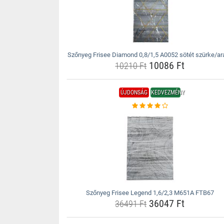
Szőnyeg Frisee Diamond 0,8/1,5 A0052 sötét szürke/ar
10086 Ft
10210 Ft
ÚJDONSÁG
KEDVEZMÉNY
Szőnyeg Frisee Legend 1,6/2,3 M651A FTB67
36047 Ft
36491 Ft