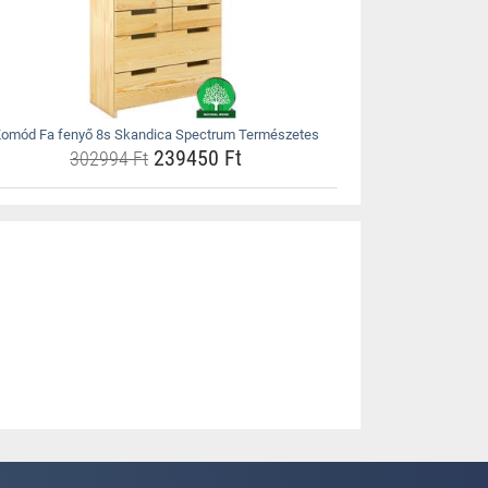
omód Fa fenyő 8s Skandica Spectrum Természetes
239450 Ft
302994 Ft