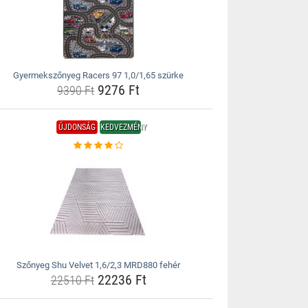
Gyermekszőnyeg Racers 97 1,0/1,65 szürke
9276 Ft
9390 Ft
ÚJDONSÁG
KEDVEZMÉNY
Szőnyeg Shu Velvet 1,6/2,3 MRD880 fehér
22236 Ft
22510 Ft