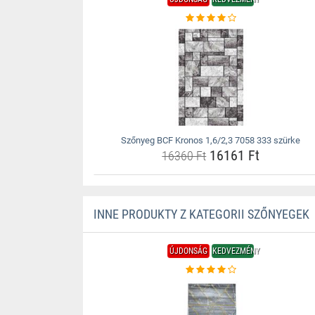
Szőnyeg BCF Kronos 1,6/2,3 7058 333 szürke
16161 Ft
16360 Ft
INNE PRODUKTY Z KATEGORII SZŐNYEGEK
ÚJDONSÁG
KEDVEZMÉNY