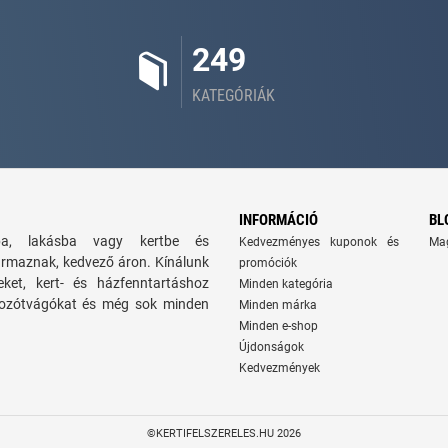
249
KATEGÓRIÁK
INFORMÁCIÓ
BL
zba, lakásba vagy kertbe és
Kedvezményes kuponok és
Ma
ármaznak, kedvező áron. Kínálunk
promóciók
seket, kert- és házfenntartáshoz
Minden kategória
 bozótvágókat és még sok minden
Minden márka
Minden e-shop
Újdonságok
Kedvezmények
©KERTIFELSZERELES.HU 2026