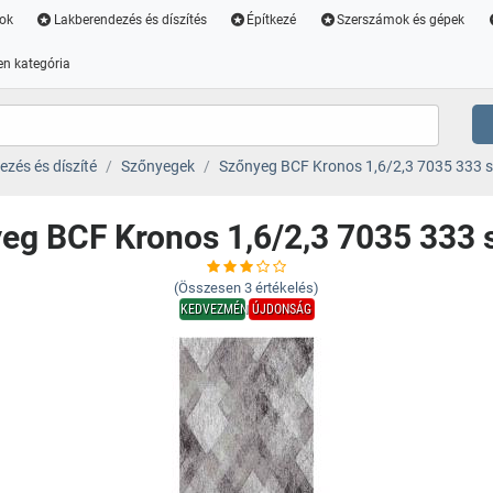
ok
Lakberendezés és díszítés
Építkezé
Szerszámok és gépek
n kategória
zés és díszíté
Szőnyegek
Szőnyeg BCF Kronos 1,6/2,3 7035 333 s
eg BCF Kronos 1,6/2,3 7035 333 
(Összesen
3
értékelés)
KEDVEZMÉNY
ÚJDONSÁG