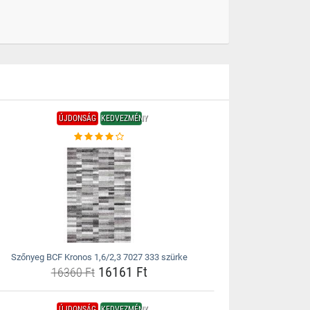
ÚJDONSÁG
KEDVEZMÉNY
Szőnyeg BCF Kronos 1,6/2,3 7027 333 szürke
16161 Ft
16360 Ft
ÚJDONSÁG
KEDVEZMÉNY