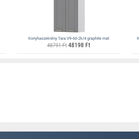
Konyhaszekrény Tara V9-60-2k/4 graphite mat
K
48198 Ft
48791 Ft