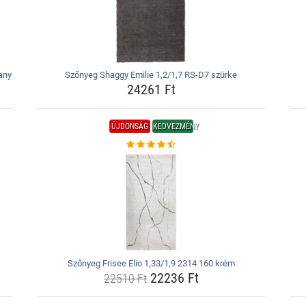
any
Szőnyeg Shaggy Emilie 1,2/1,7 RS-D7 szürke
24261 Ft
ÚJDONSÁG
KEDVEZMÉNY
Szőnyeg Frisee Elio 1,33/1,9 2314 160 krém
22236 Ft
22510 Ft