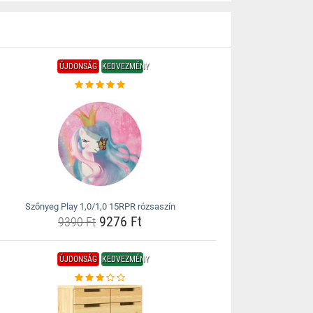
ÚJDONSÁG
KEDVEZMÉNY
Szőnyeg Play 1,0/1,0 15RPR rózsaszín
9276 Ft
9390 Ft
ÚJDONSÁG
KEDVEZMÉNY