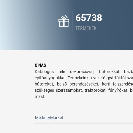
65738
TERMÉKEK
O NÁS
Katalógus tele dekorációval, bútorokkal há
építőanyagokkal. Termékeink a vezető gyártóktól sz
bútorokat, belső berendezéseket, kerti felszerelé
szükséges szerszámokat, traktorokat, fűnyírókat,
mást.
MerkuryMarket