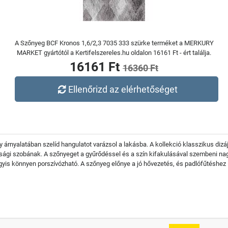
A Szőnyeg BCF Kronos 1,6/2,3 7035 333 szürke terméket a MERKURY
MARKET gyártótól a Kertifelszereles.hu oldalon 16161 Ft - ért találja.
16161 Ft
16360 Ft
Ellenőrizd az elérhetőséget
gy árnyalatában szelíd hangulatot varázsol a lakásba. A kollekció klasszikus d
úsági szobának. A szőnyeget a gyűrődéssel és a szín kifakulásával szembeni nag
agyis könnyen porszívózható. A szőnyeg előnye a jó hővezetés, és padlófűtéshez 