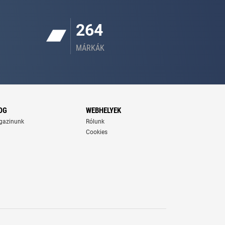
264
MÁRKÁK
OG
WEBHELYEK
gazinunk
Rólunk
Cookies