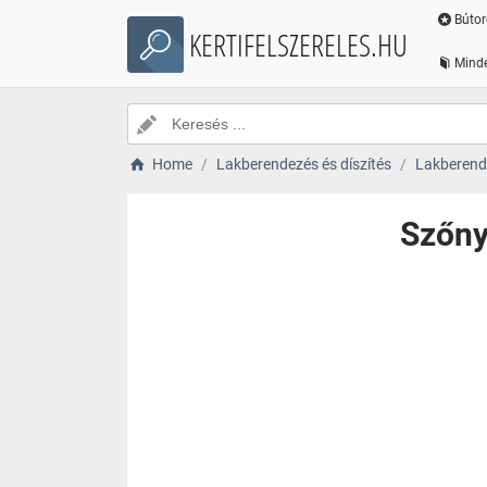
Bútor
KERTIFELSZERELES.HU
Minde
Home
Lakberendezés és díszítés
Lakberende
Szőny