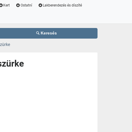
Kert
Ostatní
Lakberendezés és díszíté
Keresés
zürke
szürke