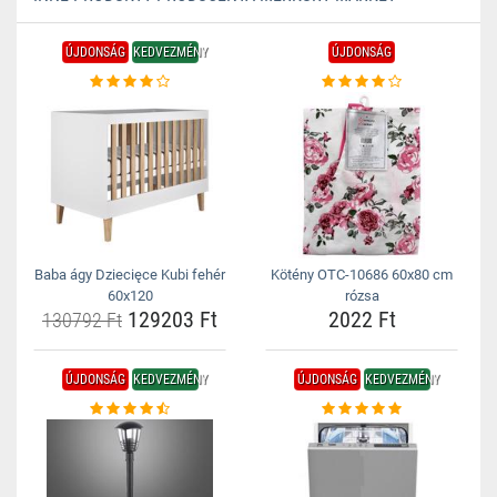
ÚJDONSÁG
KEDVEZMÉNY
ÚJDONSÁG
Baba ágy Dziecięce Kubi fehér
Kötény OTC-10686 60x80 cm
60x120
rózsa
129203 Ft
2022 Ft
130792 Ft
ÚJDONSÁG
KEDVEZMÉNY
ÚJDONSÁG
KEDVEZMÉNY