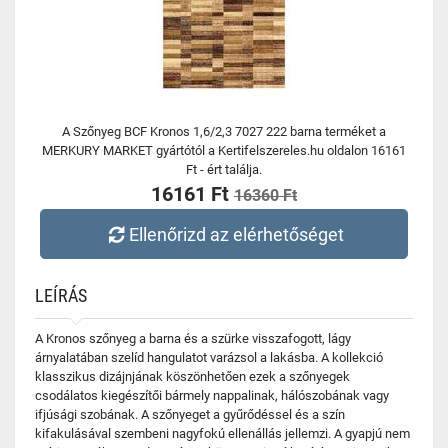
A Szőnyeg BCF Kronos 1,6/2,3 7027 222 barna terméket a
MERKURY MARKET gyártótól a Kertifelszereles.hu oldalon 16161
Ft - ért találja.
16161 Ft
16360 Ft
Ellenőrizd az elérhetőséget
LEÍRÁS
A Kronos szőnyeg a barna és a szürke visszafogott, lágy
árnyalatában szelíd hangulatot varázsol a lakásba. A kollekció
klasszikus dizájnjának köszönhetően ezek a szőnyegek
csodálatos kiegészítői bármely nappalinak, hálószobának vagy
ifjúsági szobának. A szőnyeget a gyűrődéssel és a szín
kifakulásával szembeni nagyfokú ellenállás jellemzi. A gyapjú nem