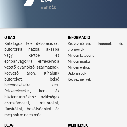
MÁRKÁK
O NÁS
INFORMÁCIÓ
Katalógus tele dekorációval,
Kedvezményes kuponok és
bútorokkal házba, lakásba
promóciók
vagy kertbe és
Minden kategória
építőanyagokkal. Termékeink a
Minden márka
vezető gyártóktól származnak,
Minden e-shop
kedvező áron. Kínálunk
Újdonságok
bútorokat, belső
Kedvezmények
berendezéseket, kerti
felszereléseket, kert- és
házfenntartáshoz szükséges
szerszámokat, traktorokat,
fűnyírókat, bozótvágókat és
még sok minden mást.
BLOG
WEBHELYEK