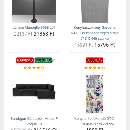
Lámpa Marseille 8568 Lp1
Konyhaszekrény Gardena
21868 Ft
22137 Ft
D45FZW mosogatógép ajtaja
713 X 446 szürke
15796 Ft
15991 Ft
ÚJDONSÁG
KEDVEZMÉNY
ÚJDONSÁG
Sarokgarnitúra szett Minos P
Konyhai törlőkendő OTC-
Vogue 18
11119 45x70 cm virágok