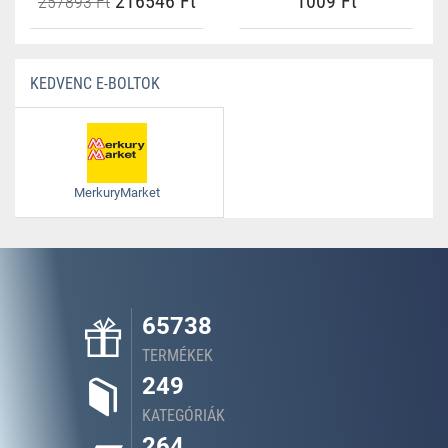
216546 Ft
1009 Ft
257893 Ft
KEDVENC E-BOLTOK
MerkuryMarket
65738
TERMÉKEK
249
KATEGÓRIÁK
264