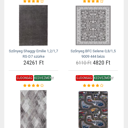
Szőnyeg Shaggy Emilie 1,2/1,7
Szőnyeg BFC Selene 0,8/1,5
RS-D7 szürke
9009 444 bézs
24261 Ft
4820 Ft
6110 Ft
ÚJDONSÁG
KEDVEZMÉNY
ÚJDONSÁG
KEDVEZMÉNY