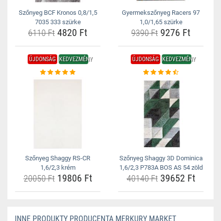
Szőnyeg BCF Kronos 0,8/1,5
Gyermekszőnyeg Racers 97
7035 333 szürke
1,0/1,65 szürke
4820 Ft
9276 Ft
6110 Ft
9390 Ft
ÚJDONSÁG
KEDVEZMÉNY
ÚJDONSÁG
KEDVEZMÉNY
Szőnyeg Shaggy RS-CR
Szőnyeg Shaggy 3D Dominica
1,6/2,3 krém
1,6/2,3 P783A BOS AS 54 zöld
19806 Ft
39652 Ft
20050 Ft
40140 Ft
INNE PRODUKTY PRODUCENTA MERKURY MARKET