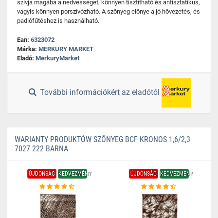
szívja magába a nedvességet, könnyen tisztítható és antisztatikus,
vagyis könnyen porszívózható. A szőnyeg előnye a jó hővezetés, és
padlófűtéshez is használható.
Ean:
6323072
Márka:
MERKURY MARKET
Eladó:
MerkuryMarket
További információkért az eladótól
WARIANTY PRODUKTÓW SZŐNYEG BCF KRONOS 1,6/2,3
7027 222 BARNA
ÚJDONSÁG
KEDVEZMÉNY
ÚJDONSÁG
KEDVEZMÉNY