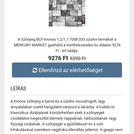
A Szőnyeg BCF Kronos 1,2/1,7 7058 333 szürke terméket a
MERKURY MARKET gyártótól a Kertifelszereles.hu oldalon 9276
Ft - ért találja.
9276 Ft
9390 Ft
Ellenőrizd az elérhetőséget
LEÍRÁS
A Kronos szőnyeg a barna és a szürke visszafogott, lágy
árnyalatában szelíd hangulatot varázsol a lakásba. A kollekció
klasszikus dizájnjának köszönhetően ezek a szőnyegek
csodálatos kiegészítői bármely nappalinak, hálószobának vagy
ifjúsági szobának. A szőnyeget a gyűrődéssel és a szín
kifakulásával szembeni nagyfokú ellenállás jellemzi. A gyapjú nem