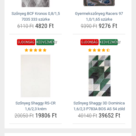
Szőnyeg BCF Kronos 0,8/1,5
Gyermekszőnyeg Racers 97
7035 333 szürke
1,0/1,65 szürke
4820 Ft
9276 Ft
6110 Ft
9390 Ft
ÚJDONSÁG
KEDVEZMÉNY
ÚJDONSÁG
KEDVEZMÉNY
Szőnyeg Shaggy RS-CR
Szőnyeg Shaggy 3D Dominica
1,6/2,3 krém
1,6/2,3 P783A BOS AS 54 zöld
19806 Ft
39652 Ft
20050 Ft
40140 Ft