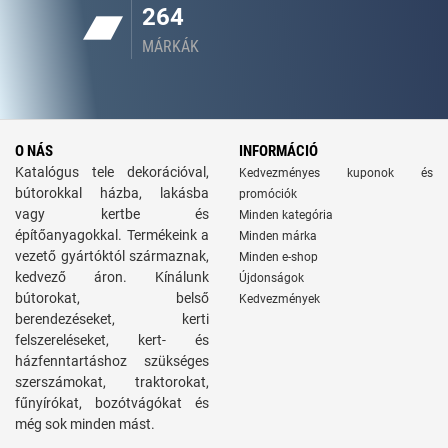
264
MÁRKÁK
O NÁS
INFORMÁCIÓ
Katalógus tele dekorációval,
Kedvezményes kuponok és
bútorokkal házba, lakásba
promóciók
vagy kertbe és
Minden kategória
építőanyagokkal. Termékeink a
Minden márka
vezető gyártóktól származnak,
Minden e-shop
kedvező áron. Kínálunk
Újdonságok
bútorokat, belső
Kedvezmények
berendezéseket, kerti
felszereléseket, kert- és
házfenntartáshoz szükséges
szerszámokat, traktorokat,
fűnyírókat, bozótvágókat és
még sok minden mást.