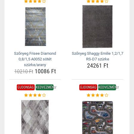
Szőnyeg Frisee Diamond
Szőnyeg Shaggy Emilie 1,2/1,7
0,8/1,5 A0052 sötét
RS-D7 szürke
24261 Ft
szürke/arany
10086 Ft
10210 Ft
ÚJDONSÁG
KEDVEZMÉNY
ÚJDONSÁG
KEDVEZMÉNY