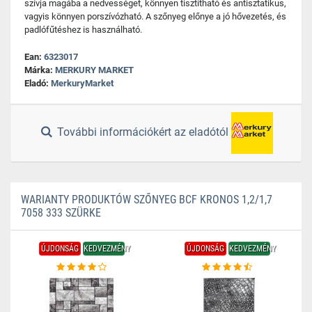
szívja magába a nedvességet, könnyen tisztítható és antisztatikus,
vagyis könnyen porszívózható. A szőnyeg előnye a jó hővezetés, és
padlófűtéshez is használható.
Ean:
6323017
Márka:
MERKURY MARKET
Eladó:
MerkuryMarket
További információkért az eladótól
WARIANTY PRODUKTÓW SZŐNYEG BCF KRONOS 1,2/1,7
7058 333 SZÜRKE
ÚJDONSÁG
KEDVEZMÉNY
ÚJDONSÁG
KEDVEZMÉNY