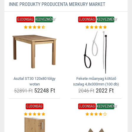
INNE PRODUKTY PRODUCENTA MERKURY MARKET
ÚJDONSÁG
KEDVEZMÉNY
ÚJDONSÁG
KEDVEZMÉNY
Asztal ST30 120x80 tölgy
Fekete műanyag kötöző
wotan
szalag 4,8x300mm (100 db)
52248 Ft
2022 Ft
52891 Ft
2046 Ft
ÚJDONSÁG
ÚJDONSÁG
KEDVEZMÉNY