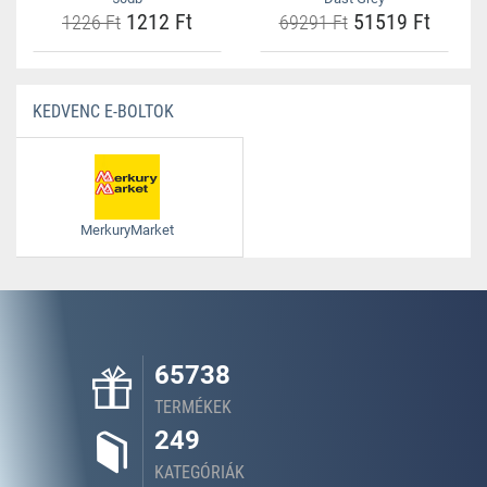
1212 Ft
51519 Ft
1226 Ft
69291 Ft
KEDVENC E-BOLTOK
MerkuryMarket
65738
TERMÉKEK
249
KATEGÓRIÁK