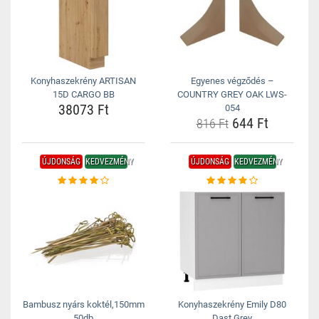
Konyhaszekrény ARTISAN
Egyenes végződés –
15D CARGO BB
COUNTRY GREY OAK LWS-
38073 Ft
054
644 Ft
816 Ft
ÚJDONSÁG
KEDVEZMÉNY
ÚJDONSÁG
KEDVEZMÉNY
Bambusz nyárs koktél,150mm
Konyhaszekrény Emily D80
50db
Dast Grey