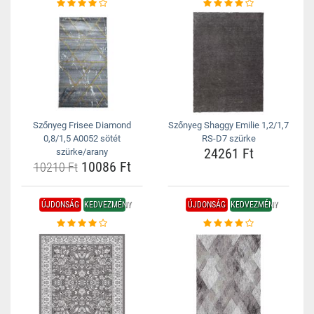
Szőnyeg Frisee Diamond
Szőnyeg Shaggy Emilie 1,2/1,7
0,8/1,5 A0052 sötét
RS-D7 szürke
24261 Ft
szürke/arany
10086 Ft
10210 Ft
ÚJDONSÁG
KEDVEZMÉNY
ÚJDONSÁG
KEDVEZMÉNY