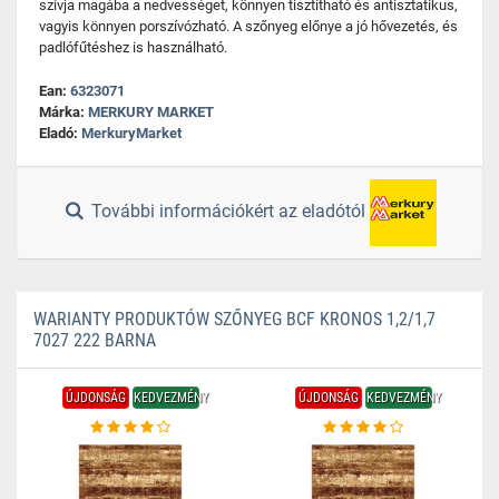
szívja magába a nedvességet, könnyen tisztítható és antisztatikus,
vagyis könnyen porszívózható. A szőnyeg előnye a jó hővezetés, és
padlófűtéshez is használható.
Ean:
6323071
Márka:
MERKURY MARKET
Eladó:
MerkuryMarket
További információkért az eladótól
WARIANTY PRODUKTÓW SZŐNYEG BCF KRONOS 1,2/1,7
7027 222 BARNA
ÚJDONSÁG
KEDVEZMÉNY
ÚJDONSÁG
KEDVEZMÉNY