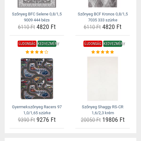
Szőnyeg BFC Selene 0,8/1,5
Szőnyeg BCF Kronos 0,8/1,5
9009 444 bézs
7035 333 szürke
4820 Ft
4820 Ft
6110 Ft
6110 Ft
ÚJDONSÁG
KEDVEZMÉNY
ÚJDONSÁG
KEDVEZMÉNY
Gyermekszőnyeg Racers 97
Szőnyeg Shaggy RS-CR
1,0/1,65 szürke
1,6/2,3 krém
9276 Ft
19806 Ft
9390 Ft
20050 Ft