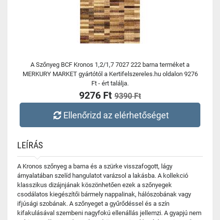
A Szőnyeg BCF Kronos 1,2/1,7 7027 222 barna terméket a
MERKURY MARKET gyártótól a Kertifelszereles.hu oldalon 9276
Ft - ért találja.
9276 Ft
9390 Ft
Ellenőrizd az elérhetőséget
LEÍRÁS
A Kronos szőnyeg a barna és a szürke visszafogott, lágy
árnyalatában szelíd hangulatot varázsol a lakásba. A kollekció
klasszikus dizájnjának köszönhetően ezek a szőnyegek
csodálatos kiegészítői bármely nappalinak, hálószobának vagy
ifjúsági szobának. A szőnyeget a gyűrődéssel és a szín
kifakulásával szembeni nagyfokú ellenállás jellemzi. A gyapjú nem