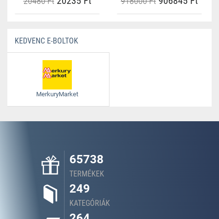
20235 Ft
906845 Ft
20480 Ft
918000 Ft
KEDVENC E-BOLTOK
MerkuryMarket
65738
TERMÉKEK
249
KATEGÓRIÁK
264