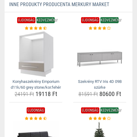
INNE PRODUKTY PRODUCENTA MERKURY MARKET
ÚJDONSÁG
KEDVEZMÉNY
ÚJDONSÁG
KEDVEZMÉNY
Konyhaszekrény Emporium
Szekrény RTV Iris 4D 09B
d11k/60 grey stone/kor.fehér
szürke
19118 Ft
80600 Ft
24191 Ft
81591 Ft
ÚJDONSÁG
ÚJDONSÁG
KEDVEZMÉNY