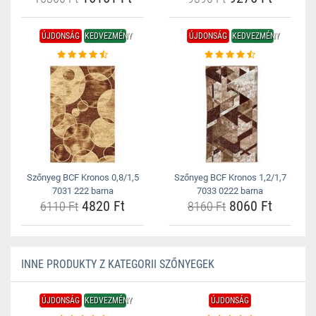
ÚJDONSÁG
KEDVEZMÉNY
ÚJDONSÁG
KEDVEZMÉNY
Szőnyeg BCF Kronos 0,8/1,5
Szőnyeg BCF Kronos 1,2/1,7
7031 222 barna
7033 0222 barna
4820 Ft
8060 Ft
6110 Ft
8160 Ft
INNE PRODUKTY Z KATEGORII SZŐNYEGEK
ÚJDONSÁG
KEDVEZMÉNY
ÚJDONSÁG