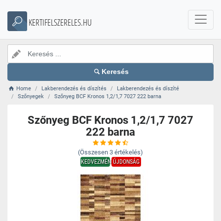
KERTIFELSZERELES.HU
Keresés
Home
Lakberendezés és díszítés
Lakberendezés és díszíté
Szőnyegek
Szőnyeg BCF Kronos 1,2/1,7 7027 222 barna
Szőnyeg BCF Kronos 1,2/1,7 7027
222 barna
(Összesen
3
értékelés)
KEDVEZMÉNY
ÚJDONSÁG