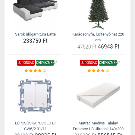
Sarok ülőgarnitúra Latte
Karácsonyfa, lucfenyő nat 220
233759 Ft
cm.
46943 Ft
47520 Ft
ÚJDONSÁG
KEDVEZMÉNY
ÚJDONSÁG
KEDVEZMÉNY
LÉPCSŐSKAPCSOLÓ BI
Matrac Medivis Talalay
CW6/2.01/11
Embrace H3 Ultraphil 140/200