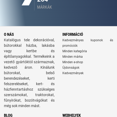
MÁRKÁK
O NÁS
INFORMÁCIÓ
Katalógus tele dekorációval,
Kedvezményes kuponok és
bútorokkal házba, lakásba
promóciók
vagy kertbe és
Minden kategória
építőanyagokkal. Termékeink a
Minden márka
vezető gyártóktól származnak,
Minden e-shop
kedvező áron. Kínálunk
Újdonságok
bútorokat, belső
Kedvezmények
berendezéseket, kerti
felszereléseket, kert- és
házfenntartáshoz szükséges
szerszámokat, traktorokat,
fűnyírókat, bozótvágókat és
még sok minden mást.
BLOG
WEBHELYEK