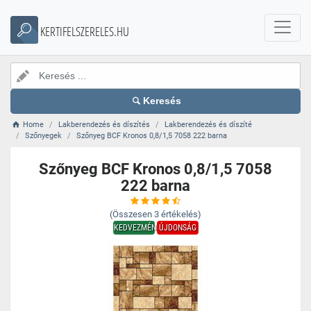
KERTIFELSZERELES.HU
Keresés
Home
Lakberendezés és díszítés
Lakberendezés és díszíté
Szőnyegek
Szőnyeg BCF Kronos 0,8/1,5 7058 222 barna
Szőnyeg BCF Kronos 0,8/1,5 7058
222 barna
(Összesen
3
értékelés)
KEDVEZMÉNY
ÚJDONSÁG