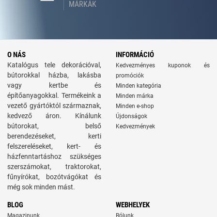
MÁRKÁK
O NÁS
INFORMÁCIÓ
Katalógus tele dekorációval,
Kedvezményes kuponok és
bútorokkal házba, lakásba
promóciók
vagy kertbe és
Minden kategória
építőanyagokkal. Termékeink a
Minden márka
vezető gyártóktól származnak,
Minden e-shop
kedvező áron. Kínálunk
Újdonságok
bútorokat, belső
Kedvezmények
berendezéseket, kerti
felszereléseket, kert- és
házfenntartáshoz szükséges
szerszámokat, traktorokat,
fűnyírókat, bozótvágókat és
még sok minden mást.
BLOG
WEBHELYEK
Magazinunk
Rólunk