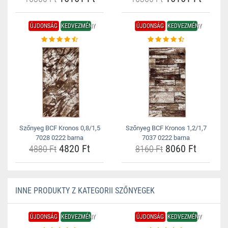
ÚJDONSÁG
KEDVEZMÉNY
ÚJDONSÁG
KEDVEZMÉNY
Szőnyeg BCF Kronos 0,8/1,5
Szőnyeg BCF Kronos 1,2/1,7
7028 0222 barna
7037 0222 barna
4820 Ft
8060 Ft
4880 Ft
8160 Ft
INNE PRODUKTY Z KATEGORII SZŐNYEGEK
ÚJDONSÁG
KEDVEZMÉNY
ÚJDONSÁG
KEDVEZMÉNY