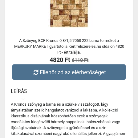
A Szőnyeg BCF Kronos 0,8/1,5 7058 222 barna terméket a
MERKURY MARKET gyártótól a Kertifelszereles.hu oldalon 4820
Ft - ért találja.
4820 Ft
6110 Ft
Ellenőrizd az elérhetőséget
LEÍRÁS
A Kronos szőnyeg a barna és a szürke visszafogott, lágy
árnyalatában szelíd hangulatot varázsol a lakásba. A kollekció
klasszikus dizájnjának köszönhetően ezek a szőnyegek
csodálatos kiegészítői bármely nappalinak, hálószobának vagy
ifjúsági szobának. A szőnyeget a gyűrődéssel és a szín
kifakulásával szembeni nagyfokú ellenállás jellemzi. A gyapjú nem