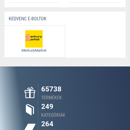
KEDVENC E-BOLTOK
MerkuryMarket
65738
TERMÉKEK
249
KATEGÓRIÁK
264