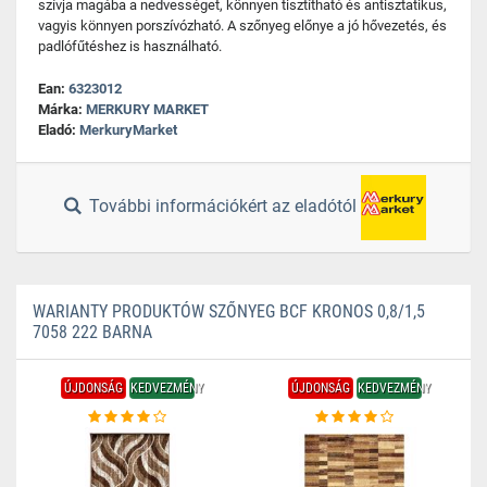
szívja magába a nedvességet, könnyen tisztítható és antisztatikus,
vagyis könnyen porszívózható. A szőnyeg előnye a jó hővezetés, és
padlófűtéshez is használható.
Ean:
6323012
Márka:
MERKURY MARKET
Eladó:
MerkuryMarket
További információkért az eladótól
WARIANTY PRODUKTÓW SZŐNYEG BCF KRONOS 0,8/1,5
7058 222 BARNA
ÚJDONSÁG
KEDVEZMÉNY
ÚJDONSÁG
KEDVEZMÉNY