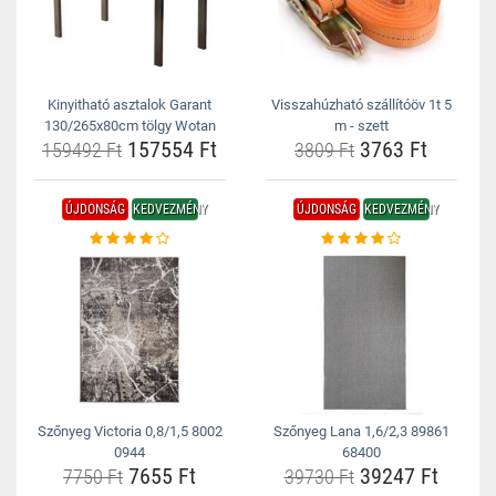
Kinyitható asztalok Garant
Visszahúzható szállítóöv 1t 5
130/265x80cm tölgy Wotan
m - szett
157554 Ft
3763 Ft
159492 Ft
3809 Ft
ÚJDONSÁG
KEDVEZMÉNY
ÚJDONSÁG
KEDVEZMÉNY
Szőnyeg Victoria 0,8/1,5 8002
Szőnyeg Lana 1,6/2,3 89861
0944
68400
7655 Ft
39247 Ft
7750 Ft
39730 Ft