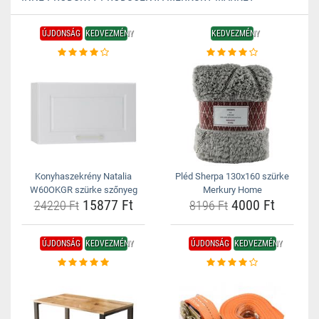
ÚJDONSÁG
KEDVEZMÉNY
KEDVEZMÉNY
Konyhaszekrény Natalia
Pléd Sherpa 130x160 szürke
W60OKGR szürke szőnyeg
Merkury Home
15877 Ft
4000 Ft
24220 Ft
8196 Ft
ÚJDONSÁG
KEDVEZMÉNY
ÚJDONSÁG
KEDVEZMÉNY