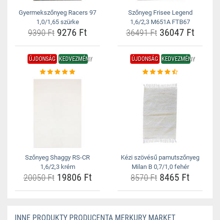
Gyermekszőnyeg Racers 97
Szőnyeg Frisee Legend
1,0/1,65 szürke
1,6/2,3 M651A FTB67
9276 Ft
36047 Ft
9390 Ft
36491 Ft
ÚJDONSÁG
KEDVEZMÉNY
ÚJDONSÁG
KEDVEZMÉNY
Szőnyeg Shaggy RS-CR
Kézi szövésű pamutszőnyeg
1,6/2,3 krém
Milan B 0,7/1,0 fehér
19806 Ft
8465 Ft
20050 Ft
8570 Ft
INNE PRODUKTY PRODUCENTA MERKURY MARKET