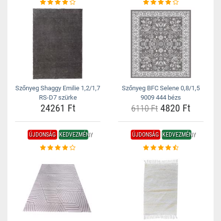
Szőnyeg Shaggy Emilie 1,2/1,7
Szőnyeg BFC Selene 0,8/1,5
RS-D7 szürke
9009 444 bézs
24261 Ft
4820 Ft
6110 Ft
ÚJDONSÁG
KEDVEZMÉNY
ÚJDONSÁG
KEDVEZMÉNY