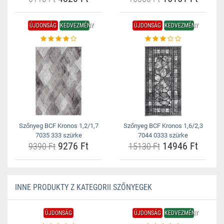
ÚJDONSÁG
KEDVEZMÉNY
ÚJDONSÁG
KEDVEZMÉNY
Szőnyeg BCF Kronos 1,2/1,7
Szőnyeg BCF Kronos 1,6/2,3
7035 333 szürke
7044 0333 szürke
9276 Ft
14946 Ft
9390 Ft
15130 Ft
INNE PRODUKTY Z KATEGORII SZŐNYEGEK
ÚJDONSÁG
ÚJDONSÁG
KEDVEZMÉNY