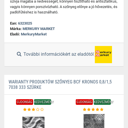
szívja magába a nedvességet, könnyen tisztítható és antisztatikus,
vagyis könnyen porszívózható. A szőnyeg előnye a jó hővezetés, és
padlófűtéshez is használható.
Ean:
6323025
Márka:
MERKURY MARKET
Eladó:
MerkuryMarket
További információkért az eladótól
WARIANTY PRODUKTÓW SZŐNYEG BCF KRONOS 0,8/1,5
7038 333 SZÜRKE
ÚJDONSÁG
KEDVEZMÉNY
ÚJDONSÁG
KEDVEZMÉNY