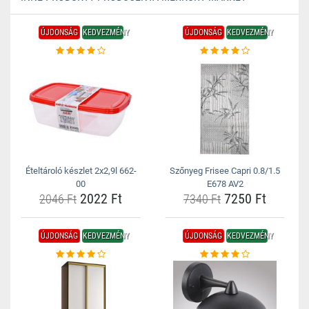
ÚJDONSÁG
KEDVEZMÉNY
ÚJDONSÁG
KEDVEZMÉNY
Ételtároló készlet 2x2,9l 662-
Szőnyeg Frisee Capri 0.8/1.5
00
E678 AV2
2022 Ft
7250 Ft
2046 Ft
7340 Ft
ÚJDONSÁG
KEDVEZMÉNY
ÚJDONSÁG
KEDVEZMÉNY