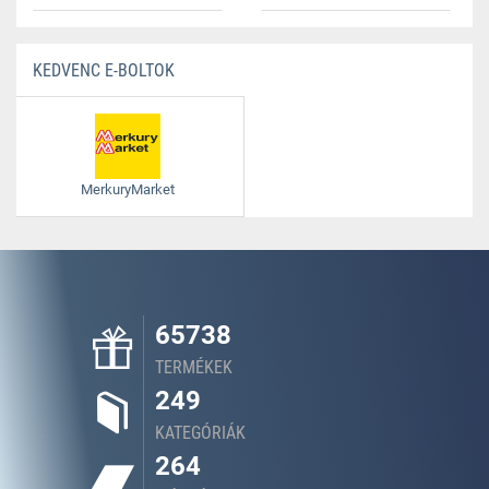
KEDVENC E-BOLTOK
MerkuryMarket
65738
TERMÉKEK
249
KATEGÓRIÁK
264