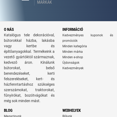
MÁRKÁK
O NÁS
INFORMÁCIÓ
Katalógus tele dekorációval,
Kedvezményes kuponok és
bútorokkal házba, lakásba
promóciók
vagy kertbe és
Minden kategória
építőanyagokkal. Termékeink a
Minden márka
vezető gyártóktól származnak,
Minden e-shop
kedvező áron. Kínálunk
Újdonságok
bútorokat, belső
Kedvezmények
berendezéseket, kerti
felszereléseket, kert- és
házfenntartáshoz szükséges
szerszámokat, traktorokat,
fűnyírókat, bozótvágókat és
még sok minden mást.
BLOG
WEBHELYEK
Magazinunk
Rólunk