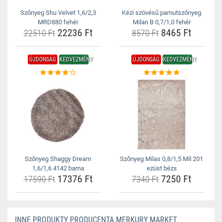
Szőnyeg Shu Velvet 1,6/2,3
Kézi szövésű pamutszőnyeg
MRD880 fehér
Milan B 0,7/1,0 fehér
22236 Ft
8465 Ft
22510 Ft
8570 Ft
ÚJDONSÁG
KEDVEZMÉNY
ÚJDONSÁG
KEDVEZMÉNY
Szőnyeg Shaggy Dream
Szőnyeg Milas 0,8/1,5 Mil 201
1,6/1,6 4142 barna
ezüst bézs
17376 Ft
7250 Ft
17590 Ft
7340 Ft
INNE PRODUKTY PRODUCENTA MERKURY MARKET