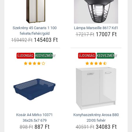
Szekrény 45 Canaris 1 100
Lámpa Marseille 8617 Kd1
17007 Ft
fekete/fehér/gold
17217 Ft
145403 Ft
159492 Ft
ÚJDONSÁG
KEDVEZMÉNY
ÚJDONSÁG
KEDVEZMÉNY
Kosár A4 Mirko 10371
Konyhaszekrény Arosa B80
36x26.5x7 679
2D0S fehér
887 Ft
34083 Ft
898 Ft
40591 Ft