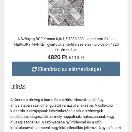
A Szőnyeg BCF Kronos 0,8/1,5 7038 333 szürke terméket a
MERKURY MARKET gyártótól a Kertifelszereles.hu oldalon 4820
Ft - ért találja.
4820 Ft
6110 Ft
Ellenőrizd az elérhetőséget
LEÍRÁS
A Kronos szőnyeg a barna és a szürke visszafogott, lágy
árnyalatában szelíd hangulatot varázsol a lakásba. A kollekció
klasszikus dizájnjának köszönhetően ezek a szőnyegek
csodálatos kiegészítői bármely nappalinak, hálószobának vagy
ifjúsági szobának. A szőnyeget a gyűrődéssel és a szín
kifakulásával szembeni nagyfokú ellenállás jellemzi. A gyapjú nem