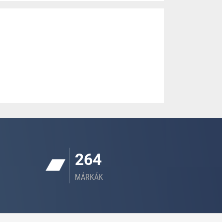
264
MÁRKÁK