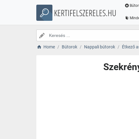
Bútor
KERTIFELSZERELES.HU
Minde
Home
Bútorok
Nappali bútorok
Étkező a
Szekrény