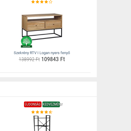
Szekrény RTV I Logan nyers fenyő
109843 Ft
138992 Ft
ÚJDONSÁG
KEDVEZMÉNY