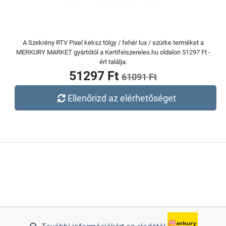
A Szekrény RTV Pixel keksz tölgy / fehér lux / szürke terméket a
MERKURY MARKET gyártótól a Kertifelszereles.hu oldalon 51297 Ft -
ért találja.
51297 Ft
61091 Ft
Ellenőrizd az elérhetőséget