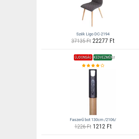
Szék Ligo DC-2194
22277 Ft
37135 Ft
ÚJDONSÁG
KEDVEZMÉNY
Faszerű bot 130cm /2106/
1212 Ft
1226 Ft