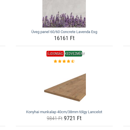
Üveg panel 60/60 Concrete Lavenda Esg
16161 Ft
ÚJDONSÁG
KEDVEZMÉNY
Konyhai munkalap 40cm/38mm tölgy Lancelot
9721 Ft
9841 Ft