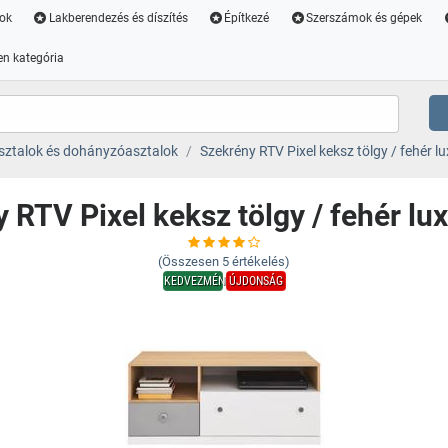
ok
Lakberendezés és díszítés
Építkezé
Szerszámok és gépek
n kategória
sztalok és dohányzóasztalok
Szekrény RTV Pixel keksz tölgy / fehér lu
 RTV Pixel keksz tölgy / fehér lux
(Összesen
5
értékelés)
KEDVEZMÉNY
ÚJDONSÁG