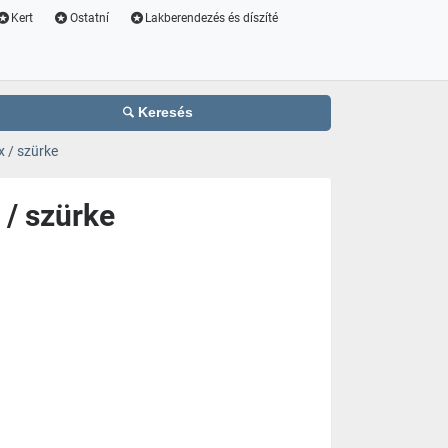
Kert
Ostatní
Lakberendezés és díszíté
Keresés
x / szürke
 / szürke