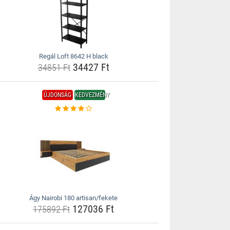
Regál Loft 8642 H black
34427 Ft
34851 Ft
ÚJDONSÁG
KEDVEZMÉNY
Ágy Nairobi 180 artisan/fekete
127036 Ft
175892 Ft