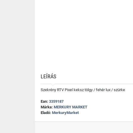
LEÍRÁS
Szekrény RTV Pixel keksz tölgy / fehér lux / szürke
Ean:
3359187
Márka:
MERKURY MARKET
Eladó:
MerkuryMarket