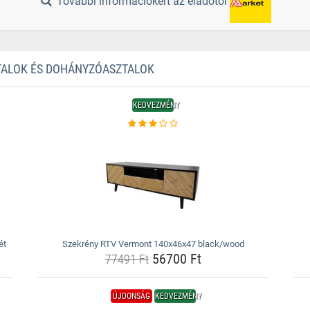
További információkért az eladótól
ZTALOK ÉS DOHÁNYZÓASZTALOK
KEDVEZMÉNY
ét
Szekrény RTV Vermont 140x46x47 black/wood
56700 Ft
77491 Ft
ÚJDONSÁG
KEDVEZMÉNY