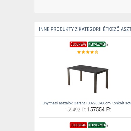
INNE PRODUKTY Z KATEGORII ÉTKEZŐ AS
ÚJDONSÁG
KEDVEZMÉNY
Kinyitható asztalok Garant 130/265x80cm Konkrét söt
157554 Ft
159492 Ft
ÚJDONSÁG
KEDVEZMÉNY