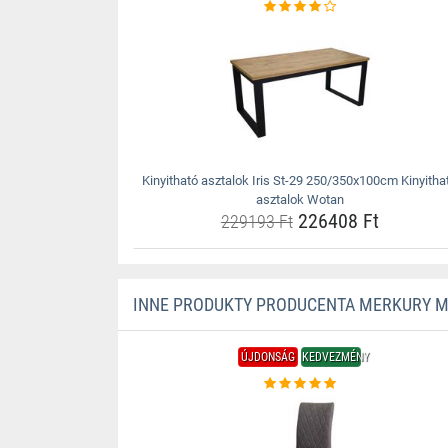
Kinyitható asztalok Iris St-29 250/350x100cm Kinyitha
asztalok Wotan
226408 Ft
229193 Ft
INNE PRODUKTY PRODUCENTA MERKURY 
ÚJDONSÁG
KEDVEZMÉNY