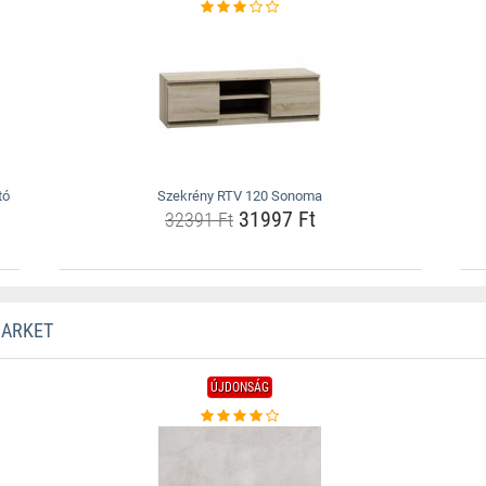
tó
Szekrény RTV 120 Sonoma
31997 Ft
32391 Ft
MARKET
ÚJDONSÁG