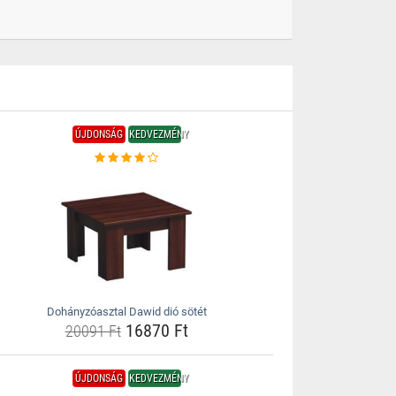
ÚJDONSÁG
KEDVEZMÉNY
Dohányzóasztal Dawid dió sötét
16870 Ft
20091 Ft
ÚJDONSÁG
KEDVEZMÉNY