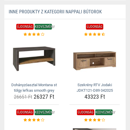
INNE PRODUKTY Z KATEGORII NAPPALI BÚTOROK
ÚJDONSÁG
KEDVEZMÉNY
ÚJDONSÁG
Dohányzóasztal Montana st
Szekrény RTV Jodaki
tölgy lefkas smooth grey
JDKT121-D89 042025
26327 Ft
43323 Ft
26651 Ft
ÚJDONSÁG
KEDVEZMÉNY
ÚJDONSÁG
KEDVEZMÉNY