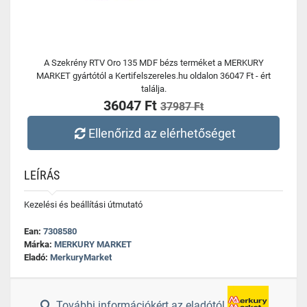
A Szekrény RTV Oro 135 MDF bézs terméket a MERKURY
MARKET gyártótól a Kertifelszereles.hu oldalon 36047 Ft - ért
találja.
36047 Ft
37987 Ft
Ellenőrizd az elérhetőséget
LEÍRÁS
Kezelési és beállítási útmutató
Ean:
7308580
Márka:
MERKURY MARKET
Eladó:
MerkuryMarket
További információkért az eladótól