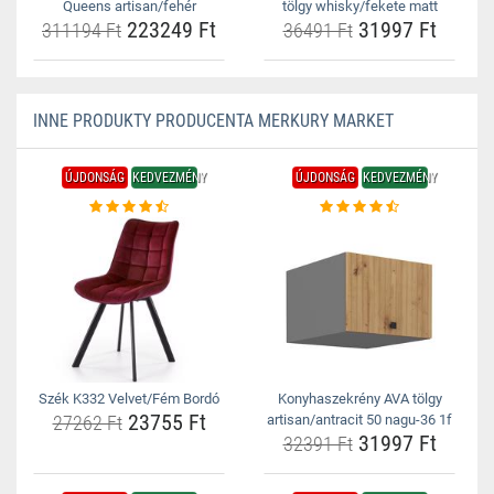
Queens artisan/fehér
tölgy whisky/fekete matt
223249 Ft
31997 Ft
311194 Ft
36491 Ft
INNE PRODUKTY PRODUCENTA MERKURY MARKET
ÚJDONSÁG
KEDVEZMÉNY
ÚJDONSÁG
KEDVEZMÉNY
Szék K332 Velvet/Fém Bordó
Konyhaszekrény AVA tölgy
23755 Ft
27262 Ft
artisan/antracit 50 nagu-36 1f
31997 Ft
32391 Ft