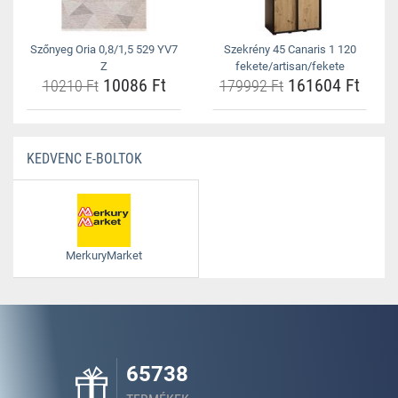
Szőnyeg Oria 0,8/1,5 529 YV7
Szekrény 45 Canaris 1 120
Z
fekete/artisan/fekete
10086 Ft
161604 Ft
10210 Ft
179992 Ft
KEDVENC E-BOLTOK
MerkuryMarket
65738