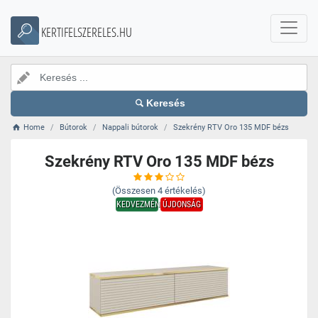
KERTIFELSZERELES.HU
Keresés
Home
Bútorok
Nappali bútorok
Szekrény RTV Oro 135 MDF bézs
Szekrény RTV Oro 135 MDF bézs
(Összesen
4
értékelés)
KEDVEZMÉNY
ÚJDONSÁG