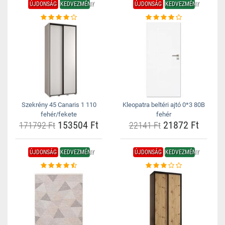
ÚJDONSÁG
KEDVEZMÉNY
ÚJDONSÁG
KEDVEZMÉNY
Szekrény 45 Canaris 1 110
Kleopatra beltéri ajtó 0*3 80B
fehér/fekete
fehér
153504 Ft
21872 Ft
171792 Ft
22141 Ft
ÚJDONSÁG
KEDVEZMÉNY
ÚJDONSÁG
KEDVEZMÉNY