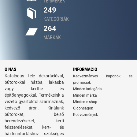
TERMÉKEK
249
KATEGÓRIÁK
264
MÁRKÁK
O NÁS
INFORMÁCIÓ
Katalógus tele dekorációval,
Kedvezményes kuponok és
bútorokkal házba, lakásba
promóciók
vagy kertbe és
Minden kategória
építőanyagokkal. Termékeink a
Minden márka
vezető gyártóktól származnak,
Minden e-shop
kedvező áron. Kínálunk
Újdonságok
bútorokat, belső
Kedvezmények
berendezéseket, kerti
felszereléseket, kert- és
házfenntartáshoz szükséges