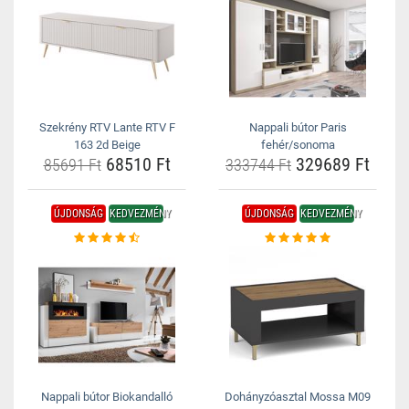
Szekrény RTV Lante RTV F
Nappali bútor Paris
163 2d Beige
fehér/sonoma
68510 Ft
329689 Ft
85691 Ft
333744 Ft
ÚJDONSÁG
KEDVEZMÉNY
ÚJDONSÁG
KEDVEZMÉNY
Nappali bútor Biokandalló
Dohányzóasztal Mossa M09