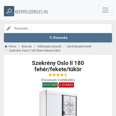
KERTIFELSZERELES.HU
Keresés
Home
Bútorok
Hálószoba bútorok
Gardróbszekrények
Szekrény Oslo II 180 fehér/fekete/tükör
Szekrény Oslo II 180
fehér/fekete/tükör
(Összesen
3
értékelés)
KEDVEZMÉNY
ÚJDONSÁG