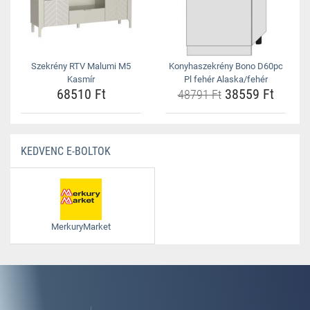
Szekrény RTV Malumi M5
Konyhaszekrény Bono D60pc
Kasmír
Pl fehér Alaska/fehér
68510 Ft
38559 Ft
48791 Ft
KEDVENC E-BOLTOK
MerkuryMarket