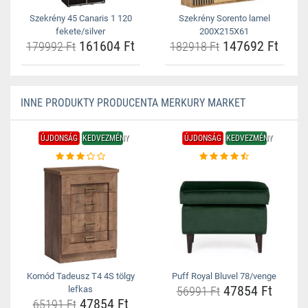
Szekrény 45 Canaris 1 120
Szekrény Sorento lamel
fekete/silver
200X215X61
161604 Ft
147692 Ft
179992 Ft
182918 Ft
INNE PRODUKTY PRODUCENTA MERKURY MARKET
ÚJDONSÁG
KEDVEZMÉNY
ÚJDONSÁG
KEDVEZMÉNY
Komód Tadeusz T4 4S tölgy
Puff Royal Bluvel 78/venge
47854 Ft
lefkas
56991 Ft
47854 Ft
65191 Ft