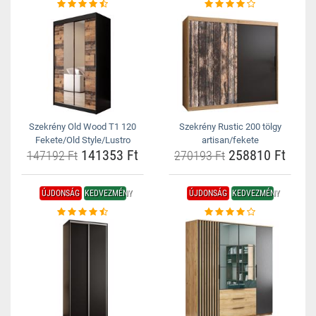
Szekrény Old Wood T1 120
Szekrény Rustic 200 tölgy
Fekete/Old Style/Lustro
artisan/fekete
141353 Ft
258810 Ft
147192 Ft
270193 Ft
ÚJDONSÁG
KEDVEZMÉNY
ÚJDONSÁG
KEDVEZMÉNY