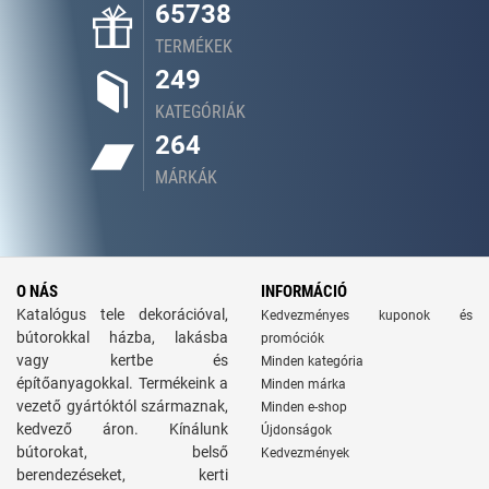
65738
TERMÉKEK
249
KATEGÓRIÁK
264
MÁRKÁK
O NÁS
INFORMÁCIÓ
Katalógus tele dekorációval,
Kedvezményes kuponok és
bútorokkal házba, lakásba
promóciók
vagy kertbe és
Minden kategória
építőanyagokkal. Termékeink a
Minden márka
vezető gyártóktól származnak,
Minden e-shop
kedvező áron. Kínálunk
Újdonságok
bútorokat, belső
Kedvezmények
berendezéseket, kerti