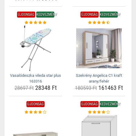
ÚJDONSÁG
KEDVEZMÉNY
ÚJDONSÁG
KEDVEZMÉNY
Vasalódeszka vileda star plus
Szekrény Angelica C1 kraft
163316
arany/fehér
28348 Ft
161463 Ft
28697 Ft
180593 Ft
ÚJDONSÁG
ÚJDONSÁG
KEDVEZMÉNY