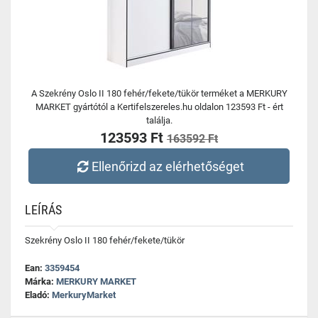
A Szekrény Oslo II 180 fehér/fekete/tükör terméket a MERKURY
MARKET gyártótól a Kertifelszereles.hu oldalon 123593 Ft - ért
találja.
123593 Ft
163592 Ft
Ellenőrizd az elérhetőséget
LEÍRÁS
Szekrény Oslo II 180 fehér/fekete/tükör
Ean:
3359454
Márka:
MERKURY MARKET
Eladó:
MerkuryMarket