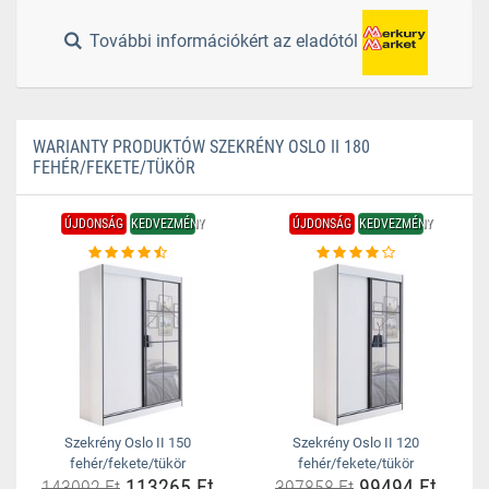
További információkért az eladótól
WARIANTY PRODUKTÓW SZEKRÉNY OSLO II 180
FEHÉR/FEKETE/TÜKÖR
ÚJDONSÁG
KEDVEZMÉNY
ÚJDONSÁG
KEDVEZMÉNY
Szekrény Oslo II 150
Szekrény Oslo II 120
fehér/fekete/tükör
fehér/fekete/tükör
113265 Ft
99494 Ft
143092 Ft
397858 Ft