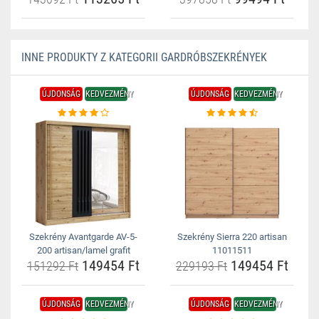
INNE PRODUKTY Z KATEGORII GARDRÓBSZEKRÉNYEK
ÚJDONSÁG
KEDVEZMÉNY
ÚJDONSÁG
KEDVEZMÉNY
Szekrény Avantgarde AV-5-
Szekrény Sierra 220 artisan
200 artisan/lamel grafit
11011511
149454 Ft
149454 Ft
151292 Ft
229193 Ft
ÚJDONSÁG
KEDVEZMÉNY
ÚJDONSÁG
KEDVEZMÉNY