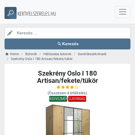
KERTIFELSZERELES.HU
Keresés
Home
Bútorok
Hálószoba bútorok
Gardróbszekrények
Szekrény Oslo I 180 Artisan/fekete/tükör
Szekrény Oslo I 180
Artisan/fekete/tükör
(Összesen
4
értékelés)
KEDVEZMÉNY
ÚJDONSÁG