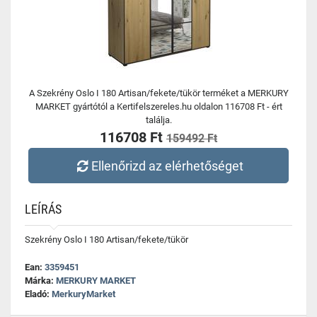
A Szekrény Oslo I 180 Artisan/fekete/tükör terméket a MERKURY
MARKET gyártótól a Kertifelszereles.hu oldalon 116708 Ft - ért
találja.
116708 Ft
159492 Ft
Ellenőrizd az elérhetőséget
LEÍRÁS
Szekrény Oslo I 180 Artisan/fekete/tükör
Ean:
3359451
Márka:
MERKURY MARKET
Eladó:
MerkuryMarket