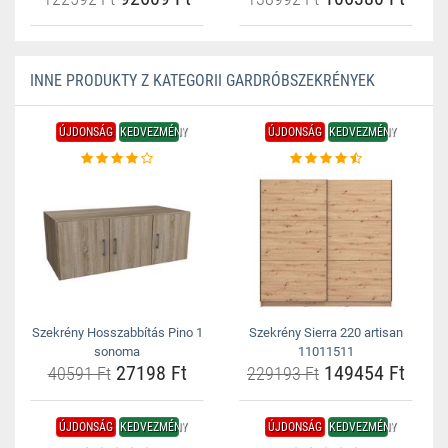
INNE PRODUKTY Z KATEGORII GARDRÓBSZEKRÉNYEK
ÚJDONSÁG
KEDVEZMÉNY
ÚJDONSÁG
KEDVEZMÉNY
Szekrény Hosszabbítás Pino 1
Szekrény Sierra 220 artisan
sonoma
11011511
27198 Ft
149454 Ft
40591 Ft
229193 Ft
ÚJDONSÁG
KEDVEZMÉNY
ÚJDONSÁG
KEDVEZMÉNY