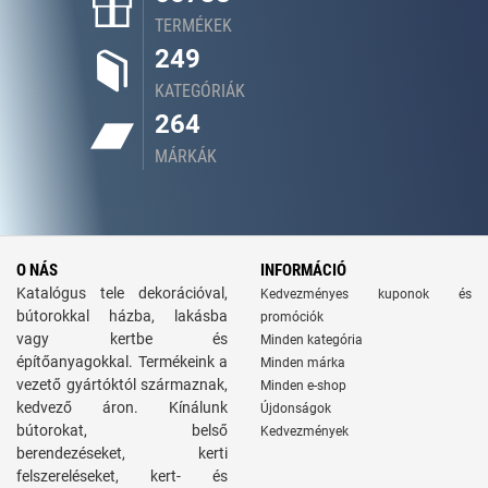
TERMÉKEK
249
KATEGÓRIÁK
264
MÁRKÁK
O NÁS
INFORMÁCIÓ
Katalógus tele dekorációval,
Kedvezményes kuponok és
bútorokkal házba, lakásba
promóciók
vagy kertbe és
Minden kategória
építőanyagokkal. Termékeink a
Minden márka
vezető gyártóktól származnak,
Minden e-shop
kedvező áron. Kínálunk
Újdonságok
bútorokat, belső
Kedvezmények
berendezéseket, kerti
felszereléseket, kert- és