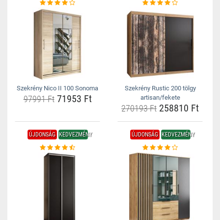
Szekrény Nico II 100 Sonoma
Szekrény Rustic 200 tölgy
71953 Ft
97991 Ft
artisan/fekete
258810 Ft
270193 Ft
ÚJDONSÁG
KEDVEZMÉNY
ÚJDONSÁG
KEDVEZMÉNY