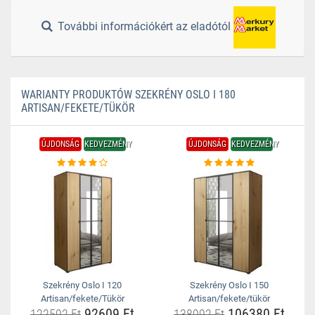
További információkért az eladótól
WARIANTY PRODUKTÓW SZEKRÉNY OSLO I 180
ARTISAN/FEKETE/TÜKÖR
ÚJDONSÁG
KEDVEZMÉNY
ÚJDONSÁG
KEDVEZMÉNY
Szekrény Oslo I 120
Szekrény Oslo I 150
Artisan/fekete/Tükör
Artisan/fekete/tükör
92609 Ft
106380 Ft
122592 Ft
138992 Ft