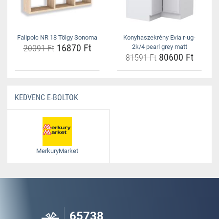
Falipolc NR 18 Tölgy Sonoma
Konyhaszekrény Evia r-ug-
16870 Ft
20091 Ft
2k/4 pearl grey matt
80600 Ft
81591 Ft
KEDVENC E-BOLTOK
MerkuryMarket
65738