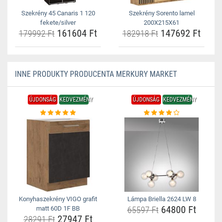
Szekrény 45 Canaris 1 120
Szekrény Sorento lamel
fekete/silver
200X215X61
161604 Ft
147692 Ft
179992 Ft
182918 Ft
INNE PRODUKTY PRODUCENTA MERKURY MARKET
ÚJDONSÁG
KEDVEZMÉNY
ÚJDONSÁG
KEDVEZMÉNY
Konyhaszekrény VIGO grafit
Lámpa Briella 2624 LW 8
64800 Ft
matt 60D 1F BB
65597 Ft
27947 Ft
28291 Ft