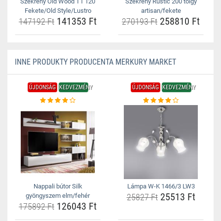
Szekrény Old Wood T1 120
Szekrény Rustic 200 tölgy
Fekete/Old Style/Lustro
artisan/fekete
141353 Ft
258810 Ft
147192 Ft
270193 Ft
INNE PRODUKTY PRODUCENTA MERKURY MARKET
ÚJDONSÁG
KEDVEZMÉNY
ÚJDONSÁG
KEDVEZMÉNY
Nappali bútor Silk
Lámpa W-K 1466/3 LW3
25513 Ft
gyöngyszem elm/fehér
25827 Ft
126043 Ft
175892 Ft