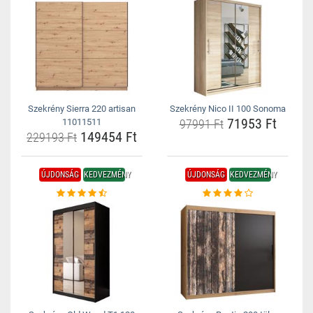
Szekrény Sierra 220 artisan
Szekrény Nico II 100 Sonoma
71953 Ft
11011511
97991 Ft
149454 Ft
229193 Ft
ÚJDONSÁG
KEDVEZMÉNY
ÚJDONSÁG
KEDVEZMÉNY