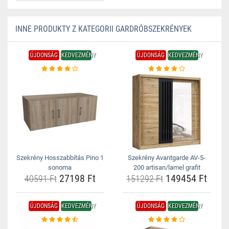
INNE PRODUKTY Z KATEGORII GARDRÓBSZEKRÉNYEK
ÚJDONSÁG
KEDVEZMÉNY
ÚJDONSÁG
KEDVEZMÉNY
Szekrény Hosszabbítás Pino 1
Szekrény Avantgarde AV-5-
sonoma
200 artisan/lamel grafit
27198 Ft
149454 Ft
40591 Ft
151292 Ft
ÚJDONSÁG
KEDVEZMÉNY
ÚJDONSÁG
KEDVEZMÉNY