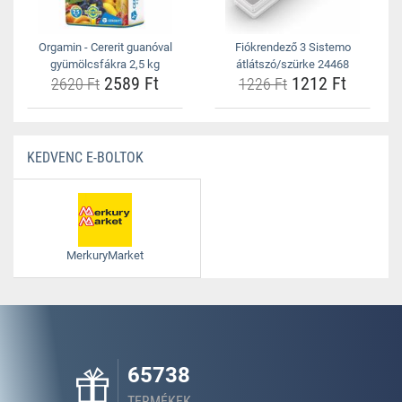
Orgamin - Cererit guanóval
Fiókrendező 3 Sistemo
gyümölcsfákra 2,5 kg
átlátszó/szürke 24468
2589 Ft
1212 Ft
2620 Ft
1226 Ft
KEDVENC E-BOLTOK
MerkuryMarket
65738
TERMÉKEK