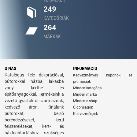
249
KATEGÓRIÁK
264
MÁRKÁK
O NÁS
INFORMÁCIÓ
Katalógus tele dekorációval,
Kedvezményes kuponok és
bútorokkal házba, lakásba
promóciók
vagy kertbe és
Minden kategória
építőanyagokkal. Termékeink a
Minden márka
vezető gyártóktól származnak,
Minden e-shop
kedvező áron. Kínálunk
Újdonságok
bútorokat, belső
Kedvezmények
berendezéseket, kerti
felszereléseket, kert- és
házfenntartáshoz szükséges