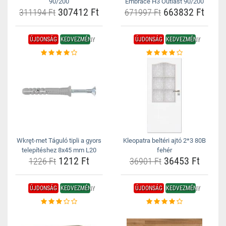
90/200
Embrace H3 Outlast 90/200
307412 Ft
663832 Ft
311194 Ft
671997 Ft
ÚJDONSÁG
KEDVEZMÉNY
ÚJDONSÁG
KEDVEZMÉNY
Wkręt-met Táguló tipli a gyors
Kleopatra beltéri ajtó 2*3 80B
telepítéshez 8x45 mm L20
fehér
1212 Ft
36453 Ft
1226 Ft
36901 Ft
ÚJDONSÁG
KEDVEZMÉNY
ÚJDONSÁG
KEDVEZMÉNY