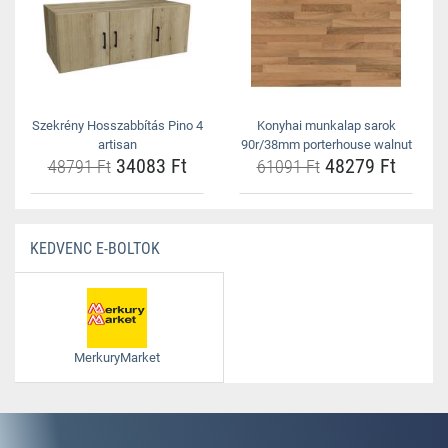
Szekrény Hosszabbítás Pino 4
Konyhai munkalap sarok
artisan
90r/38mm porterhouse walnut
34083 Ft
48279 Ft
48791 Ft
61091 Ft
KEDVENC E-BOLTOK
MerkuryMarket