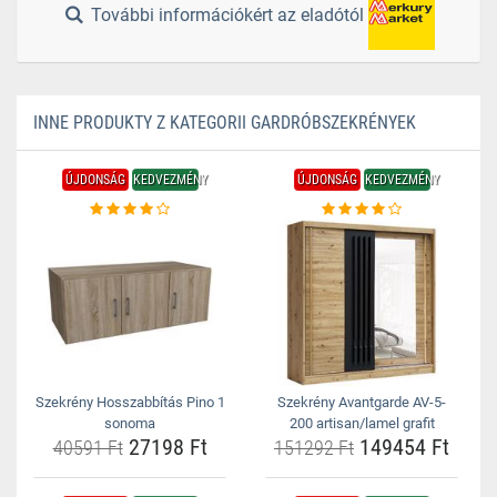
További információkért az eladótól
INNE PRODUKTY Z KATEGORII GARDRÓBSZEKRÉNYEK
ÚJDONSÁG
KEDVEZMÉNY
ÚJDONSÁG
KEDVEZMÉNY
Szekrény Hosszabbítás Pino 1
Szekrény Avantgarde AV-5-
sonoma
200 artisan/lamel grafit
27198 Ft
149454 Ft
40591 Ft
151292 Ft