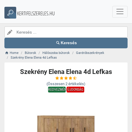
KERTIFELSZERELES.HU
Keresés
Home
Bútorok
Hálószoba bútorok
Gardróbszekrények
Szekrény Elena Elena 4d Lefkas
Szekrény Elena Elena 4d Lefkas
(Összesen
2
értékelés)
KEDVEZMÉNY
ÚJDONSÁG