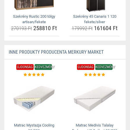
Szekrény Rustic 200 tölgy
Szekrény 45 Canaris 1 120
artisan/fekete
fekete/silver
258810 Ft
161604 Ft
270193 Ft
179992 Ft
INNE PRODUKTY PRODUCENTA MERKURY MARKET
ÚJDONSÁG
KEDVEZMÉNY
ÚJDONSÁG
KEDVEZMÉNY
Matrac Mystazja Cooling
Matrac Medivis Talalay