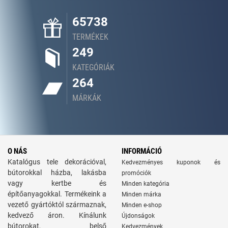
65738
TERMÉKEK
249
KATEGÓRIÁK
264
MÁRKÁK
O NÁS
INFORMÁCIÓ
Katalógus tele dekorációval,
Kedvezményes kuponok és
bútorokkal házba, lakásba
promóciók
vagy kertbe és
Minden kategória
építőanyagokkal. Termékeink a
Minden márka
vezető gyártóktól származnak,
Minden e-shop
kedvező áron. Kínálunk
Újdonságok
bútorokat, belső
Kedvezmények