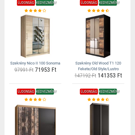
ÚJDONSÁG
KEDVEZMÉNY
ÚJDONSÁG
KEDVEZMÉNY
Szekrény Nico II 100 Sonoma
Szekrény Old Wood T1 120
71953 Ft
97991 Ft
Fekete/Old Style/Lustro
141353 Ft
147192 Ft
ÚJDONSÁG
KEDVEZMÉNY
ÚJDONSÁG
KEDVEZMÉNY