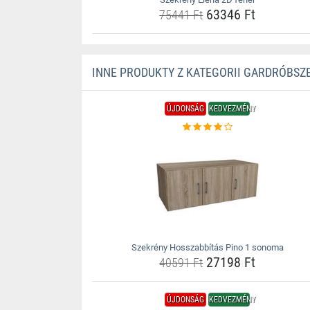
63346 Ft
75441 Ft
INNE PRODUKTY Z KATEGORII GARDRÓBSZ
ÚJDONSÁG
KEDVEZMÉNY
Szekrény Hosszabbítás Pino 1 sonoma
27198 Ft
40591 Ft
ÚJDONSÁG
KEDVEZMÉNY