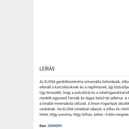
LEÍRÁS
Az ELENA gardróbszekrény univerzális bútordarab, stíl
ellenáll a karcolásoknak és a napfénynek, így biztosít
Úgy tervezték, hogy a polcokkal és a ruhafogasokkal el
modellt egyszerű formák és tágas belső tér jellemzi. 
a kínálat minimalista stílusát. A finom fogantyúk dísz
szobának. Ha ELENA ruhatárat választ, a stílus és minősé
fehér, tölgy sonoma, tölgy lefkas, beton • külön megv
Ean:
3360009