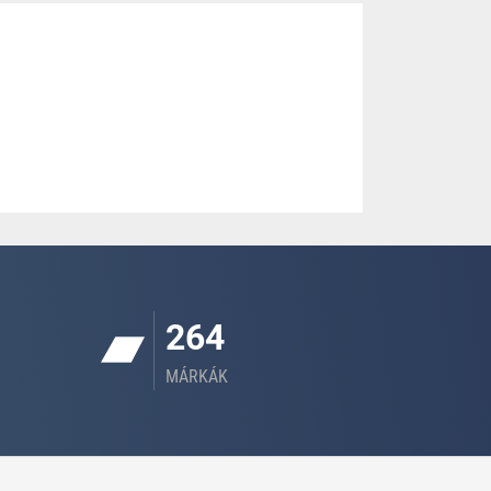
264
MÁRKÁK