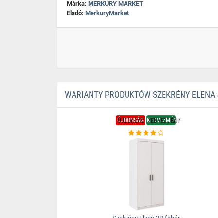
Márka:
MERKURY MARKET
Eladó:
MerkuryMarket
WARIANTY PRODUKTÓW SZEKRÉNY ELENA 
ÚJDONSÁG
KEDVEZMÉNY
Szekrény Elena 2D fehér