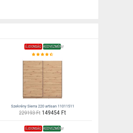
ÚJDONSÁG
KEDVEZMÉNY
Szekrény Sierra 220 artisan 11011511
149454 Ft
229193 Ft
ÚJDONSÁG
KEDVEZMÉNY