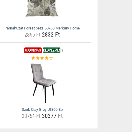
Párnahuzat Forest bézs 60x60 Merkury Home
2832 Ft
2866 Ft
ÚJDONSÁG
KEDVEZMÉNY
Szék Clay Grey Uf860-8b
30377 Ft
30751 Ft