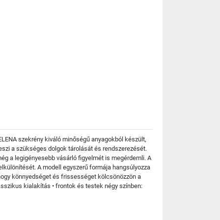
z ELENA szekrény kiváló minőségű anyagokból készült,
teszi a szükséges dolgok tárolását és rendszerezését.
még a legigényesebb vásárló figyelmét is megérdemli. A
elkülönítését. A modell egyszerű formája hangsúlyozza
a, hogy könnyedséget és frissességet kölcsönözzön a
asszikus kialakítás • frontok és testek négy színben: