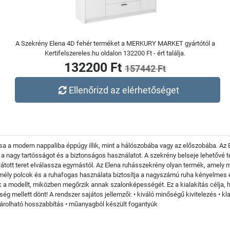
A Szekrény Elena 4D fehér terméket a MERKURY MARKET gyártótól a
Kertifelszereles.hu oldalon 132200 Ft - ért találja.
132200 Ft
157442 Ft
Ellenőrizd az elérhetőséget
usa a modern nappaliba éppúgy illik, mint a hálószobába vagy az előszobába. A
ja a nagy tartósságot és a biztonságos használatot. A szekrény belseje lehetővé 
látott teret elválassza egymástól. Az Elena ruhásszekrény olyan termék, amely 
A mély polcok és a ruhafogas használata biztosítja a nagyszámú ruha kényelmes 
ítik a modellt, miközben megőrzik annak szalonképességét. Ez a kialakítás célj
g mellett dönt! A rendszer sajátos jellemzői: • kiváló minőségű kivitelezés • kl
ásárolható hosszabbítás • műanyagból készült fogantyúk