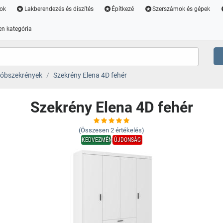
ok
Lakberendezés és díszítés
Építkezé
Szerszámok és gépek
n kategória
óbszekrények
Szekrény Elena 4D fehér
Szekrény Elena 4D fehér
(Összesen
2
értékelés)
KEDVEZMÉNY
ÚJDONSÁG