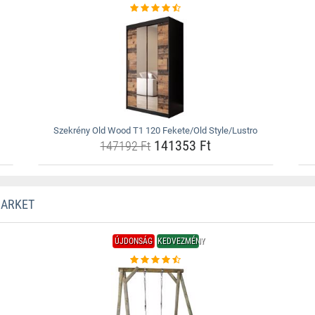
Szekrény Old Wood T1 120 Fekete/Old Style/Lustro
141353 Ft
147192 Ft
MARKET
ÚJDONSÁG
KEDVEZMÉNY