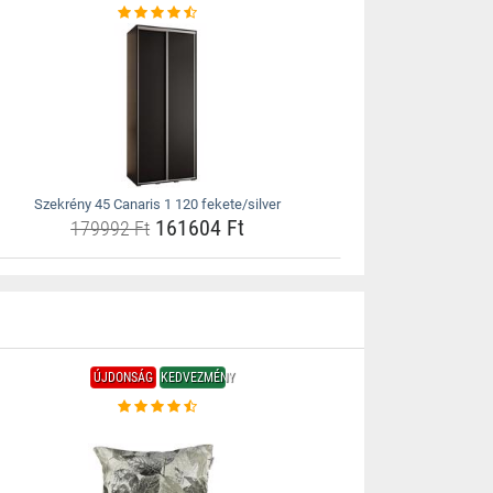
Szekrény 45 Canaris 1 120 fekete/silver
161604 Ft
179992 Ft
ÚJDONSÁG
KEDVEZMÉNY