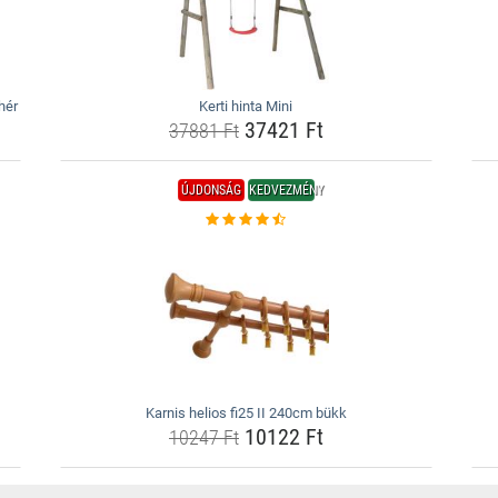
hér
Kerti hinta Mini
37421 Ft
37881 Ft
ÚJDONSÁG
KEDVEZMÉNY
Karnis helios fi25 II 240cm bükk
10122 Ft
10247 Ft