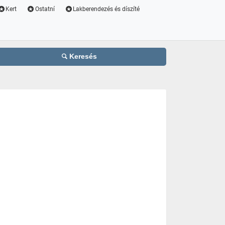
Kert
Ostatní
Lakberendezés és díszíté
Keresés