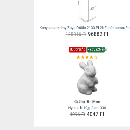
Konyhaszekrény Zoya D60lo 2133 Pl 2frFehér borsó/Fe
96882 Ft
128316 Ft
ÚJDONSÁG
KEDVEZMÉNY
Nyuszi h-19,g-3 art-336
4047 Ft
4096 Ft