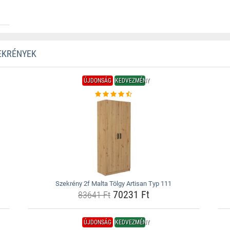
EKRÉNYEK
ÚJDONSÁG
KEDVEZMÉNY
Szekrény 2f Malta Tölgy Artisan Typ 111
70231 Ft
83641 Ft
ÚJDONSÁG
KEDVEZMÉNY