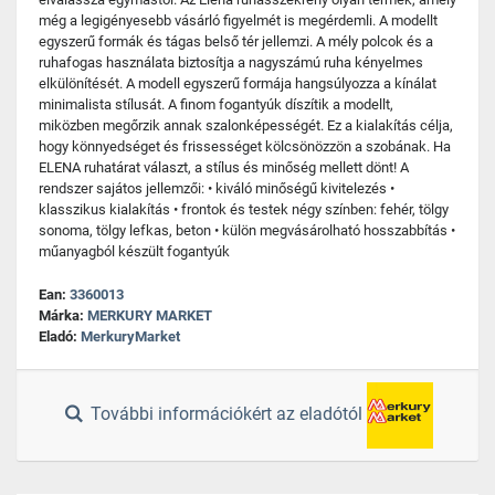
még a legigényesebb vásárló figyelmét is megérdemli. A modellt
egyszerű formák és tágas belső tér jellemzi. A mély polcok és a
ruhafogas használata biztosítja a nagyszámú ruha kényelmes
elkülönítését. A modell egyszerű formája hangsúlyozza a kínálat
minimalista stílusát. A finom fogantyúk díszítik a modellt,
miközben megőrzik annak szalonképességét. Ez a kialakítás célja,
hogy könnyedséget és frissességet kölcsönözzön a szobának. Ha
ELENA ruhatárat választ, a stílus és minőség mellett dönt! A
rendszer sajátos jellemzői: • kiváló minőségű kivitelezés •
klasszikus kialakítás • frontok és testek négy színben: fehér, tölgy
sonoma, tölgy lefkas, beton • külön megvásárolható hosszabbítás •
műanyagból készült fogantyúk
Ean:
3360013
Márka:
MERKURY MARKET
Eladó:
MerkuryMarket
További információkért az eladótól