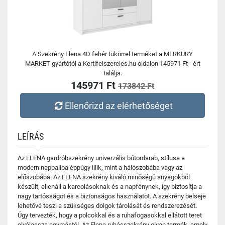
A Szekrény Elena 4D fehér tükörrel terméket a MERKURY
MARKET gyártótól a Kertifelszereles.hu oldalon 145971 Ft - ért
találja.
145971 Ft
173842 Ft
Ellenőrizd az elérhetőséget
LEÍRÁS
Az ELENA gardróbszekrény univerzális bútordarab, stílusa a
modern nappaliba éppúgy illik, mint a hálószobába vagy az
előszobába. Az ELENA szekrény kiváló minőségű anyagokból
készült, ellenáll a karcolásoknak és a napfénynek, így biztosítja a
nagy tartósságot és a biztonságos használatot. A szekrény belseje
lehetővé teszi a szükséges dolgok tárolását és rendszerezését.
Úgy tervezték, hogy a polcokkal és a ruhafogasokkal ellátott teret
elválassza egymástól. Az Elena ruhásszekrény olyan termék, amely