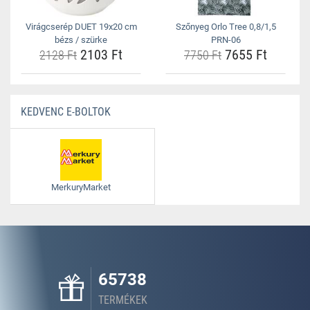
Virágcserép DUET 19x20 cm
Szőnyeg Orlo Tree 0,8/1,5
bézs / szürke
PRN-06
2103 Ft
7655 Ft
2128 Ft
7750 Ft
KEDVENC E-BOLTOK
MerkuryMarket
65738
TERMÉKEK