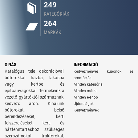
249
KATEGÓRIÁK
264
MÁRKÁK
O NÁS
INFORMÁCIÓ
Katalógus tele dekorációval,
Kedvezményes kuponok és
bútorokkal házba, lakásba
promóciók
vagy kertbe és
Minden kategória
építőanyagokkal. Termékeink a
Minden márka
vezető gyártóktól származnak,
Minden e-shop
kedvező áron. Kínálunk
Újdonságok
bútorokat, belső
Kedvezmények
berendezéseket, kerti
felszereléseket, kert- és
házfenntartáshoz szükséges
szerszámokat, traktorokat,