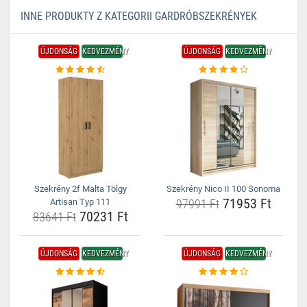
INNE PRODUKTY Z KATEGORII GARDRÓBSZEKRÉNYEK
ÚJDONSÁG
KEDVEZMÉNY
ÚJDONSÁG
KEDVEZMÉNY
Szekrény 2f Malta Tölgy
Szekrény Nico II 100 Sonoma
71953 Ft
Artisan Typ 111
97991 Ft
70231 Ft
83641 Ft
ÚJDONSÁG
KEDVEZMÉNY
ÚJDONSÁG
KEDVEZMÉNY