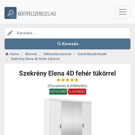
KERTIFELSZERELES.HU
Keresés
Home
Bútorok
Hálószoba bútorok
Gardróbszekrények
Szekrény Elena 4D fehér tükörrel
Szekrény Elena 4D fehér tükörrel
(Összesen
4
értékelés)
KEDVEZMÉNY
ÚJDONSÁG