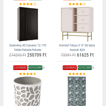
Szekrény 45 Canaris 12 170
Komód Tokyo 3 1F 3S bézs
fehér/fekete/fekete
homok 824
250709 Ft
61625 Ft
274293 Ft
73391 Ft
ÚJDONSÁG
KEDVEZMÉNY
ÚJDONSÁG
KEDVEZMÉNY