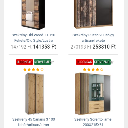
Szekrény Old Wood T1 120
Szekrény Rustic 200 tölgy
Fekete/Old Style/Lustro
artisan/fekete
141353 Ft
258810 Ft
147192 Ft
270193 Ft
ÚJDONSÁG
KEDVEZMÉNY
ÚJDONSÁG
KEDVEZMÉNY
Szekrény 45 Canaris 3 100
Szekrény Sorento lamel
fehér/artisan/silver
200X215X61