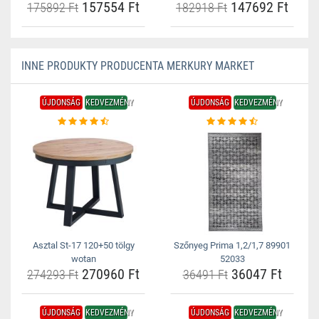
157554 Ft
147692 Ft
175892 Ft
182918 Ft
INNE PRODUKTY PRODUCENTA MERKURY MARKET
ÚJDONSÁG
KEDVEZMÉNY
ÚJDONSÁG
KEDVEZMÉNY
Asztal St-17 120+50 tölgy
Szőnyeg Prima 1,2/1,7 89901
wotan
52033
270960 Ft
36047 Ft
274293 Ft
36491 Ft
ÚJDONSÁG
KEDVEZMÉNY
ÚJDONSÁG
KEDVEZMÉNY