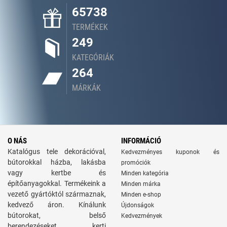
65738
TERMÉKEK
249
KATEGÓRIÁK
264
MÁRKÁK
O NÁS
INFORMÁCIÓ
Katalógus tele dekorációval,
Kedvezményes kuponok és
bútorokkal házba, lakásba
promóciók
vagy kertbe és
Minden kategória
építőanyagokkal. Termékeink a
Minden márka
vezető gyártóktól származnak,
Minden e-shop
kedvező áron. Kínálunk
Újdonságok
bútorokat, belső
Kedvezmények
berendezéseket, kerti