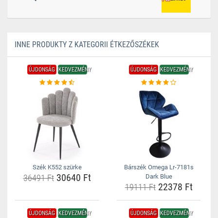
INNE PRODUKTY Z KATEGORII ÉTKEZŐSZÉKEK
ÚJDONSÁG
KEDVEZMÉNY
ÚJDONSÁG
KEDVEZMÉNY
Szék K552 szürke
Bárszék Omega Lr-7181s
30640 Ft
36491 Ft
Dark Blue
22378 Ft
19111 Ft
ÚJDONSÁG
KEDVEZMÉNY
ÚJDONSÁG
KEDVEZMÉNY