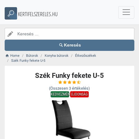
KERTIFELSZERELES.HU
Keresés
Home
Bútorok
Konyha bútorok
Étkezőszékek
Szék Funky fekete U-5
Szék Funky fekete U-5
(Összesen
3
értékelés)
KEDVEZMÉNY
ÚJDONSÁG