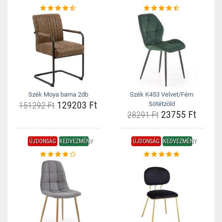
Szék Moya barna 2db
Szék K453 Velvet/Fém
129203 Ft
151292 Ft
Sötétzöld
23755 Ft
28291 Ft
ÚJDONSÁG
KEDVEZMÉNY
ÚJDONSÁG
KEDVEZMÉNY