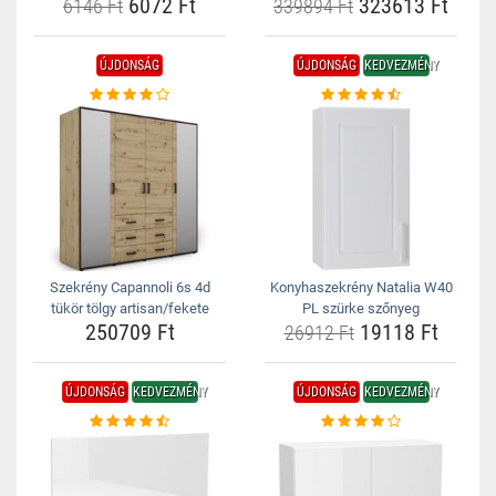
6072 Ft
323613 Ft
6146 Ft
339894 Ft
ÚJDONSÁG
ÚJDONSÁG
KEDVEZMÉNY
Szekrény Capannoli 6s 4d
Konyhaszekrény Natalia W40
tükör tölgy artisan/fekete
PL szürke szőnyeg
250709 Ft
19118 Ft
26912 Ft
ÚJDONSÁG
KEDVEZMÉNY
ÚJDONSÁG
KEDVEZMÉNY