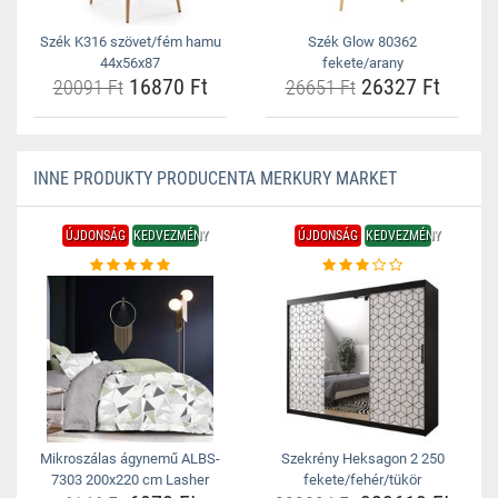
Szék K316 szövet/fém hamu
Szék Glow 80362
44x56x87
fekete/arany
16870 Ft
26327 Ft
20091 Ft
26651 Ft
INNE PRODUKTY PRODUCENTA MERKURY MARKET
ÚJDONSÁG
KEDVEZMÉNY
ÚJDONSÁG
KEDVEZMÉNY
Mikroszálas ágynemű ALBS-
Szekrény Heksagon 2 250
7303 200x220 cm Lasher
fekete/fehér/tükör