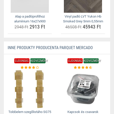
Alap a padlóprofilhoz
Vinyl padló LVT Yukon Hb
alumínium 16x27x900
Smoked Grey 5mm 0,55mm
2913 Ft
45943 Ft
2948 Ft
46508 Ft
INNE PRODUKTY PRODUCENTA PARQUET MERCADO
ÚJDONSÁG
KEDVEZMÉNY
ÚJDONSÁG
KEDVEZMÉNY
Toldóelem szegőlistáho SG75
Kapcsok és csavarok