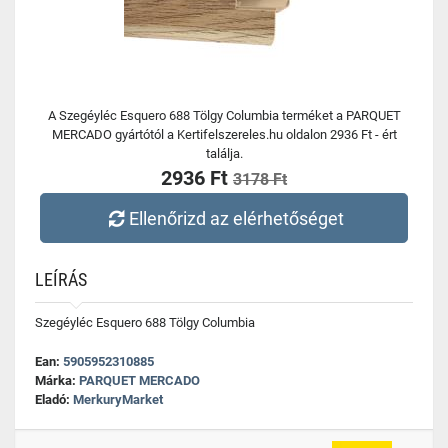
A Szegéyléc Esquero 688 Tölgy Columbia terméket a PARQUET
MERCADO gyártótól a Kertifelszereles.hu oldalon 2936 Ft - ért
találja.
2936 Ft
3178 Ft
Ellenőrizd az elérhetőséget
LEÍRÁS
Szegéyléc Esquero 688 Tölgy Columbia
Ean:
5905952310885
Márka:
PARQUET MERCADO
Eladó:
MerkuryMarket