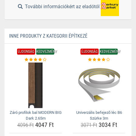
További információkért az eladótól
INNE PRODUKTY Z KATEGORII ÉPÍTKEZÉ
ÚJDONSÁG
KEDVEZMÉNY
ÚJDONSÁG
KEDVEZMÉNY
Záró profilok bal MODERN BIG
Univerzális befejezõ léc B6
Dark 2.65m
Szürke 3m
4047 Ft
3034 Ft
4096 Ft
3071 Ft