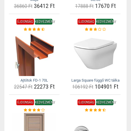
36412 Ft
17670 Ft
36860 Ft
17888 Ft
ÚJDONSÁG
KEDVEZMÉNY
ÚJDONSÁG
KEDVEZMÉNY
Ajtótok FD-1 70L
Larga Square függő WC tálka
22273 Ft
104901 Ft
22547 Ft
106192 Ft
ÚJDONSÁG
KEDVEZMÉNY
ÚJDONSÁG
KEDVEZMÉNY