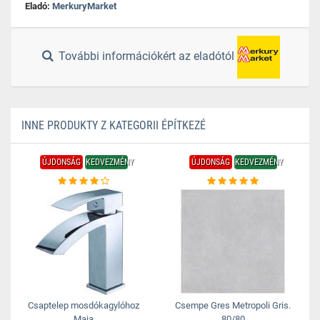
Eladó:
MerkuryMarket
További információkért az eladótól
INNE PRODUKTY Z KATEGORII ÉPÍTKEZÉ
ÚJDONSÁG
KEDVEZMÉNY
ÚJDONSÁG
KEDVEZMÉNY
Csaptelep mosdókagylóhoz
Csempe Gres Metropoli Gris.
Maja
80/80