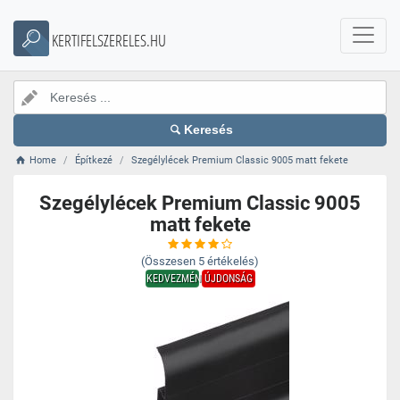
KERTIFELSZERELES.HU
Keresés
Home
Építkezé
Szegélylécek Premium Classic 9005 matt fekete
Szegélylécek Premium Classic 9005
matt fekete
(Összesen
5
értékelés)
KEDVEZMÉNY
ÚJDONSÁG