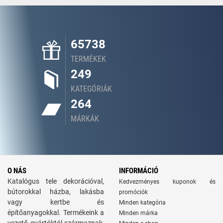
65738
TERMÉKEK
249
KATEGÓRIÁK
264
MÁRKÁK
O NÁS
INFORMÁCIÓ
Katalógus tele dekorációval,
Kedvezményes kuponok és
bútorokkal házba, lakásba
promóciók
vagy kertbe és
Minden kategória
építőanyagokkal. Termékeink a
Minden márka