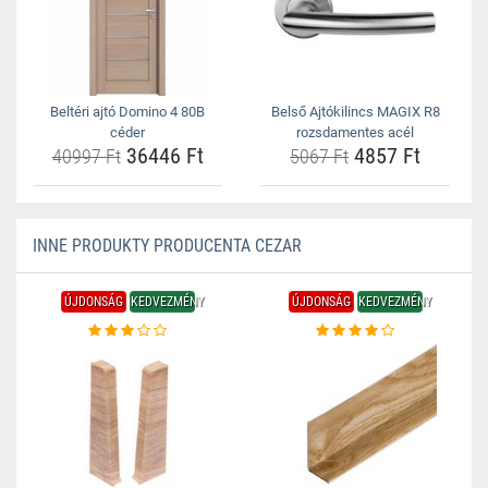
Beltéri ajtó Domino 4 80B
Belső Ajtókilincs MAGIX R8
céder
rozsdamentes acél
36446 Ft
4857 Ft
40997 Ft
5067 Ft
INNE PRODUKTY PRODUCENTA CEZAR
ÚJDONSÁG
KEDVEZMÉNY
ÚJDONSÁG
KEDVEZMÉNY