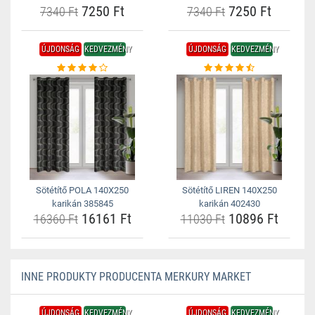
7250 Ft
7250 Ft
7340 Ft
7340 Ft
ÚJDONSÁG
KEDVEZMÉNY
ÚJDONSÁG
KEDVEZMÉNY
Sötétítő POLA 140X250
Sötétítő LIREN 140X250
karikán 385845
karikán 402430
16161 Ft
10896 Ft
16360 Ft
11030 Ft
INNE PRODUKTY PRODUCENTA MERKURY MARKET
ÚJDONSÁG
KEDVEZMÉNY
ÚJDONSÁG
KEDVEZMÉNY