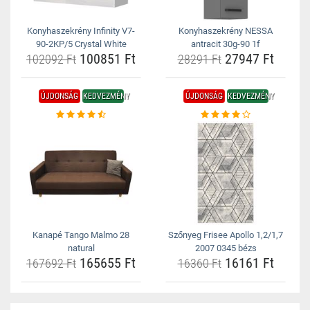
Konyhaszekrény Infinity V7-
Konyhaszekrény NESSA
90-2KP/5 Crystal White
antracit 30g-90 1f
100851 Ft
27947 Ft
102092 Ft
28291 Ft
ÚJDONSÁG
KEDVEZMÉNY
ÚJDONSÁG
KEDVEZMÉNY
Kanapé Tango Malmo 28
Szőnyeg Frisee Apollo 1,2/1,7
natural
2007 0345 bézs
165655 Ft
16161 Ft
167692 Ft
16360 Ft