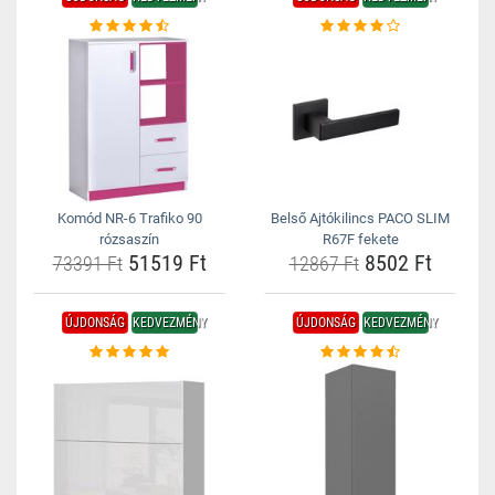
Komód NR-6 Trafiko 90
Belső Ajtókilincs PACO SLIM
rózsaszín
R67F fekete
51519 Ft
8502 Ft
73391 Ft
12867 Ft
ÚJDONSÁG
KEDVEZMÉNY
ÚJDONSÁG
KEDVEZMÉNY