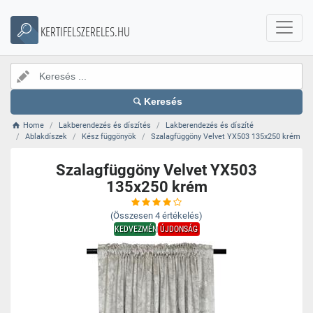
KERTIFELSZERELES.HU
Keresés
Home
Lakberendezés és díszítés
Lakberendezés és díszíté
Ablakdíszek
Kész függönyök
Szalagfüggöny Velvet YX503 135x250 krém
Szalagfüggöny Velvet YX503
135x250 krém
(Összesen
4
értékelés)
KEDVEZMÉNY
ÚJDONSÁG