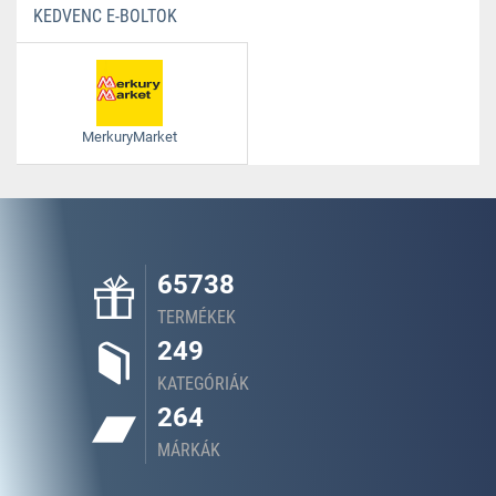
KEDVENC E-BOLTOK
MerkuryMarket
65738
TERMÉKEK
249
KATEGÓRIÁK
264
MÁRKÁK