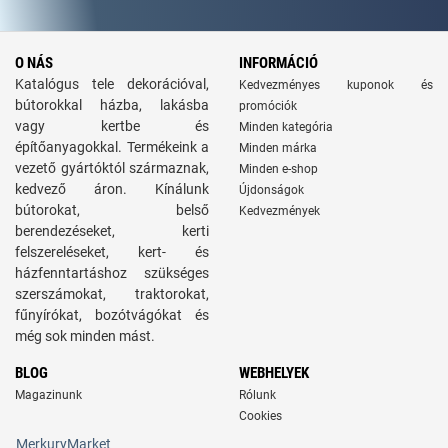
O NÁS
INFORMÁCIÓ
Katalógus tele dekorációval,
Kedvezményes kuponok és
bútorokkal házba, lakásba
promóciók
vagy kertbe és
Minden kategória
építőanyagokkal. Termékeink a
Minden márka
vezető gyártóktól származnak,
Minden e-shop
kedvező áron. Kínálunk
Újdonságok
bútorokat, belső
Kedvezmények
berendezéseket, kerti
felszereléseket, kert- és
házfenntartáshoz szükséges
szerszámokat, traktorokat,
fűnyírókat, bozótvágókat és
még sok minden mást.
BLOG
WEBHELYEK
Magazinunk
Rólunk
Cookies
MerkuryMarket