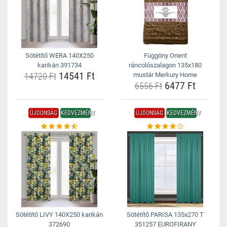
Sötétítő WERA 140X250
Függöny Orient
karikán 391734
ráncolószalagon 135x180
14541 Ft
14720 Ft
mustár Merkury Home
6477 Ft
6556 Ft
ÚJDONSÁG
KEDVEZMÉNY
ÚJDONSÁG
KEDVEZMÉNY
Sötétítő LIVY 140X250 karikán
Sötétítő PARISA 135x270 T
372690
351257 EUROFIRANY