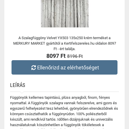
A Szalagfüggöny Velvet YX503 135x250 krém terméket a
MERKURY MARKET gyártótól a Kertifelszereles.hu oldalon 8097
Ft - ért találja.
8097 Ft
8196 Ft
Ellenőrizd az elérhetőséget
LEÍRÁS
Függönyök kellemes tapintású, plüss anyagból, finom, fényes
nyomattal. A függönyök szalagra vannak felszerelve, ami gyors és
egyszerű felhelyezést tesz lehetővé, gyönyörűen elrendeződnek és
könnyen csúsztathatók a függönyrúdon. 100% poliészterből
készült, ami rendkívül tartós. Időtlen dizájnjuknak és univerzális
használatuknak köszönhetően a függönyök tökéletesek a