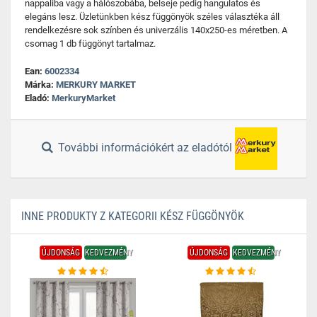
nappaliba vagy a hálószobába, belseje pedig hangulatos és
elegáns lesz. Üzletünkben kész függönyök széles választéka áll
rendelkezésre sok színben és univerzális 140x250-es méretben. A
csomag 1 db függönyt tartalmaz.
Ean:
6002334
Márka:
MERKURY MARKET
Eladó:
MerkuryMarket
További információkért az eladótól
INNE PRODUKTY Z KATEGORII KÉSZ FÜGGÖNYÖK
ÚJDONSÁG
KEDVEZMÉNY
ÚJDONSÁG
KEDVEZMÉNY