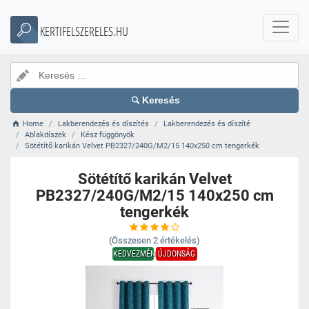
KERTIFELSZERELES.HU
Keresés
Home
Lakberendezés és díszítés
Lakberendezés és díszíté
Ablakdíszek
Kész függönyök
Sötétítő karikán Velvet PB2327/240G/M2/15 140x250 cm tengerkék
Sötétítő karikán Velvet
PB2327/240G/M2/15 140x250 cm
tengerkék
(Összesen
2
értékelés)
KEDVEZMÉNY
ÚJDONSÁG