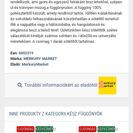
rendelkezik, ami gyors és egyszerű felrakást tesz lehetővé, szépen
ül és könnyen mozog a függönyrúdon. A függöny 100%
poliészterből készült, amely rendkívül tartós. Időtlen kialakításának
és sokoldalú felhasználásának köszönhetően a sötétítő remekül
illik a nappaliba vagy a hálószobába, és hangulatossá és
elegánssá teszi a belső teret. Üzletünkben kész sötétítők széles
választékát kínáljuk számos színben és 140x250-es univerzális
méretekben. A csomag 1 darab sötétítőt tartalmaz.
Ean:
6002319
Márka:
MERKURY MARKET
Eladó:
MerkuryMarket
További információkért az eladótól
INNE PRODUKTY Z KATEGORII KÉSZ FÜGGÖNYÖK
ÚJDONSÁG
KEDVEZMÉNY
ÚJDONSÁG
KEDVEZMÉNY