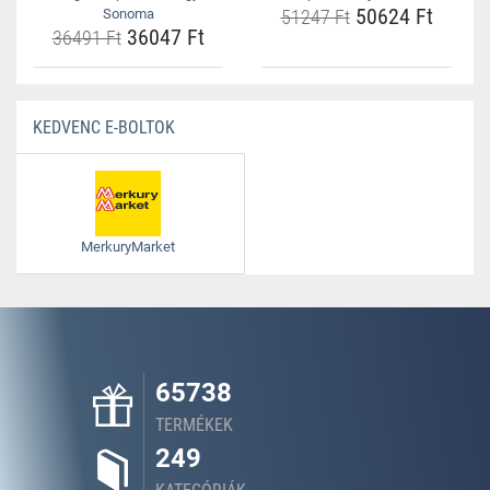
50624 Ft
Sonoma
51247 Ft
36047 Ft
36491 Ft
KEDVENC E-BOLTOK
MerkuryMarket
65738
TERMÉKEK
249