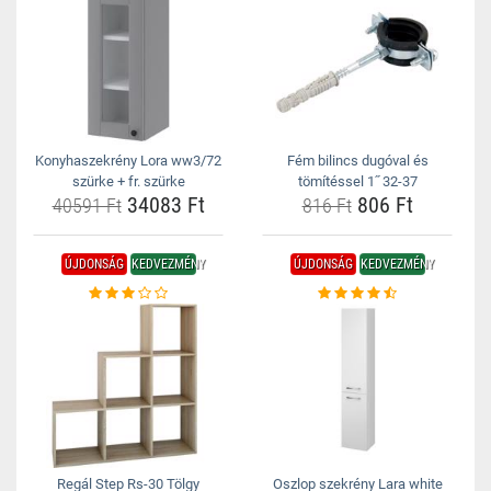
Konyhaszekrény Lora ww3/72
Fém bilincs dugóval és
szürke + fr. szürke
tömítéssel 1˝ 32-37
34083 Ft
806 Ft
40591 Ft
816 Ft
ÚJDONSÁG
KEDVEZMÉNY
ÚJDONSÁG
KEDVEZMÉNY
Regál Step Rs-30 Tölgy
Oszlop szekrény Lara white