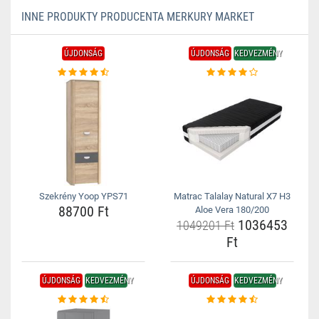
INNE PRODUKTY PRODUCENTA MERKURY MARKET
ÚJDONSÁG
ÚJDONSÁG
KEDVEZMÉNY
Szekrény Yoop YPS71
Matrac Talalay Natural X7 H3
88700 Ft
Aloe Vera 180/200
1036453
1049201 Ft
Ft
ÚJDONSÁG
KEDVEZMÉNY
ÚJDONSÁG
KEDVEZMÉNY