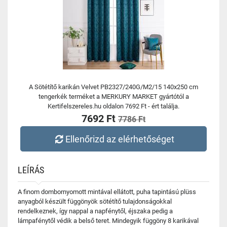
A Sötétítő karikán Velvet PB2327/240G/M2/15 140x250 cm
tengerkék terméket a MERKURY MARKET gyártótól a
Kertifelszereles.hu oldalon 7692 Ft - ért találja.
7692 Ft
7786 Ft
Ellenőrizd az elérhetőséget
LEÍRÁS
A finom dombornyomott mintával ellátott, puha tapintású plüss
anyagból készült függönyök sötétítő tulajdonságokkal
rendelkeznek, így nappal a napfénytől, éjszaka pedig a
lámpafénytől védik a belső teret. Mindegyik függöny 8 karikával