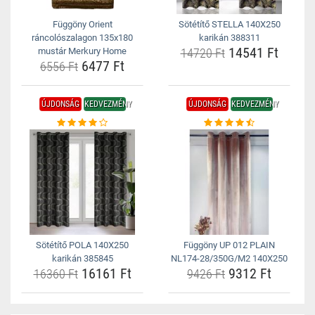
Függöny Orient
Sötétítő STELLA 140X250
ráncolószalagon 135x180
karikán 388311
14541 Ft
mustár Merkury Home
14720 Ft
6477 Ft
6556 Ft
ÚJDONSÁG
KEDVEZMÉNY
ÚJDONSÁG
KEDVEZMÉNY
Sötétítő POLA 140X250
Függöny UP 012 PLAIN
karikán 385845
NL174-28/350G/M2 140X250
16161 Ft
9312 Ft
16360 Ft
9426 Ft