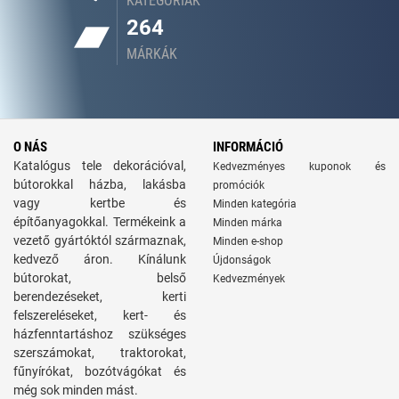
KATEGÓRIÁK
264
MÁRKÁK
O NÁS
INFORMÁCIÓ
Katalógus tele dekorációval,
Kedvezményes kuponok és
bútorokkal házba, lakásba
promóciók
vagy kertbe és
Minden kategória
építőanyagokkal. Termékeink a
Minden márka
vezető gyártóktól származnak,
Minden e-shop
kedvező áron. Kínálunk
Újdonságok
bútorokat, belső
Kedvezmények
berendezéseket, kerti
felszereléseket, kert- és
házfenntartáshoz szükséges
szerszámokat, traktorokat,
fűnyírókat, bozótvágókat és
még sok minden mást.