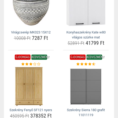
Virágcserép MK023 15X12
Konyhaszekrény Kate w80
7287 Ft
10008 Ft
világos szürke mat
41799 Ft
52891 Ft
ÚJDONSÁG
KEDVEZMÉNY
ÚJDONSÁG
KEDVEZMÉNY
Szekrény Fenyő SF121 nyers
Szekrény Sierra 180 grafit
378352 Ft
450595 Ft
11011119