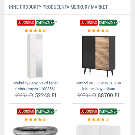
INNE PRODUKTY PRODUCENTA MERKURY MARKET
ÚJDONSÁG
KEDVEZMÉNY
ÚJDONSÁG
KEDVEZMÉNY
Szekrény Beny 60 2d fehér
Komód WILLOW WKD 104
/fehér fényes 11008561
fekete/tölgy artisan
52248 Ft
88700 Ft
69291 Ft
89791 Ft
ÚJDONSÁG
KEDVEZMÉNY
ÚJDONSÁG
KEDVEZMÉNY