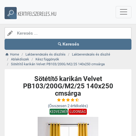
KERTIFELSZERELES.HU
Keresés
Home
Lakberendezés és díszítés
Lakberendezés és díszíté
Ablakdíszek
Kész függönyök
Sötétítő karikán Velvet PB103/200G/M2/25 140x250 cmsárga
Sötétítő karikán Velvet
PB103/200G/M2/25 140x250
cmsárga
(Összesen
2
értékelés)
KEDVEZMÉNY
ÚJDONSÁG