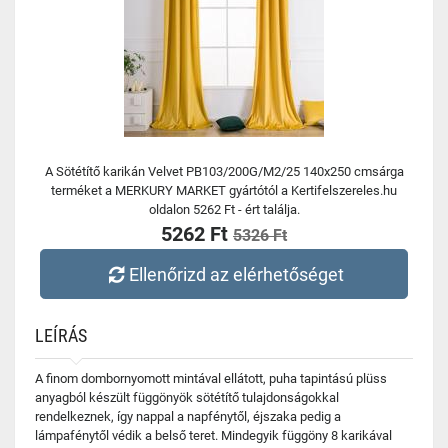
A Sötétítő karikán Velvet PB103/200G/M2/25 140x250 cmsárga
terméket a MERKURY MARKET gyártótól a Kertifelszereles.hu
oldalon 5262 Ft - ért találja.
5262 Ft
5326 Ft
Ellenőrizd az elérhetőséget
LEÍRÁS
A finom dombornyomott mintával ellátott, puha tapintású plüss
anyagból készült függönyök sötétítő tulajdonságokkal
rendelkeznek, így nappal a napfénytől, éjszaka pedig a
lámpafénytől védik a belső teret. Mindegyik függöny 8 karikával