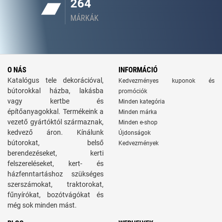
264
MÁRKÁK
O NÁS
INFORMÁCIÓ
Katalógus tele dekorációval,
Kedvezményes kuponok és
bútorokkal házba, lakásba
promóciók
vagy kertbe és
Minden kategória
építőanyagokkal. Termékeink a
Minden márka
vezető gyártóktól származnak,
Minden e-shop
kedvező áron. Kínálunk
Újdonságok
bútorokat, belső
Kedvezmények
berendezéseket, kerti
felszereléseket, kert- és
házfenntartáshoz szükséges
szerszámokat, traktorokat,
fűnyírókat, bozótvágókat és
még sok minden mást.