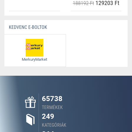
129203 Ft
188192 Ft
KEDVENC E-BOLTOK
MerkuryMarket
65738
TERMÉKEK
249
KATEGÓRIÁK