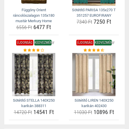
Függöny Orient
Sötétítő PARISA 135x270 T
ráncolószalagon 135x180
351257 EUROFIRANY
7250 Ft
mustár Merkury Home
7340 Ft
6477 Ft
6556 Ft
ÚJDONSÁG
KEDVEZMÉNY
ÚJDONSÁG
KEDVEZMÉNY
Sötétítő STELLA 140X250
Sötétítő LIREN 140X250
karikán 388311
karikán 402430
14541 Ft
10896 Ft
14720 Ft
11030 Ft