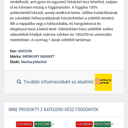
rendelkezik, ami gyors és egyszerű felrakást tesz lehetővé, szépen
ül és könnyen mozog a függönyrúdon. A függöny 100%
poliészterből készült, amely rendkívül tartós. Időtlen kialakításának
és sokoldalú felhasználásának köszönhetően a sötétítő remekül
illik a nappaliba vagy a hálószobába, és hangulatossá és
elegánssá teszi a belső teret. Üzletünkben kész sötétítők széles
választékát kínáljuk számos színben és 140x250-es univerzális
méretekben. A csomag 1 darab sötétítőt tartalmaz.
Ean:
6002296
Márka:
MERKURY MARKET
Eladó:
MerkuryMarket
További információkért az eladótól
INNE PRODUKTY Z KATEGORII KÉSZ FÜGGÖNYÖK
ÚJDONSÁG
KEDVEZMÉNY
ÚJDONSÁG
KEDVEZMÉNY