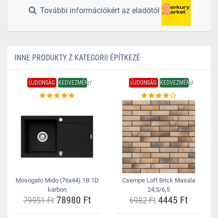
További információkért az eladótól
INNE PRODUKTY Z KATEGORII ÉPÍTKEZÉ
ÚJDONSÁG
KEDVEZMÉNY
ÚJDONSÁG
KEDVEZMÉNY
Mosogató Mido (76x44) 1B 1D
Csempe Loft Brick Masala
karbon
24,5/6,5
78980 Ft
4445 Ft
79951 Ft
6982 Ft