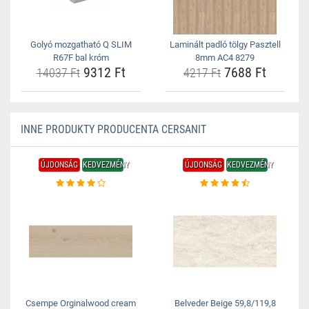
Golyó mozgatható Q SLIM
Laminált padló tölgy Pasztell
R67F bal króm
8mm AC4 8279
9312 Ft
7688 Ft
14037 Ft
4217 Ft
INNE PRODUKTY PRODUCENTA CERSANIT
ÚJDONSÁG
KEDVEZMÉNY
ÚJDONSÁG
KEDVEZMÉNY
Csempe Orginalwood cream
Belveder Beige 59,8/119,8