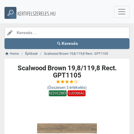
KERTIFELSZERELES.HU
Keresés
Home
Építkezé
Scalwood Brown 19,8/119,8 Rect. GPT1105
Scalwood Brown 19,8/119,8 Rect.
GPT1105
(Összesen
3
értékelés)
KEDVEZMÉNY
ÚJDONSÁG