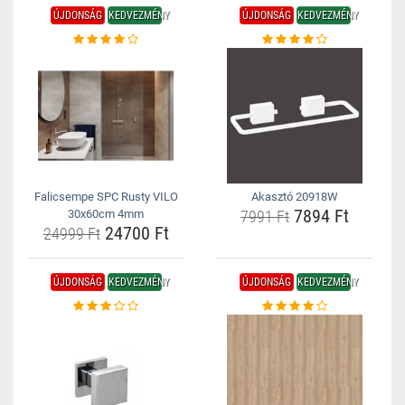
ÚJDONSÁG
KEDVEZMÉNY
ÚJDONSÁG
KEDVEZMÉNY
Falicsempe SPC Rusty VILO
Akasztó 20918W
7894 Ft
30x60cm 4mm
7991 Ft
24700 Ft
24999 Ft
ÚJDONSÁG
KEDVEZMÉNY
ÚJDONSÁG
KEDVEZMÉNY