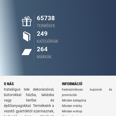
65738
TERMÉKEK
249
KATEGÓRIÁK
264
MÁRKÁK
O NÁS
INFORMÁCIÓ
Katalógus tele dekorációval,
Kedvezményes kuponok és
bútorokkal házba, lakásba
promóciók
vagy kertbe és
Minden kategória
építőanyagokkal. Termékeink a
Minden márka
vezető gyártóktól származnak,
Minden e-shop