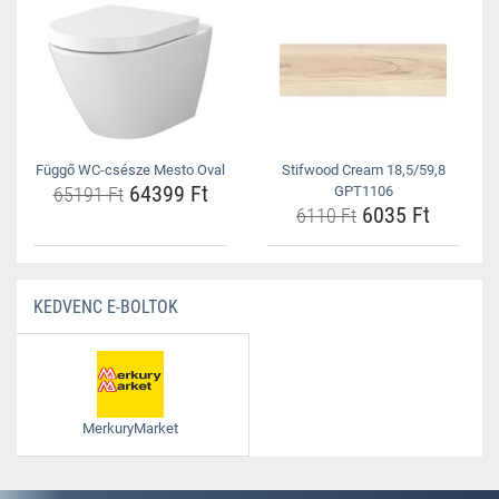
Függő WC-csésze Mesto Oval
Stifwood Cream 18,5/59,8
64399 Ft
65191 Ft
GPT1106
6035 Ft
6110 Ft
KEDVENC E-BOLTOK
MerkuryMarket