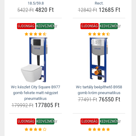
18.5/59.8
Rect.
4820 Ft
12685 Ft
5422 Ft
12842 Ft
ÚJDONSÁG
KEDVEZMÉNY
ÚJDONSÁG
KEDVEZMÉNY
Wc készlet City Square B977
Wc tartály beépíthető B958
gomb fekete matt négyzet
gomb króm pneumatikus
76550 Ft
pneumatikus
77491 Ft
177805 Ft
179992 Ft
ÚJDONSÁG
KEDVEZMÉNY
ÚJDONSÁG
KEDVEZMÉNY