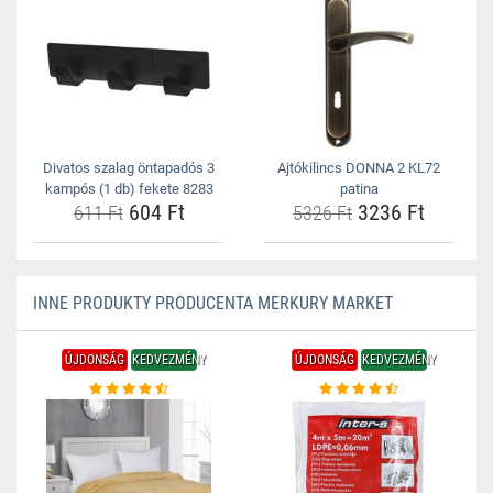
Divatos szalag öntapadós 3
Ajtókilincs DONNA 2 KL72
kampós (1 db) fekete 8283
patina
604 Ft
3236 Ft
611 Ft
5326 Ft
INNE PRODUKTY PRODUCENTA MERKURY MARKET
ÚJDONSÁG
KEDVEZMÉNY
ÚJDONSÁG
KEDVEZMÉNY