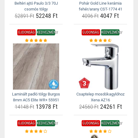
Beltéri ajtó Paulo 3/3 70J
Pohár Gold Line kerámia
csomós tölgy
fehér/arany CST-1774 41
52248 Ft
4047 Ft
52891 Ft
4096 Ft
ÚJDONSÁG
KEDVEZMÉNY
ÚJDONSÁG
KEDVEZMÉNY
Laminált padló tölgy Burgos
Csaptelep mosdókagylóhoz
8mm AC5 Elite WR+ 55951
Xena AZ16
13978 Ft
24261 Ft
14148 Ft
24560 Ft
ÚJDONSÁG
KEDVEZMÉNY
ÚJDONSÁG
KEDVEZMÉNY