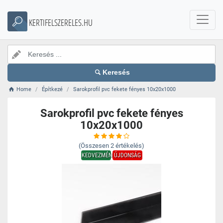
KERTIFELSZERELES.HU
Keresés
Home
Építkezé
Sarokprofil pvc fekete fényes 10x20x1000
Sarokprofil pvc fekete fényes
10x20x1000
(Összesen
2
értékelés)
KEDVEZMÉNY
ÚJDONSÁG