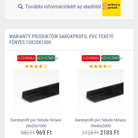
További információkért az eladótól
WARIANTY PRODUKTÓW SAROKPROFIL PVC FEKETE
FÉNYES 10X20X1000
ÚJDONSÁG
KEDVEZMÉNY
ÚJDONSÁG
KEDVEZMÉNY
Sarokprofil pvc fekete fényes
Sarokprofil pvc fekete fényes
20x25x1000
10x40x2000
969 Ft
2103 Ft
980 Ft
2128 Ft