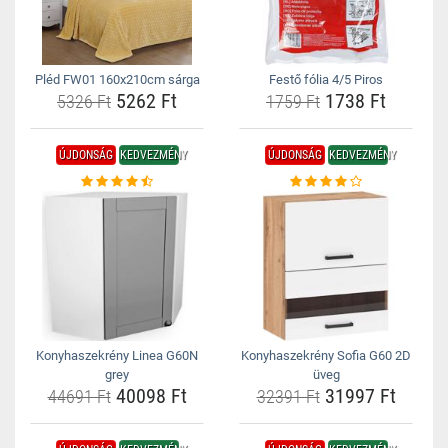
Pléd FW01 160x210cm sárga
Festő fólia 4/5 Piros
5262 Ft
1738 Ft
5326 Ft
1759 Ft
ÚJDONSÁG
KEDVEZMÉNY
ÚJDONSÁG
KEDVEZMÉNY
Konyhaszekrény Linea G60N
Konyhaszekrény Sofia G60 2D
grey
üveg
40098 Ft
31997 Ft
44691 Ft
32391 Ft