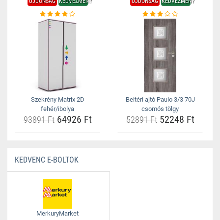
ÚJDONSÁG
KEDVEZMÉNY
ÚJDONSÁG
KEDVEZMÉNY
Szekrény Matrix 2D
Beltéri ajtó Paulo 3/3 70J
fehér/ibolya
csomós tölgy
64926 Ft
52248 Ft
93891 Ft
52891 Ft
KEDVENC E-BOLTOK
MerkuryMarket