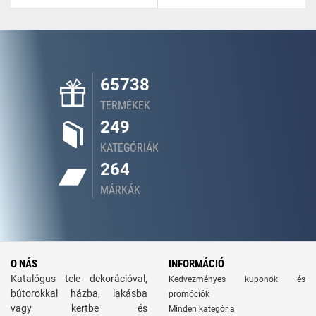
65738
TERMÉKEK
249
KATEGÓRIÁK
264
MÁRKÁK
O NÁS
INFORMÁCIÓ
Katalógus tele dekorációval,
Kedvezményes kuponok és
bútorokkal házba, lakásba
promóciók
vagy kertbe és
Minden kategória