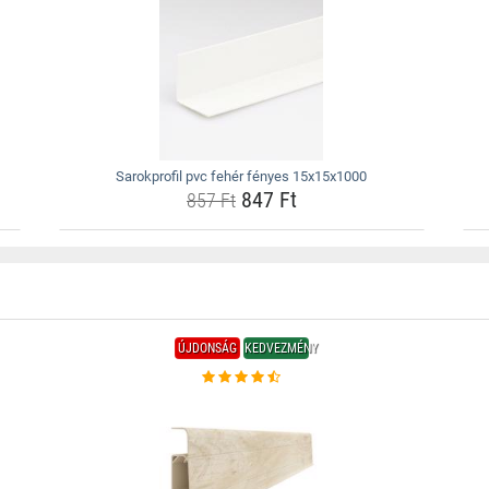
Sarokprofil pvc fehér fényes 15x15x1000
847 Ft
857 Ft
ÚJDONSÁG
KEDVEZMÉNY