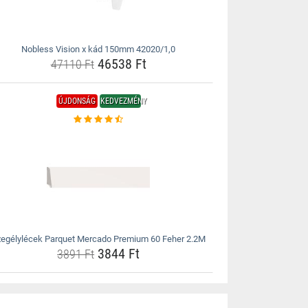
Nobless Vision x kád 150mm 42020/1,0
46538 Ft
47110 Ft
ÚJDONSÁG
KEDVEZMÉNY
egélylécek Parquet Mercado Premium 60 Feher 2.2M
3844 Ft
3891 Ft