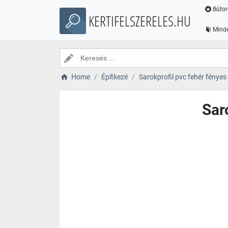
Bútor
KERTIFELSZERELES.HU
Minde
Home
Építkezé
Sarokprofil pvc fehér fénye
Sar