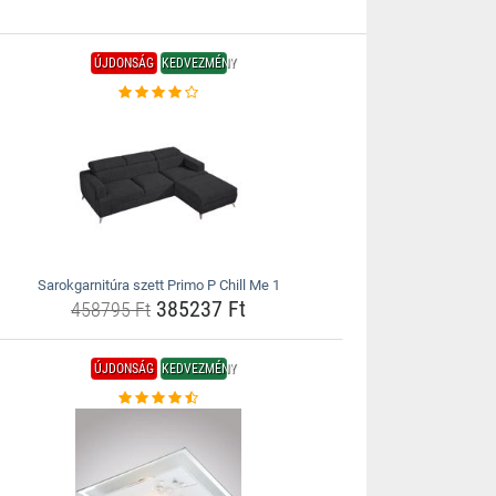
ÚJDONSÁG
KEDVEZMÉNY
Sarokgarnitúra szett Primo P Chill Me 1
385237 Ft
458795 Ft
ÚJDONSÁG
KEDVEZMÉNY