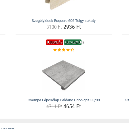
Szegélylécek Esquero 606 Tolgy sukaty
2936 Ft
3100 Ft
ÚJDONSÁG
KEDVEZMÉNY
Csempe Lépcsőlap Peldano Orion gris 33/33
Sz
4654 Ft
4711 Ft