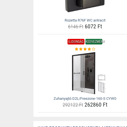
Rozetta R76F WC antracit
6072 Ft
6146 Ft
ÚJDONSÁG
KEDVEZMÉNY
Zuhanyajtó D2L/Freezone-160-S CYW0
262860 Ft
292122 Ft