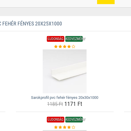
 FEHÉR FÉNYES 20X25X1000
ÚJDONSÁG
KEDVEZMÉNY
Sarokprofil pvc fehér fényes 20x30x1000
1171 Ft
1185 Ft
ÚJDONSÁG
KEDVEZMÉNY