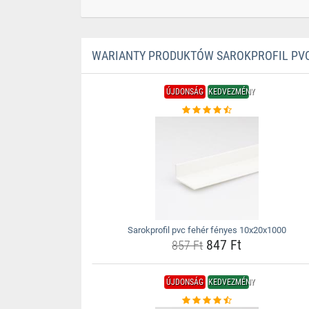
WARIANTY PRODUKTÓW SAROKPROFIL PVC
ÚJDONSÁG
KEDVEZMÉNY
Sarokprofil pvc fehér fényes 10x20x1000
847 Ft
857 Ft
ÚJDONSÁG
KEDVEZMÉNY