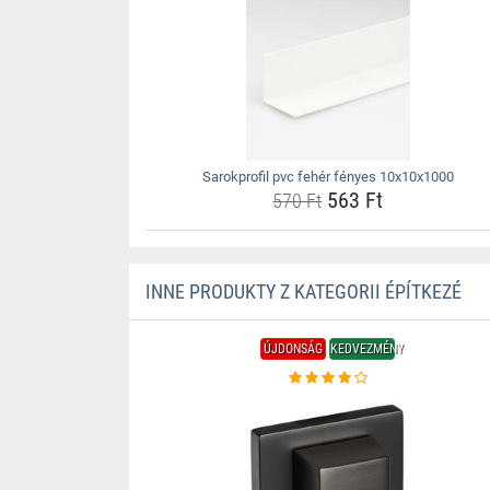
Sarokprofil pvc fehér fényes 10x10x1000
563 Ft
570 Ft
INNE PRODUKTY Z KATEGORII ÉPÍTKEZÉ
ÚJDONSÁG
KEDVEZMÉNY