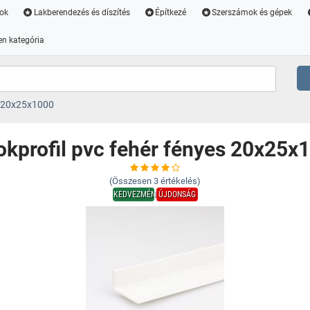
ok
Lakberendezés és díszítés
Építkezé
Szerszámok és gépek
n kategória
s 20x25x1000
okprofil pvc fehér fényes 20x25x
(Összesen
3
értékelés)
KEDVEZMÉNY
ÚJDONSÁG