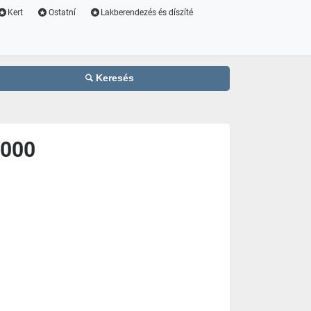
Kert
Ostatní
Lakberendezés és díszíté
Keresés
1000