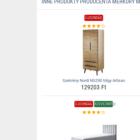
INNE PRODUKTY PRODUCENTA MERKURY 
ÚJDONSÁG
Szekrény Nordi NSZ80 tölgy Artisan
129203 Ft
ÚJDONSÁG
KEDVEZMÉNY