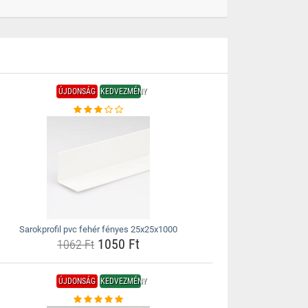
ÚJDONSÁG
KEDVEZMÉNY
Sarokprofil pvc fehér fényes 25x25x1000
1050 Ft
1062 Ft
ÚJDONSÁG
KEDVEZMÉNY