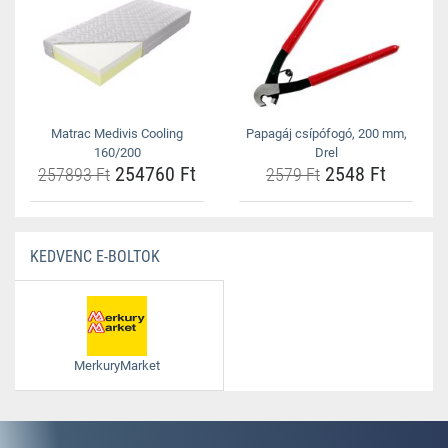
Matrac Medivis Cooling
Papagáj csípófogó, 200 mm,
160/200
Drel
254760 Ft
2548 Ft
257893 Ft
2579 Ft
KEDVENC E-BOLTOK
MerkuryMarket