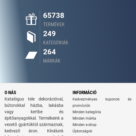
65738
TERMÉKEK
249
KATEGÓRIÁK
264
MÁRKÁK
O NÁS
INFORMÁCIÓ
Katalógus tele dekorációval,
Kedvezményes kuponok és
bútorokkal házba, lakásba
promóciók
vagy kertbe és
Minden kategória
építőanyagokkal. Termékeink a
Minden márka
vezető gyártóktól származnak,
Minden e-shop
kedvező áron. Kínálunk
Újdonságok