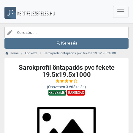
KERTIFELSZERELES.HU
Keresés
Home
Építkezé
Sarokprofil öntapadós pvc fekete 19.5x19.5x1000
Sarokprofil öntapadós pvc fekete
19.5x19.5x1000
(Összesen
3
értékelés)
KEDVEZMÉNY
ÚJDONSÁG