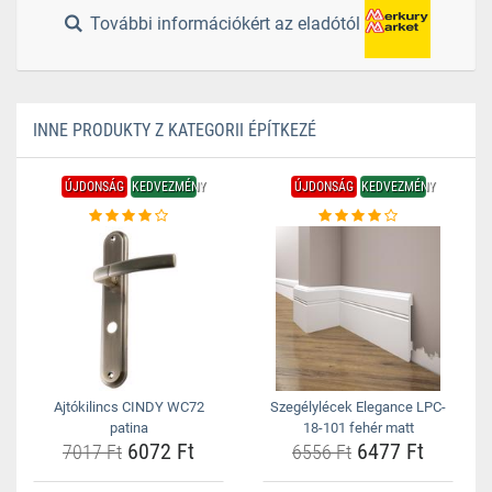
További információkért az eladótól
INNE PRODUKTY Z KATEGORII ÉPÍTKEZÉ
ÚJDONSÁG
KEDVEZMÉNY
ÚJDONSÁG
KEDVEZMÉNY
Ajtókilincs CINDY WC72
Szegélylécek Elegance LPC-
patina
18-101 fehér matt
6072 Ft
6477 Ft
7017 Ft
6556 Ft