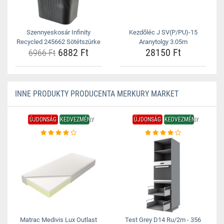
Szennyeskosár Infinity
Kezdõléc J SV(P/PU)-15
Recycled 245662 Sötétszürke
Aranytolgy 3.05m
6882 Ft
28150 Ft
6966 Ft
INNE PRODUKTY PRODUCENTA MERKURY MARKET
ÚJDONSÁG
KEDVEZMÉNY
ÚJDONSÁG
KEDVEZMÉNY
Matrac Medivis Lux Outlast
Test Grey D14 Ru/2m - 356