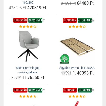
64480 Ft
160/200
81591 Ft
420819 Ft
425995 Ft
ÚJDONSÁG
KEDVEZMÉNY
ÚJDONSÁG
KEDVEZMÉNY
Szék Puro világos
Ágyrács Prima Flex 80/200
40098 Ft
szürke/fekete
40591 Ft
76550 Ft
89791 Ft
ÚJDONSÁG
KEDVEZMÉNY
ÚJDONSÁG
KEDVEZMÉNY