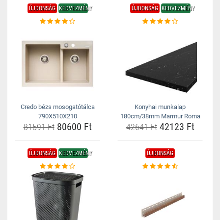
ÚJDONSÁG
KEDVEZMÉNY
ÚJDONSÁG
KEDVEZMÉNY
Credo bézs mosogatótálca
Konyhai munkalap
790X510X210
180cm/38mm Marmur Roma
80600 Ft
42123 Ft
81591 Ft
42641 Ft
ÚJDONSÁG
KEDVEZMÉNY
ÚJDONSÁG