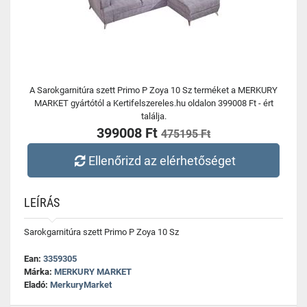
A Sarokgarnitúra szett Primo P Zoya 10 Sz terméket a MERKURY
MARKET gyártótól a Kertifelszereles.hu oldalon 399008 Ft - ért
találja.
399008 Ft
475195 Ft
Ellenőrizd az elérhetőséget
LEÍRÁS
Sarokgarnitúra szett Primo P Zoya 10 Sz
Ean:
3359305
Márka:
MERKURY MARKET
Eladó:
MerkuryMarket