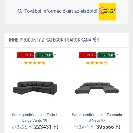
További információkért az eladótól
INNE PRODUKTY Z KATEGORII SAROKKANAPÉK
ÚJDONSÁG
KEDVEZMÉNY
ÚJDONSÁG
KEDVEZMÉNY
Sarokgarnitúra szett Fado L
Sarokgarnitúra szett Toscania
balos Vardo 19
U Neve 97
223431 Ft
395566 Ft
272225 Ft
453971 Ft