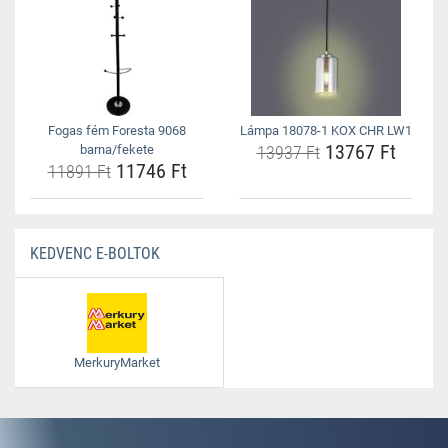
Fogas fém Foresta 9068
Lámpa 18078-1 KOX CHR LW1
13767 Ft
barna/fekete
13937 Ft
11746 Ft
11891 Ft
KEDVENC E-BOLTOK
MerkuryMarket