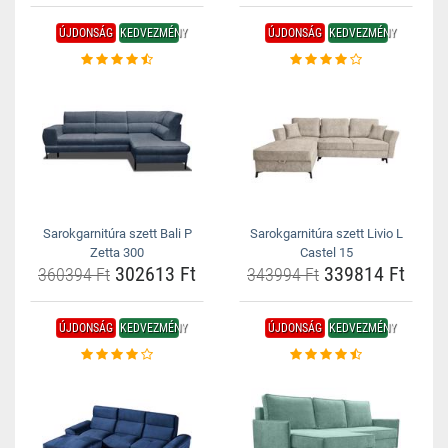
ÚJDONSÁG
KEDVEZMÉNY
ÚJDONSÁG
KEDVEZMÉNY
Sarokgarnitúra szett Bali P
Sarokgarnitúra szett Livio L
Zetta 300
Castel 15
302613 Ft
339814 Ft
360394 Ft
343994 Ft
ÚJDONSÁG
KEDVEZMÉNY
ÚJDONSÁG
KEDVEZMÉNY