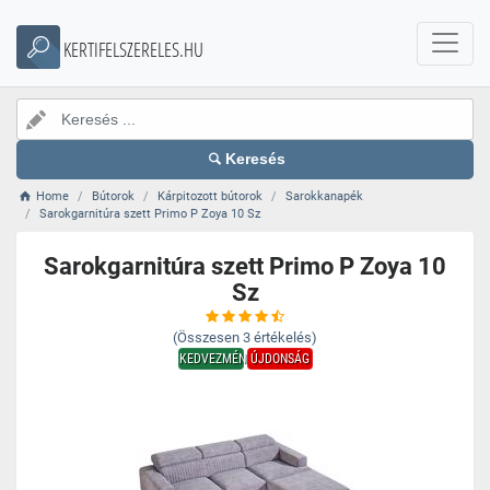
KERTIFELSZERELES.HU
Keresés
Home
Bútorok
Kárpitozott bútorok
Sarokkanapék
Sarokgarnitúra szett Primo P Zoya 10 Sz
Sarokgarnitúra szett Primo P Zoya 10
Sz
(Összesen
3
értékelés)
KEDVEZMÉNY
ÚJDONSÁG