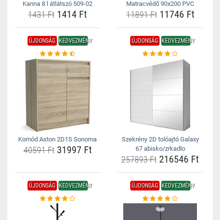
Kanna 8 l átlátszó 509-02
Matracvédő 90x200 PVC
1414 Ft
11746 Ft
1431 Ft
11891 Ft
ÚJDONSÁG
KEDVEZMÉNY
ÚJDONSÁG
KEDVEZMÉNY
Komód Aston 2D1S Sonoma
Szekrény 2D tolóajtó Galaxy
31997 Ft
40591 Ft
67 abisko/zrkadlo
216546 Ft
257893 Ft
ÚJDONSÁG
KEDVEZMÉNY
ÚJDONSÁG
KEDVEZMÉNY