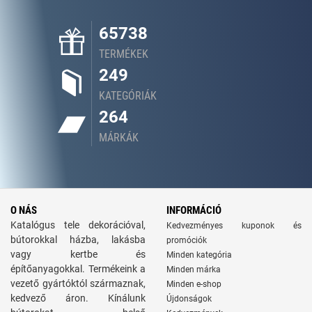
65738
TERMÉKEK
249
KATEGÓRIÁK
264
MÁRKÁK
O NÁS
INFORMÁCIÓ
Katalógus tele dekorációval,
Kedvezményes kuponok és
bútorokkal házba, lakásba
promóciók
vagy kertbe és
Minden kategória
építőanyagokkal. Termékeink a
Minden márka
vezető gyártóktól származnak,
Minden e-shop
kedvező áron. Kínálunk
Újdonságok