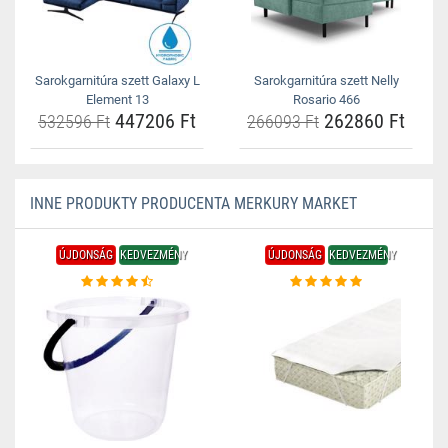
Sarokgarnitúra szett Galaxy L
Sarokgarnitúra szett Nelly
Element 13
Rosario 466
447206 Ft
262860 Ft
532596 Ft
266093 Ft
INNE PRODUKTY PRODUCENTA MERKURY MARKET
ÚJDONSÁG
KEDVEZMÉNY
ÚJDONSÁG
KEDVEZMÉNY