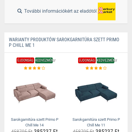
További információkért az eladótól
WARIANTY PRODUKTÓW SAROKGARNITÚRA SZETT PRIMO
P CHILL ME 1
ÚJDONSÁG
KEDVEZMÉNY
ÚJDONSÁG
KEDVEZMÉNY
Sarokgarnitúra szett Primo P
Sarokgarnitúra szett Primo P
Chill Me 14
Chill Me 11
385237 Ft
385237 Ft
458795 Ft
458795 Ft