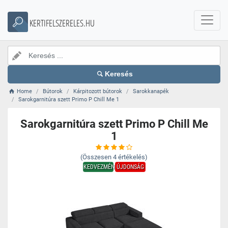
KERTIFELSZERELES.HU
Keresés
Home
Bútorok
Kárpitozott bútorok
Sarokkanapék
Sarokgarnitúra szett Primo P Chill Me 1
Sarokgarnitúra szett Primo P Chill Me
1
(Összesen
4
értékelés)
KEDVEZMÉNY
ÚJDONSÁG