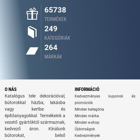
65738
TERMÉKEK
249
KATEGÓRIÁK
264
MÁRKÁK
O NÁS
INFORMÁCIÓ
Katalógus tele dekorációval,
Kedvezményes kuponok és
bútorokkal házba, lakásba
promóciók
vagy kertbe és
Minden kategória
építőanyagokkal. Termékeink a
Minden márka
vezető gyártóktól származnak,
Minden e-shop
kedvező áron. Kínálunk
Újdonságok
bútorokat, belső
Kedvezmények