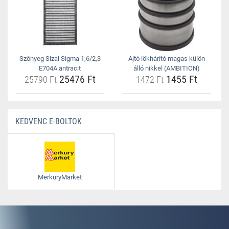
Szőnyeg Sizal Sigma 1,6/2,3
Ajtó lökhárító magas külön
E704A antracit
álló nikkel (AMBITION)
25476 Ft
1455 Ft
25790 Ft
1472 Ft
KEDVENC E-BOLTOK
MerkuryMarket