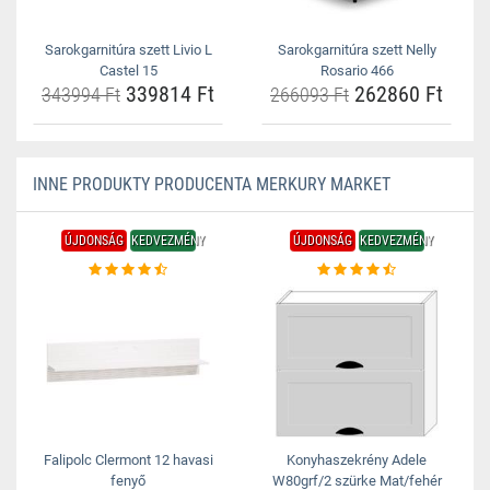
Sarokgarnitúra szett Livio L
Sarokgarnitúra szett Nelly
Castel 15
Rosario 466
339814 Ft
262860 Ft
343994 Ft
266093 Ft
INNE PRODUKTY PRODUCENTA MERKURY MARKET
ÚJDONSÁG
KEDVEZMÉNY
ÚJDONSÁG
KEDVEZMÉNY
Falipolc Clermont 12 havasi
Konyhaszekrény Adele
fenyő
W80grf/2 szürke Mat/fehér