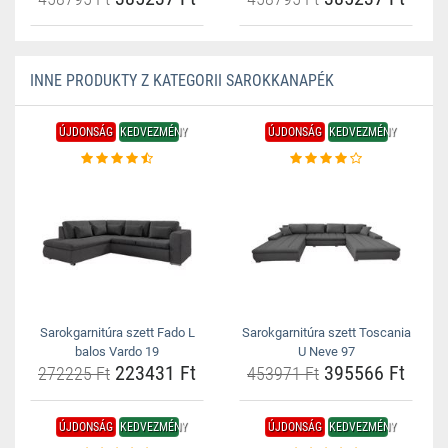
INNE PRODUKTY Z KATEGORII SAROKKANAPÉK
ÚJDONSÁG
KEDVEZMÉNY
ÚJDONSÁG
KEDVEZMÉNY
Sarokgarnitúra szett Fado L
Sarokgarnitúra szett Toscania
balos Vardo 19
U Neve 97
223431 Ft
395566 Ft
272225 Ft
453971 Ft
ÚJDONSÁG
KEDVEZMÉNY
ÚJDONSÁG
KEDVEZMÉNY