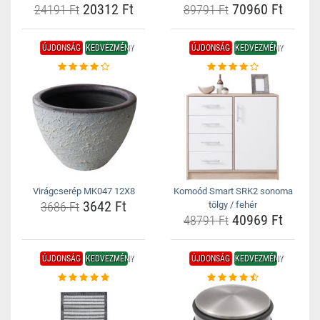
20312 Ft
70960 Ft
24191 Ft
89791 Ft
ÚJDONSÁG
KEDVEZMÉNY
ÚJDONSÁG
KEDVEZMÉNY
Virágcserép MK047 12X8
Komoód Smart SRK2 sonoma
3642 Ft
3686 Ft
tölgy / fehér
40969 Ft
48791 Ft
ÚJDONSÁG
KEDVEZMÉNY
ÚJDONSÁG
KEDVEZMÉNY