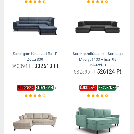
Sarokgarnitúra szett Bali P
Sarokgarnitúra szett Santiago
Zetta 300
Madryt 1100 + Inari 96
302613 Ft
360394 Ft
univerzális
526124 Ft
532596 Ft
ÚJDONSÁG
KEDVEZMÉNY
ÚJDONSÁG
KEDVEZMÉNY