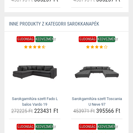
INNE PRODUKTY Z KATEGORII SAROKKANAPÉK
ÚJDONSÁG
KEDVEZMÉNY
ÚJDONSÁG
KEDVEZMÉNY
Sarokgarnitúra szett Fado L
Sarokgarnitúra szett Toscania
balos Vardo 19
U Neve 97
223431 Ft
395566 Ft
272225 Ft
453971 Ft
ÚJDONSÁG
KEDVEZMÉNY
ÚJDONSÁG
KEDVEZMÉNY