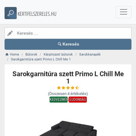
KERTIFELSZERELES.HU
Keresés
Home
Bútorok
Kárpitozott bútorok
Sarokkanapék
Sarokgarnitúra szett Primo L Chill Me 1
Sarokgarnitúra szett Primo L Chill Me
1
(Összesen
4
értékelés)
KEDVEZMÉNY
ÚJDONSÁG