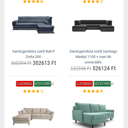
Sarokgarnitúra szett Bali P
Sarokgarnitúra szett Santiago
Zetta 300
Madryt 1100 + Inari 96
302613 Ft
360394 Ft
univerzális
526124 Ft
532596 Ft
ÚJDONSÁG
KEDVEZMÉNY
ÚJDONSÁG
KEDVEZMÉNY