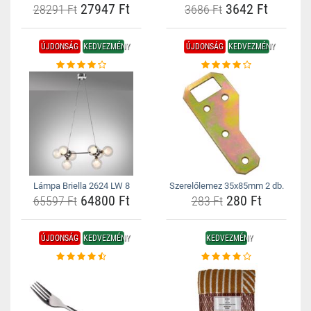
27947 Ft
3642 Ft
28291 Ft
3686 Ft
ÚJDONSÁG
KEDVEZMÉNY
ÚJDONSÁG
KEDVEZMÉNY
Lámpa Briella 2624 LW 8
Szerelőlemez 35x85mm 2 db.
64800 Ft
280 Ft
65597 Ft
283 Ft
ÚJDONSÁG
KEDVEZMÉNY
KEDVEZMÉNY