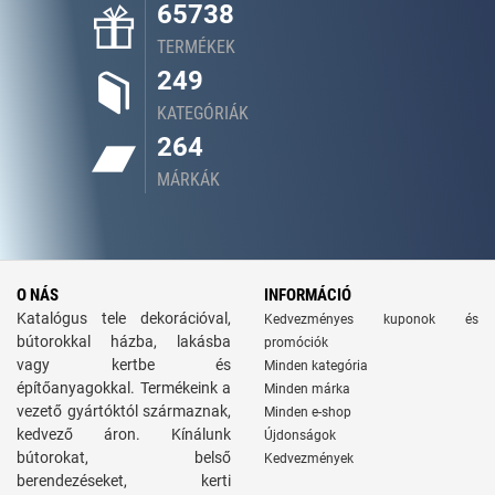
65738
TERMÉKEK
249
KATEGÓRIÁK
264
MÁRKÁK
O NÁS
INFORMÁCIÓ
Katalógus tele dekorációval,
Kedvezményes kuponok és
bútorokkal házba, lakásba
promóciók
vagy kertbe és
Minden kategória
építőanyagokkal. Termékeink a
Minden márka
vezető gyártóktól származnak,
Minden e-shop
kedvező áron. Kínálunk
Újdonságok
bútorokat, belső
Kedvezmények
berendezéseket, kerti