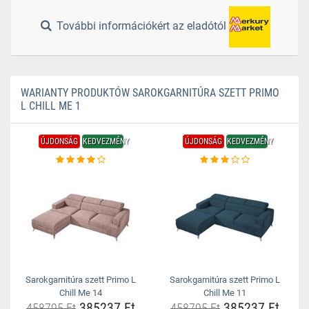
További információkért az eladótól
WARIANTY PRODUKTÓW SAROKGARNITÚRA SZETT PRIMO
L CHILL ME 1
ÚJDONSÁG
KEDVEZMÉNY
ÚJDONSÁG
KEDVEZMÉNY
Sarokgarnitúra szett Primo L
Sarokgarnitúra szett Primo L
Chill Me 14
Chill Me 11
385237 Ft
385237 Ft
458795 Ft
458795 Ft