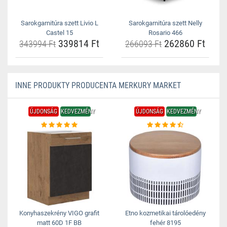
Sarokgarnitúra szett Livio L
Sarokgarnitúra szett Nelly
Castel 15
Rosario 466
339814 Ft
262860 Ft
343994 Ft
266093 Ft
INNE PRODUKTY PRODUCENTA MERKURY MARKET
ÚJDONSÁG
KEDVEZMÉNY
ÚJDONSÁG
KEDVEZMÉNY
Konyhaszekrény VIGO grafit
Etno kozmetikai tárolóedény
matt 60D 1F BB
fehér 8195