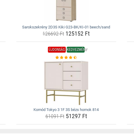
Sarokszekrény 2D3S Kiki G23-BK/KI-01 beech/sand
125152 Ft
126692 Ft
ÚJDONSÁG
KEDVEZMÉNY
Komód Tokyo 3 1F 3S bézs homok 814
51297 Ft
61091 Ft