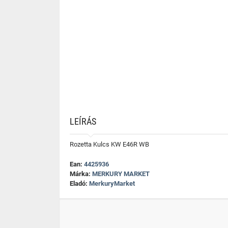
LEÍRÁS
Rozetta Kulcs KW E46R WB
Ean:
4425936
Márka:
MERKURY MARKET
Eladó:
MerkuryMarket