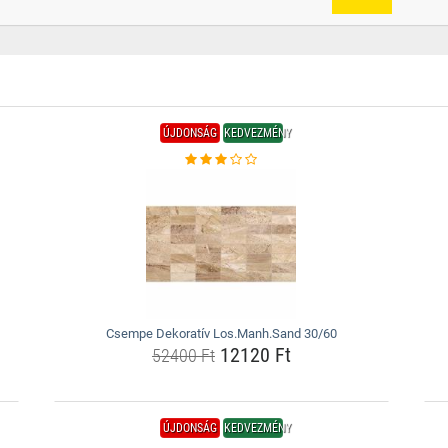
ÚJDONSÁG
KEDVEZMÉNY
Csempe Dekoratív Los.Manh.Sand 30/60
12120 Ft
52400 Ft
ÚJDONSÁG
KEDVEZMÉNY