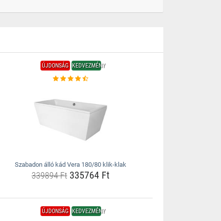
ÚJDONSÁG
KEDVEZMÉNY
Szabadon álló kád Vera 180/80 klik-klak
335764 Ft
339894 Ft
ÚJDONSÁG
KEDVEZMÉNY