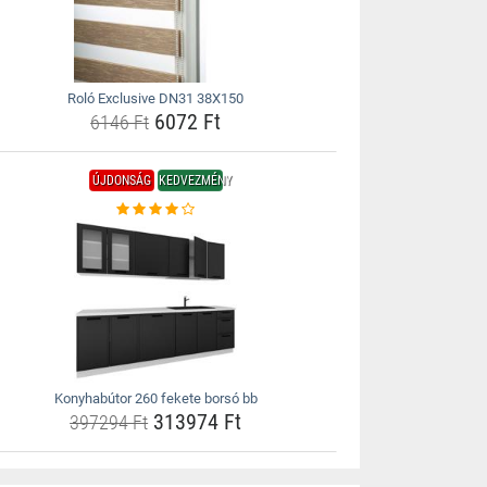
Roló Exclusive DN31 38X150
6072 Ft
6146 Ft
ÚJDONSÁG
KEDVEZMÉNY
Konyhabútor 260 fekete borsó bb
313974 Ft
397294 Ft