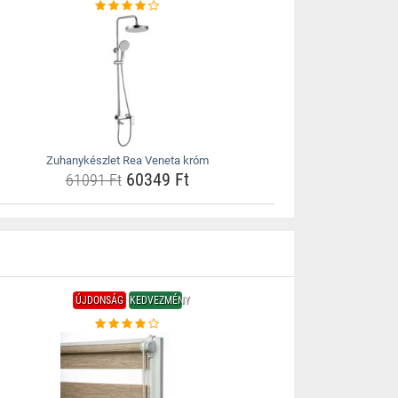
Zuhanykészlet Rea Veneta króm
60349 Ft
61091 Ft
ÚJDONSÁG
KEDVEZMÉNY