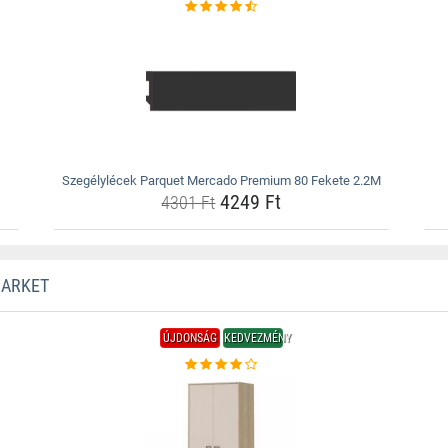
Szegélylécek Parquet Mercado Premium 80 Fekete 2.2M
4249 Ft
4301 Ft
MARKET
ÚJDONSÁG
KEDVEZMÉNY