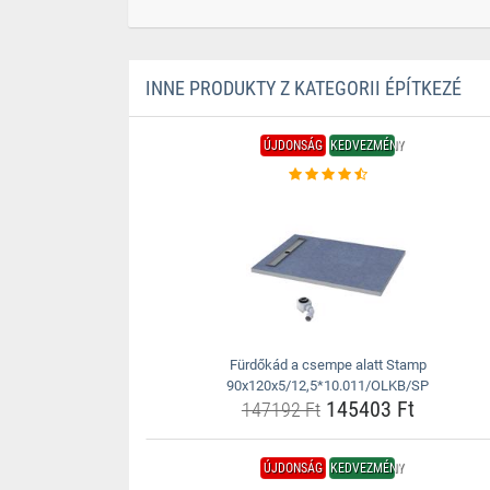
INNE PRODUKTY Z KATEGORII ÉPÍTKEZÉ
ÚJDONSÁG
KEDVEZMÉNY
Fürdőkád a csempe alatt Stamp
90x120x5/12,5*10.011/OLKB/SP
145403 Ft
147192 Ft
ÚJDONSÁG
KEDVEZMÉNY