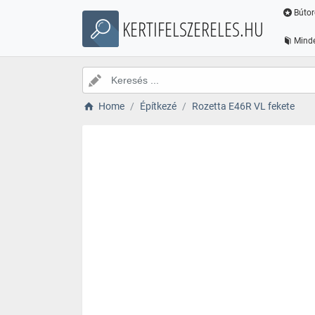
Bútor
KERTIFELSZERELES.HU
Minde
Home
Építkezé
Rozetta E46R VL fekete