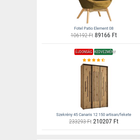
Fotel Patio Element 08
89166 Ft
106192 Ft
ÚJDONSÁG
KEDVEZMÉNY
Szekrény 45 Canaris 12 150 artisan/fekete
210207 Ft
233293 Ft