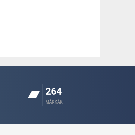
264
MÁRKÁK