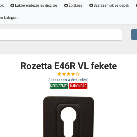
ok
Lakberendezés és díszítés
Építkezé
Szerszámok és gépek
n kategória
Rozetta E46R VL fekete
(Összesen
4
értékelés)
KEDVEZMÉNY
ÚJDONSÁG