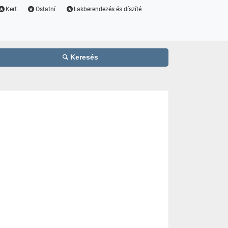
Kert
Ostatní
Lakberendezés és díszíté
Keresés