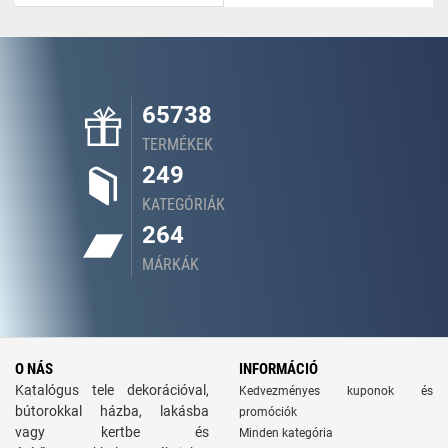
65738
TERMÉKEK
249
KATEGÓRIÁK
264
MÁRKÁK
O NÁS
INFORMÁCIÓ
Katalógus tele dekorációval,
Kedvezményes kuponok és
bútorokkal házba, lakásba
promóciók
vagy kertbe és
Minden kategória