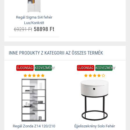
Regál Sigma Si4 fehér
Lux/Konkrét
58898 Ft
69291 Ft
INNE PRODUKTY Z KATEGORII AZ ÖSSZES TERMÉK
ÚJDONSÁG
KEDVEZMÉNY
ÚJDONSÁG
KEDVEZMÉNY
Regál Zonda Z14 120/210
Éjjeliszekrény Solo Fehér