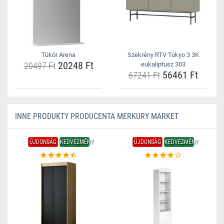
Tükör Arena
Szekrény RTV Tokyo 3 3K
20248 Ft
20497 Ft
eukaliptusz 303
56461 Ft
67241 Ft
INNE PRODUKTY PRODUCENTA MERKURY MARKET
ÚJDONSÁG
KEDVEZMÉNY
ÚJDONSÁG
KEDVEZMÉNY