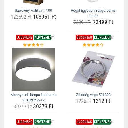
Szekrény Halifax T 100
Regál Egyetlen Babydreams
108951 Ft
122592 Ft
Fehér
72499 Ft
73391 Ft
ÚJDONSÁG
KEDVEZMÉNY
ÚJDONSÁG
KEDVEZMÉNY
Mennyezeti lámpa Nebraska
Zöldség vágó 521893
1212 Ft
35 GREY A-12
1226 Ft
30373 Ft
30747 Ft
ÚJDONSÁG
KEDVEZMÉNY
ÚJDONSÁG
KEDVEZMÉNY