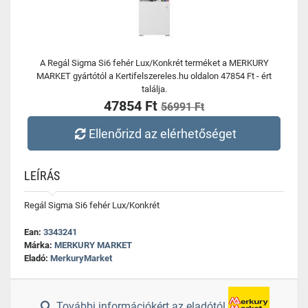
A Regál Sigma Si6 fehér Lux/Konkrét terméket a MERKURY
MARKET gyártótól a Kertifelszereles.hu oldalon 47854 Ft - ért
találja.
47854 Ft
56991 Ft
Ellenőrizd az elérhetőséget
LEÍRÁS
Regál Sigma Si6 fehér Lux/Konkrét
Ean:
3343241
Márka:
MERKURY MARKET
Eladó:
MerkuryMarket
További információkért az eladótól