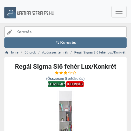
KERTIFELSZERELES.HU
Keresés
Home
Bútorok
Az összes termék
Regál Sigma Si6 fehér Lux/Konkrét
Regál Sigma Si6 fehér Lux/Konkrét
(Összesen
5
értékelés)
KEDVEZMÉNY
ÚJDONSÁG