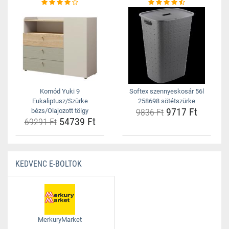
Komód Yuki 9
Softex szennyeskosár 56l
Eukaliptusz/Szürke
258698 sötétszürke
9717 Ft
bézs/Olajozott tölgy
9836 Ft
54739 Ft
69291 Ft
KEDVENC E-BOLTOK
MerkuryMarket