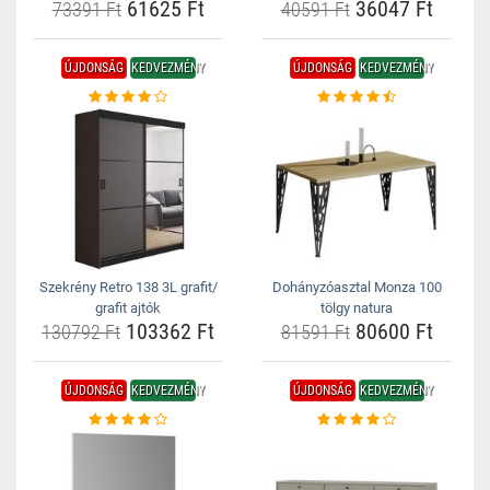
61625 Ft
36047 Ft
73391 Ft
40591 Ft
ÚJDONSÁG
KEDVEZMÉNY
ÚJDONSÁG
KEDVEZMÉNY
Szekrény Retro 138 3L grafit/
Dohányzóasztal Monza 100
grafit ajtók
tölgy natura
103362 Ft
80600 Ft
130792 Ft
81591 Ft
ÚJDONSÁG
KEDVEZMÉNY
ÚJDONSÁG
KEDVEZMÉNY