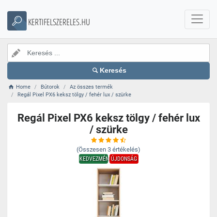
KERTIFELSZERELES.HU
Keresés
Home
Bútorok
Az összes termék
Regál Pixel PX6 keksz tölgy / fehér lux / szürke
Regál Pixel PX6 keksz tölgy / fehér lux
/ szürke
(Összesen
3
értékelés)
KEDVEZMÉNY
ÚJDONSÁG