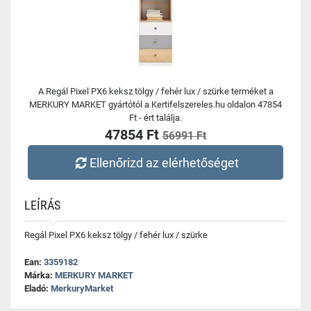
A Regál Pixel PX6 keksz tölgy / fehér lux / szürke terméket a
MERKURY MARKET gyártótól a Kertifelszereles.hu oldalon 47854
Ft - ért találja.
47854 Ft
56991 Ft
Ellenőrizd az elérhetőséget
LEÍRÁS
Regál Pixel PX6 keksz tölgy / fehér lux / szürke
Ean:
3359182
Márka:
MERKURY MARKET
Eladó:
MerkuryMarket