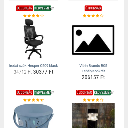
ÚJDONSÁG
KEDVEZMÉNY
ÚJDONSÁG
Irodai szék Hesper C509 black
Vitrin Brando B05
30377 Ft
34712 Ft
Fehér/Konkrét
206157 Ft
ÚJDONSÁG
KEDVEZMÉNY
ÚJDONSÁG
KEDVEZMÉNY