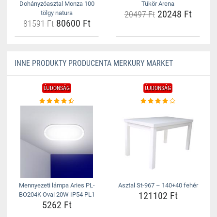
Dohányzóasztal Monza 100
Tükör Arena
20248 Ft
tölgy natura
20497 Ft
80600 Ft
81591 Ft
INNE PRODUKTY PRODUCENTA MERKURY MARKET
ÚJDONSÁG
ÚJDONSÁG
Mennyezeti lámpa Aries PL-
Asztal St-967 – 140+40 fehér
121102 Ft
BO204K Oval 20W IP54 PL1
5262 Ft