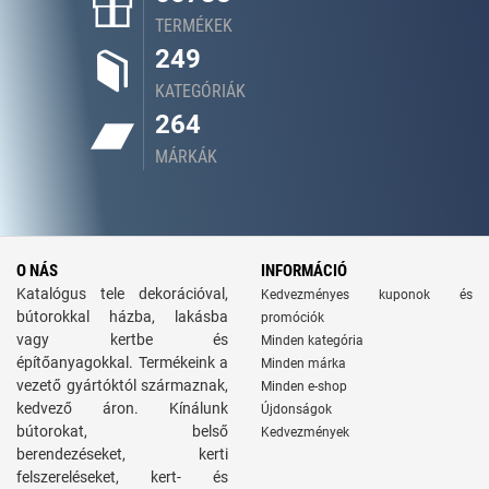
TERMÉKEK
249
KATEGÓRIÁK
264
MÁRKÁK
O NÁS
INFORMÁCIÓ
Katalógus tele dekorációval,
Kedvezményes kuponok és
bútorokkal házba, lakásba
promóciók
vagy kertbe és
Minden kategória
építőanyagokkal. Termékeink a
Minden márka
vezető gyártóktól származnak,
Minden e-shop
kedvező áron. Kínálunk
Újdonságok
bútorokat, belső
Kedvezmények
berendezéseket, kerti
felszereléseket, kert- és