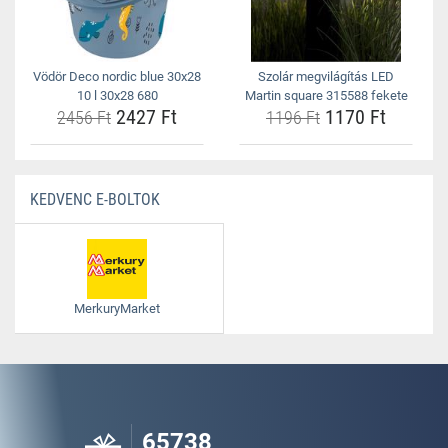
Vödör Deco nordic blue 30x28
Szolár megvilágítás LED
10 l 30x28 680
Martin square 315588 fekete
2427 Ft
1170 Ft
2456 Ft
1196 Ft
KEDVENC E-BOLTOK
MerkuryMarket
65738