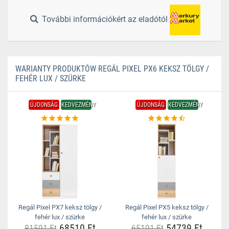
További információkért az eladótól
WARIANTY PRODUKTÓW REGÁL PIXEL PX6 KEKSZ TÖLGY /
FEHÉR LUX / SZÜRKE
ÚJDONSÁG
KEDVEZMÉNY
ÚJDONSÁG
KEDVEZMÉNY
Regál Pixel PX7 keksz tölgy /
Regál Pixel PX5 keksz tölgy /
fehér lux / szürke
fehér lux / szürke
68510 Ft
54739 Ft
81591 Ft
65191 Ft