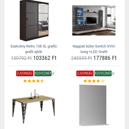
Szekrény Retro 138 3L grafit/
Nappali bútor Switch XVIII
grafit ajtók
üveg +LED Grafit
103362 Ft
177886 Ft
130792 Ft
245593 Ft
ÚJDONSÁG
KEDVEZMÉNY
ÚJDONSÁG
KEDVEZMÉNY