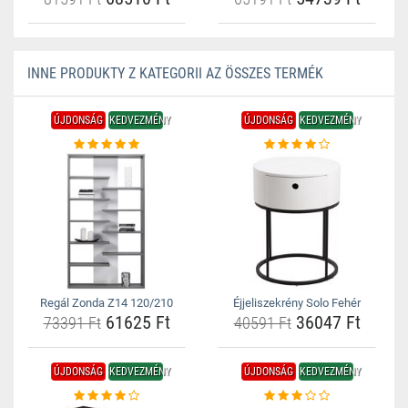
INNE PRODUKTY Z KATEGORII AZ ÖSSZES TERMÉK
ÚJDONSÁG
KEDVEZMÉNY
ÚJDONSÁG
KEDVEZMÉNY
Regál Zonda Z14 120/210
Éjjeliszekrény Solo Fehér
61625 Ft
36047 Ft
73391 Ft
40591 Ft
ÚJDONSÁG
KEDVEZMÉNY
ÚJDONSÁG
KEDVEZMÉNY