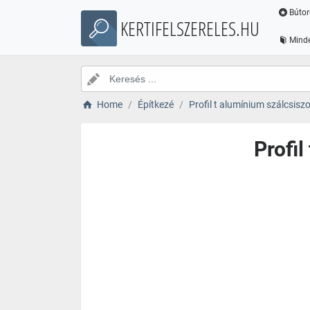
Bútor
KERTIFELSZERELES.HU
Minde
Home
Építkezé
Profil t alumínium szálcsisz
Profil