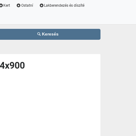
Kert
Ostatní
Lakberendezés és díszíté
Keresés
x14x900