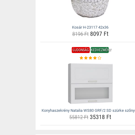
Kosár H-23117 42x36
8097 Ft
8196 Ft
ÚJDONSÁG
KEDVEZMÉNY
Konyhaszekrény Natalia WS80 GRF/2 SD szürke szőn
35318 Ft
55812 Ft