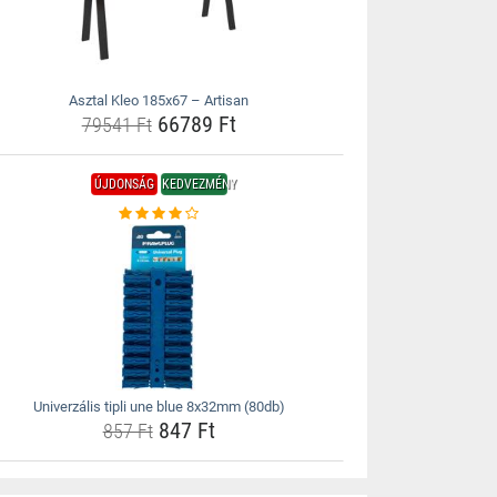
Asztal Kleo 185x67 – Artisan
66789 Ft
79541 Ft
ÚJDONSÁG
KEDVEZMÉNY
Univerzális tipli une blue 8x32mm (80db)
847 Ft
857 Ft