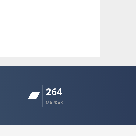
264
MÁRKÁK