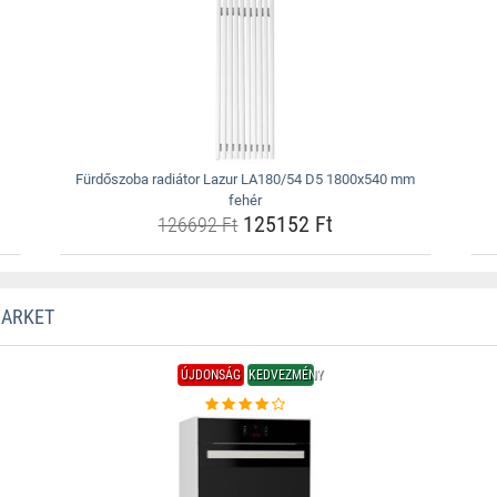
Fürdőszoba radiátor Lazur LA180/54 D5 1800x540 mm
fehér
125152 Ft
126692 Ft
MARKET
ÚJDONSÁG
KEDVEZMÉNY