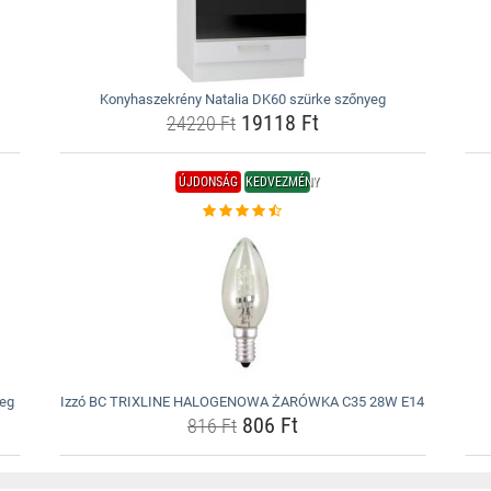
Konyhaszekrény Natalia DK60 szürke szőnyeg
19118 Ft
24220 Ft
ÚJDONSÁG
KEDVEZMÉNY
yeg
Izzó BC TRIXLINE HALOGENOWA ŻARÓWKA C35 28W E14
806 Ft
816 Ft