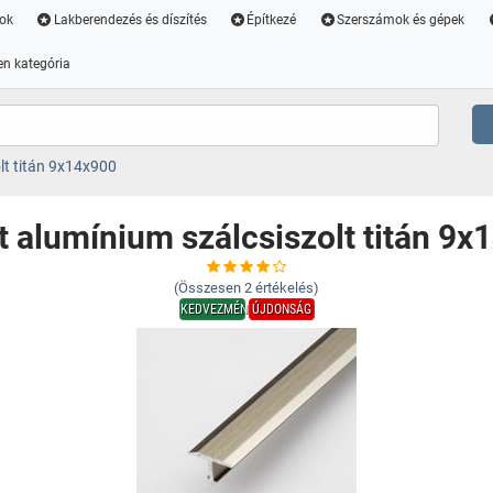
ok
Lakberendezés és díszítés
Építkezé
Szerszámok és gépek
n kategória
olt titán 9x14x900
 t alumínium szálcsiszolt titán 9
(Összesen
2
értékelés)
KEDVEZMÉNY
ÚJDONSÁG