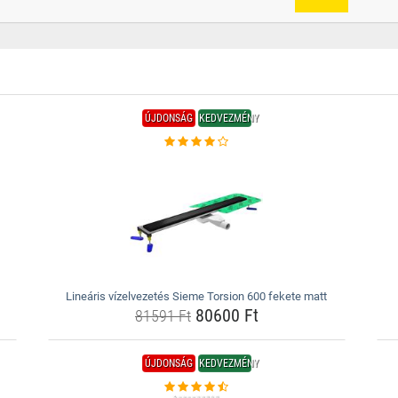
ÚJDONSÁG
KEDVEZMÉNY
Lineáris vízelvezetés Sieme Torsion 600 fekete matt
80600 Ft
81591 Ft
ÚJDONSÁG
KEDVEZMÉNY