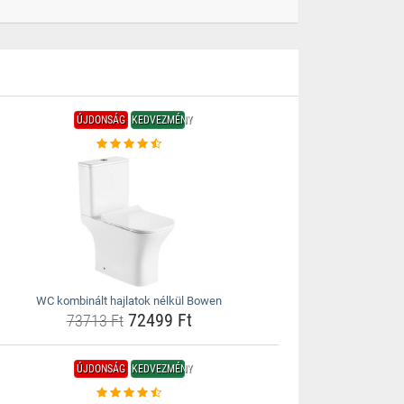
ÚJDONSÁG
KEDVEZMÉNY
WC kombinált hajlatok nélkül Bowen
72499 Ft
73713 Ft
ÚJDONSÁG
KEDVEZMÉNY