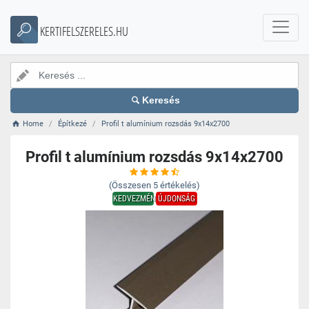
KERTIFELSZERELES.HU
Keresés
Home
Építkezé
Profil t alumínium rozsdás 9x14x2700
Profil t alumínium rozsdás 9x14x2700
(Összesen
5
értékelés)
KEDVEZMÉNY
ÚJDONSÁG