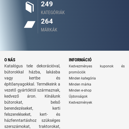
249
KATEGÓRIÁK
264
MÁRKÁK
O NÁS
INFORMÁCIÓ
Katalógus tele dekorációval,
Kedvezményes kuponok és
bútorokkal házba, lakásba
promóciók
vagy kertbe és
Minden kategória
építőanyagokkal. Termékeink a
Minden márka
vezető gyártóktól származnak,
Minden e-shop
kedvező áron. Kínálunk
Újdonságok
bútorokat, belső
Kedvezmények
berendezéseket, kerti
felszereléseket, kert- és
házfenntartáshoz szükséges
szerszámokat, traktorokat,