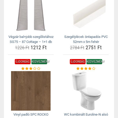
Végzár bal+jobb szegőlistához
Szegélylécek öntapadós PVC
SG75 – 87 Cottage – 1+1 db
52mm x 5m fehér
1212 Ft
2751 Ft
1226 Ft
2784 Ft
ÚJDONSÁG
KEDVEZMÉNY
ÚJDONSÁG
KEDVEZMÉNY
Vinyl padló SPC ROCKO
WC kombinált Euroline-N alsó