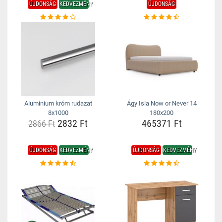
ÚJDONSÁG
KEDVEZMÉNY
ÚJDONSÁG
Alumínium króm rudazat
Ágy Isla Now or Never 14
8x1000
180x200
2832 Ft
465371 Ft
2866 Ft
ÚJDONSÁG
KEDVEZMÉNY
ÚJDONSÁG
KEDVEZMÉNY