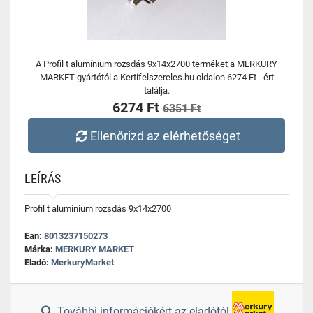
A Profil t alumínium rozsdás 9x14x2700 terméket a MERKURY
MARKET gyártótól a Kertifelszereles.hu oldalon 6274 Ft - ért
találja.
6274 Ft
6351 Ft
Ellenőrizd az elérhetőséget
LEÍRÁS
Profil t alumínium rozsdás 9x14x2700
Ean:
8013237150273
Márka:
MERKURY MARKET
Eladó:
MerkuryMarket
További információkért az eladótól