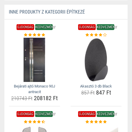
INNE PRODUKTY Z KATEGORII ÉPÍTKEZÉ
ÚJDONSÁG
KEDVEZMÉNY
ÚJDONSÁG
KEDVEZMÉNY
Bejárati ajtó Monaco 90J
Akasztó 3 db Black
847 Ft
antracit
857 Ft
208182 Ft
210743 Ft
ÚJDONSÁG
KEDVEZMÉNY
ÚJDONSÁG
KEDVEZMÉNY