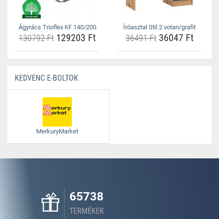
Ágyrács Trioflex KF 140/200
Íróasztal Stil 2 votan/grafit
129203 Ft
36047 Ft
130792 Ft
36491 Ft
KEDVENC E-BOLTOK
MerkuryMarket
65738
TERMÉKEK