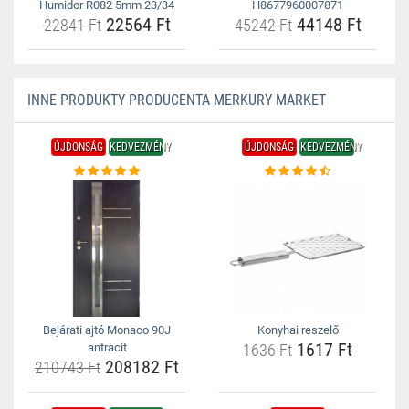
Humidor R082 5mm 23/34
H8677960007871
22564 Ft
44148 Ft
22841 Ft
45242 Ft
INNE PRODUKTY PRODUCENTA MERKURY MARKET
ÚJDONSÁG
KEDVEZMÉNY
ÚJDONSÁG
KEDVEZMÉNY
Bejárati ajtó Monaco 90J
Konyhai reszelő
1617 Ft
antracit
1636 Ft
208182 Ft
210743 Ft