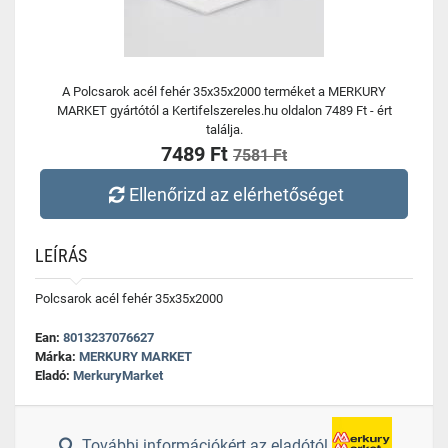
A Polcsarok acél fehér 35x35x2000 terméket a MERKURY
MARKET gyártótól a Kertifelszereles.hu oldalon 7489 Ft - ért
találja.
7489 Ft
7581 Ft
Ellenőrizd az elérhetőséget
LEÍRÁS
Polcsarok acél fehér 35x35x2000
Ean:
8013237076627
Márka:
MERKURY MARKET
Eladó:
MerkuryMarket
További információkért az eladótól