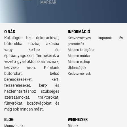
MÁRKÁK
O NÁS
INFORMÁCIÓ
Katalógus tele dekorációval,
Kedvezményes kuponok és
bútorokkal házba, lakásba
promóciók
vagy kertbe és
Minden kategória
építőanyagokkal. Termékeink a
Minden márka
vezető gyártóktól származnak,
Minden e-shop
kedvező áron. Kínálunk
Újdonságok
bútorokat, belső
Kedvezmények
berendezéseket, kerti
felszereléseket, kert- és
házfenntartáshoz szükséges
szerszámokat, traktorokat,
fűnyírókat, bozótvágókat és
még sok minden mást.
BLOG
WEBHELYEK
Magazinunk
Rólunk