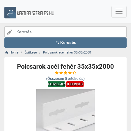
KERTIFELSZERELES.HU
Keresés
Home
Építkezé
Polcsarok acél fehér 35x35x2000
Polcsarok acél fehér 35x35x2000
(Összesen
5
értékelés)
KEDVEZMÉNY
ÚJDONSÁG