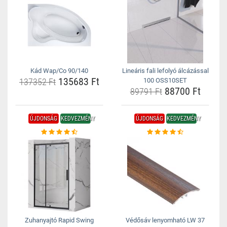
Kád Wap/Co 90/140
Lineáris fali lefolyó álcázással
135683 Ft
137352 Ft
100 OSS10SET
88700 Ft
89791 Ft
ÚJDONSÁG
KEDVEZMÉNY
ÚJDONSÁG
KEDVEZMÉNY
Zuhanyajtó Rapid Swing
Védősáv lenyomható LW 37