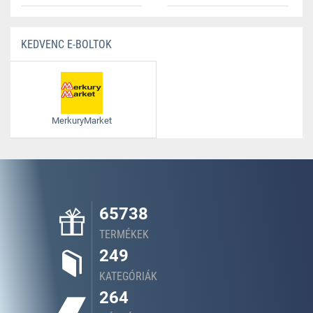
KEDVENC E-BOLTOK
MerkuryMarket
65738
TERMÉKEK
249
KATEGÓRIÁK
264