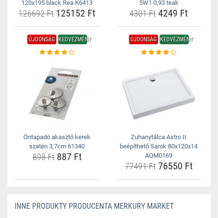
120x195 black Rea K6413
5W1 0,93 teak
125152 Ft
4249 Ft
126692 Ft
4301 Ft
ÚJDONSÁG
KEDVEZMÉNY
ÚJDONSÁG
KEDVEZMÉNY
Öntapadó akasztó kerek
Zuhanytálca Astro II
szatén 3,7cm 61340
beépíthető Sarok 80x120x14
887 Ft
898 Ft
AQM0169
76550 Ft
77491 Ft
INNE PRODUKTY PRODUCENTA MERKURY MARKET