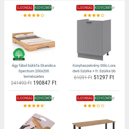
ÚJDONSÁG
KEDVEZMÉNY
ÚJDONSÁG
KEDVEZMÉNY
Ágy fábol bükkfa Skandica
Konyhaszekrény Stilo Lora
Spectrum 200x200
dw6 Szürke + fr. Szürke bb
51297 Ft
természetes
61091 Ft
190847 Ft
241493 Ft
ÚJDONSÁG
KEDVEZMÉNY
ÚJDONSÁG
KEDVEZMÉNY