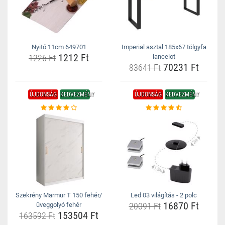
Nyitó 11cm 649701
Imperial asztal 185x67 tölgyfa
1212 Ft
1226 Ft
lancelot
70231 Ft
83641 Ft
ÚJDONSÁG
KEDVEZMÉNY
ÚJDONSÁG
KEDVEZMÉNY
Szekrény Marmur T 150 fehér/
Led 03 világítás - 2 polc
16870 Ft
üveggolyó fehér
20091 Ft
153504 Ft
163592 Ft