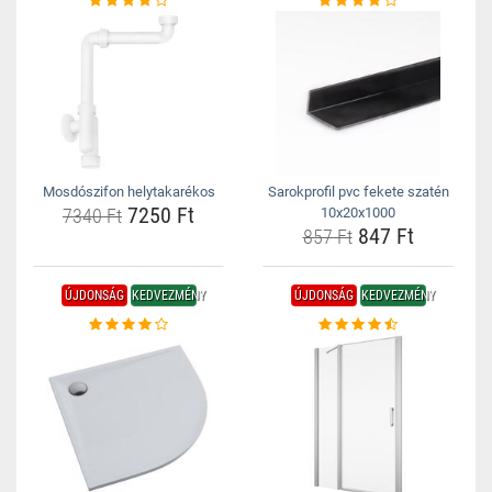
Mosdószifon helytakarékos
Sarokprofil pvc fekete szatén
7250 Ft
7340 Ft
10x20x1000
847 Ft
857 Ft
ÚJDONSÁG
KEDVEZMÉNY
ÚJDONSÁG
KEDVEZMÉNY