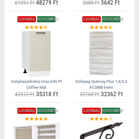
48279 Ft
3642 Ft
61091 Ft
3686 Ft
ÚJDONSÁG
KEDVEZMÉNY
ÚJDONSÁG
KEDVEZMÉNY
Konyhaszekrény Irma D45 Pl
Szőnyeg Quincey Plus 1,6/2,3
Coffee Mat
A1288B krém
35318 Ft
32362 Ft
42512 Ft
32760 Ft
ÚJDONSÁG
KEDVEZMÉNY
ÚJDONSÁG
KEDVEZMÉNY