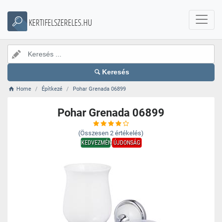
KERTIFELSZERELES.HU
Keresés
Home
Építkezé
Pohar Grenada 06899
Pohar Grenada 06899
(Összesen
2
értékelés)
KEDVEZMÉNY
ÚJDONSÁG