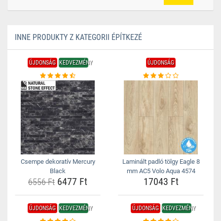
INNE PRODUKTY Z KATEGORII ÉPÍTKEZÉ
ÚJDONSÁG
KEDVEZMÉNY
ÚJDONSÁG
Csempe dekoratív Mercury
Laminált padló tölgy Eagle 8
Black
mm AC5 Volo Aqua 4574
6477 Ft
17043 Ft
6556 Ft
ÚJDONSÁG
KEDVEZMÉNY
ÚJDONSÁG
KEDVEZMÉNY