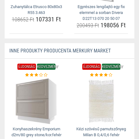
Zuhanytálca Etrusco 80x80x3
Egyrészes lengőajtó egy fix
R55 3.463
elemmel a sorban Divera
107331 Ft
108652 Ft
D22T13 070 20 50 07
198056 Ft
200493 Ft
INNE PRODUKTY PRODUCENTA MERKURY MARKET
ÚJDONSÁG
KEDVEZMÉNY
ÚJDONSÁG
KEDVEZMÉNY
Konyhaszekrény Emporium
Kézi szövésű pamutszőnyeg
d2m/80 grey stone/kor.fehér
Milan B 0,4/0,6 fehér