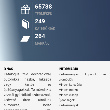
65738
TERMÉKEK
249
KATEGÓRIÁK
264
MÁRKÁK
O NÁS
INFORMÁCIÓ
Katalógus tele dekorációval,
Kedvezményes kuponok és
bútorokkal házba, lakásba
promóciók
vagy kertbe és
Minden kategória
építőanyagokkal. Termékeink a
Minden márka
vezető gyártóktól származnak,
Minden e-shop
kedvező áron. Kínálunk
Újdonságok
bútorokat, belső
Kedvezmények