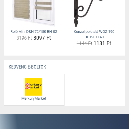
Roló Mini D&N 72/150 BH-02
Konzol polc alá WOZ 190
8097 Ft
8196 Ft
HC190X140
1131 Ft
1144 Ft
KEDVENC E-BOLTOK
MerkuryMarket