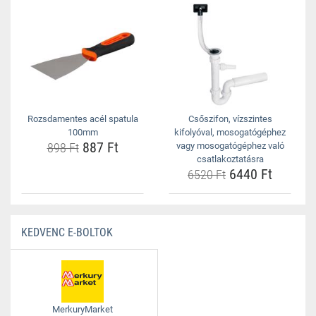
Rozsdamentes acél spatula
Csőszifon, vízszintes
100mm
kifolyóval, mosogatógéphez
887 Ft
898 Ft
vagy mosogatógéphez való
csatlakoztatásra
6440 Ft
6520 Ft
KEDVENC E-BOLTOK
MerkuryMarket