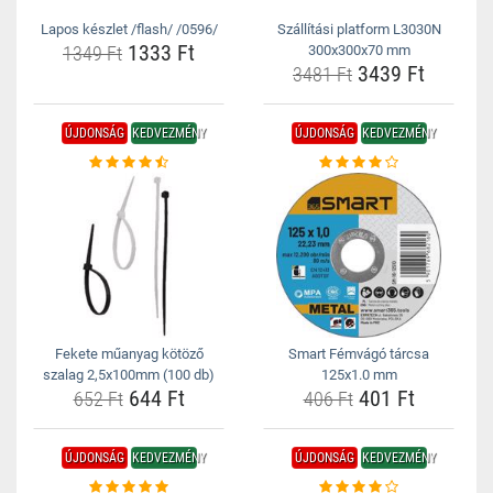
Lapos készlet /flash/ /0596/
Szállítási platform L3030N
1333 Ft
1349 Ft
300x300x70 mm
3439 Ft
3481 Ft
ÚJDONSÁG
KEDVEZMÉNY
ÚJDONSÁG
KEDVEZMÉNY
Fekete műanyag kötöző
Smart Fémvágó tárcsa
szalag 2,5x100mm (100 db)
125x1.0 mm
644 Ft
401 Ft
652 Ft
406 Ft
ÚJDONSÁG
KEDVEZMÉNY
ÚJDONSÁG
KEDVEZMÉNY