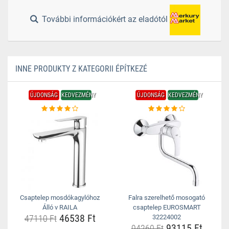
További információkért az eladótól
INNE PRODUKTY Z KATEGORII ÉPÍTKEZÉ
ÚJDONSÁG
KEDVEZMÉNY
ÚJDONSÁG
KEDVEZMÉNY
Csaptelep mosdókagylóhoz
Falra szerelhető mosogató
Álló v RAILA
csaptelep EUROSMART
46538 Ft
47110 Ft
32224002
93115 Ft
94260 Ft