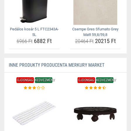
Pedálos kosár 5 L FTC2343A-
Csempe Gres Sfumato Grey
5L
Matt 59,8/59,8
6882 Ft
20215 Ft
6966 Ft
20464 Ft
INNE PRODUKTY PRODUCENTA MERKURY MARKET
ÚJDONSÁG
KEDVEZMÉNY
ÚJDONSÁG
KEDVEZMÉNY