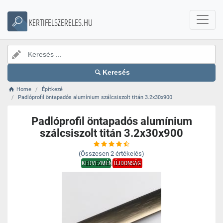
KERTIFELSZERELES.HU
Keresés
Home
Építkezé
Padlóprofil öntapadós alumínium szálcsiszolt titán 3.2x30x900
Padlóprofil öntapadós alumínium
szálcsiszolt titán 3.2x30x900
(Összesen
2
értékelés)
KEDVEZMÉNY
ÚJDONSÁG