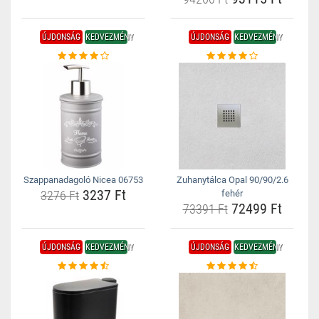
ÚJDONSÁG
KEDVEZMÉNY
ÚJDONSÁG
KEDVEZMÉNY
Szappanadagoló Nicea 06753
Zuhanytálca Opal 90/90/2.6
3237 Ft
3276 Ft
fehér
72499 Ft
73391 Ft
ÚJDONSÁG
KEDVEZMÉNY
ÚJDONSÁG
KEDVEZMÉNY