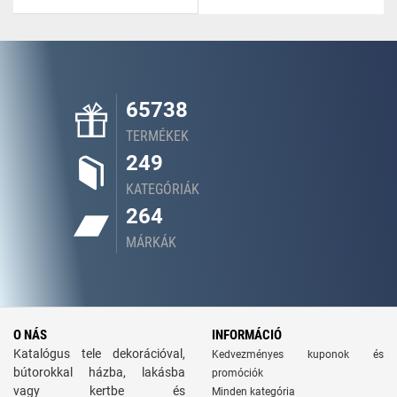
65738
TERMÉKEK
249
KATEGÓRIÁK
264
MÁRKÁK
O NÁS
INFORMÁCIÓ
Katalógus tele dekorációval,
Kedvezményes kuponok és
bútorokkal házba, lakásba
promóciók
vagy kertbe és
Minden kategória