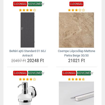
ÚJDONSÁG
KEDVEZMÉNY
ÚJDONSÁG
Beltéri ajtó Standard 01 60J
Csempe Lépcsőlap Mattone
Antracit
Pietra Beige 30/30
20248 Ft
21021 Ft
20497 Ft
ÚJDONSÁG
KEDVEZMÉNY
ÚJDONSÁG
KEDVEZMÉNY