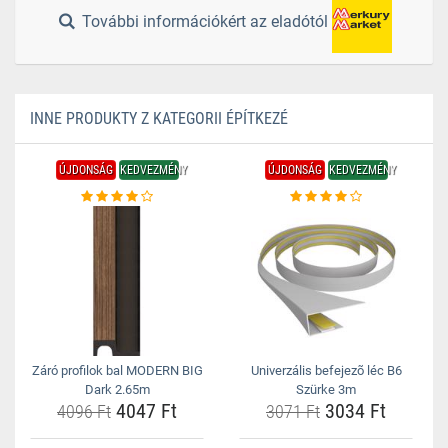
További információkért az eladótól
INNE PRODUKTY Z KATEGORII ÉPÍTKEZÉ
ÚJDONSÁG
KEDVEZMÉNY
ÚJDONSÁG
KEDVEZMÉNY
Záró profilok bal MODERN BIG
Univerzális befejezõ léc B6
Dark 2.65m
Szürke 3m
4047 Ft
3034 Ft
4096 Ft
3071 Ft