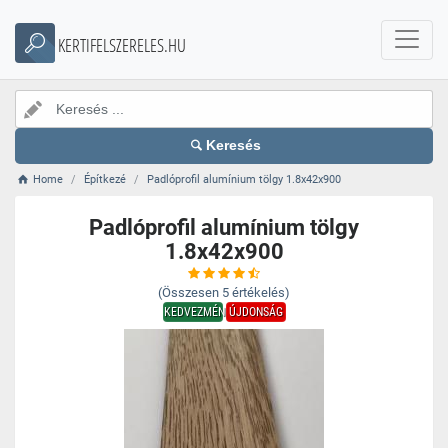
KERTIFELSZERELES.HU
Keresés
Home
Építkezé
Padlóprofil alumínium tölgy 1.8x42x900
Padlóprofil alumínium tölgy
1.8x42x900
(Összesen
5
értékelés)
KEDVEZMÉNY
ÚJDONSÁG