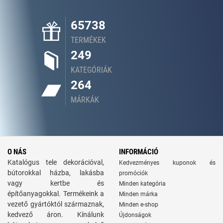
65738
TERMÉKEK
249
KATEGÓRIÁK
264
MÁRKÁK
O NÁS
INFORMÁCIÓ
Katalógus tele dekorációval,
Kedvezményes kuponok és
bútorokkal házba, lakásba
promóciók
vagy kertbe és
Minden kategória
építőanyagokkal. Termékeink a
Minden márka
vezető gyártóktól származnak,
Minden e-shop
kedvező áron. Kínálunk
Újdonságok