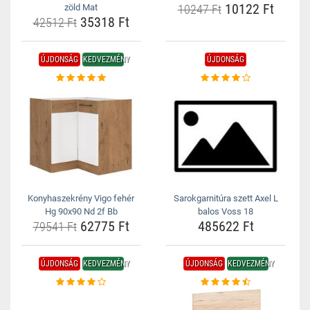
10122 Ft
zöld Mat
10247 Ft
35318 Ft
42512 Ft
ÚJDONSÁG
KEDVEZMÉNY
ÚJDONSÁG
Konyhaszekrény Vigo fehér
Sarokgarnitúra szett Axel L
Hg 90x90 Nd 2f Bb
balos Voss 18
62775 Ft
485622 Ft
79541 Ft
ÚJDONSÁG
KEDVEZMÉNY
ÚJDONSÁG
KEDVEZMÉNY