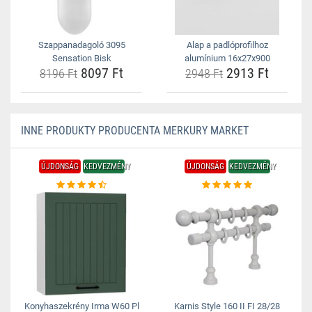
Szappanadagoló 3095
Alap a padlóprofilhoz
Sensation Bisk
alumínium 16x27x900
8097 Ft
2913 Ft
8196 Ft
2948 Ft
INNE PRODUKTY PRODUCENTA MERKURY MARKET
ÚJDONSÁG
KEDVEZMÉNY
ÚJDONSÁG
KEDVEZMÉNY
Konyhaszekrény Irma W60 Pl
Karnis Style 160 II FI 28/28