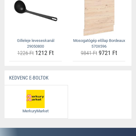
Gilleleje leveseskanál
Mosogatógép előlap Bordeaux
29050800
570X596
1212 Ft
9721 Ft
1226 Ft
9841 Ft
KEDVENC E-BOLTOK
MerkuryMarket