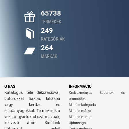
65738
TERMÉKEK
249
KATEGÓRIÁK
264
MÁRKÁK
O NÁS
INFORMÁCIÓ
Katalógus tele dekorációval,
Kedvezményes kuponok és
bútorokkal házba, lakásba
promóciók
vagy kertbe és
Minden kategória
építőanyagokkal. Termékeink a
Minden márka
vezető gyártóktól származnak,
Minden e-shop
kedvező áron. Kínálunk
Újdonságok
bútorokat, belső