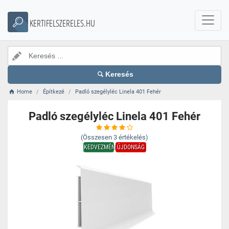
KERTIFELSZERELES.HU
Keresés
Home
Építkezé
Padló szegélyléc Linela 401 Fehér
Padló szegélyléc Linela 401 Fehér
(Összesen
3
értékelés)
KEDVEZMÉNY
ÚJDONSÁG