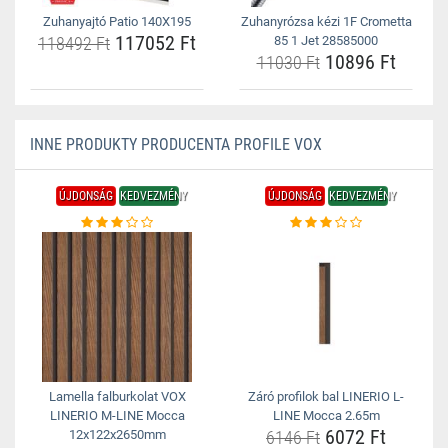
Zuhanyajtó Patio 140X195
Zuhanyrózsa kézi 1F Crometta
117052 Ft
118492 Ft
85 1 Jet 28585000
10896 Ft
11030 Ft
INNE PRODUKTY PRODUCENTA PROFILE VOX
ÚJDONSÁG
KEDVEZMÉNY
ÚJDONSÁG
KEDVEZMÉNY
Lamella falburkolat VOX
Záró profilok bal LINERIO L-
LINERIO M-LINE Mocca
LINE Mocca 2.65m
6072 Ft
12x122x2650mm
6146 Ft