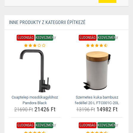
INNE PRODUKTY Z KATEGORII ÉPÍTKEZÉ
ÚJDONSÁG
KEDVEZMÉNY
ÚJDONSÁG
KEDVEZMÉNY
Csaptelep mosdókagylóhoz
Szemetes kuka bambusz
Pandora Black
fedéllel 20 L FTC001C-20L
21426 Ft
14982 Ft
21690 Ft
13196 Ft
ÚJDONSÁG
KEDVEZMÉNY
ÚJDONSÁG
KEDVEZMÉNY