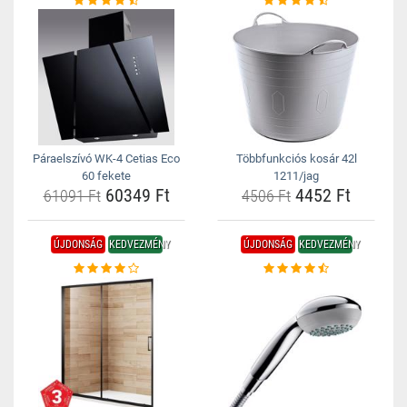
Páraelszívó WK-4 Cetias Eco
Többfunkciós kosár 42l
60 fekete
1211/jag
60349 Ft
4452 Ft
61091 Ft
4506 Ft
ÚJDONSÁG
KEDVEZMÉNY
ÚJDONSÁG
KEDVEZMÉNY