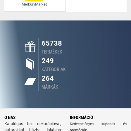
MerkuryMarket
65738
TERMÉKEK
249
KATEGÓRIÁK
264
MÁRKÁK
O NÁS
INFORMÁCIÓ
Katalógus tele dekorációval,
Kedvezményes kuponok és
bútorokkal házba, lakásba
promóciók