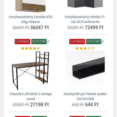
Konyhaszekrény Favorita 47G
Konyhaszekrény Infinity V7-
tölgy ribbeck
UG-2K/5 Anthracite
36047 Ft
72499 Ft
36491 Ft
73391 Ft
ÚJDONSÁG
KEDVEZMÉNY
ÚJDONSÁG
KEDVEZMÉNY
Íróasztal Loft 8636 C vintage
Sarokprofil pvc fekete szatén
wood
10x10x1000
27198 Ft
644 Ft
32391 Ft
652 Ft