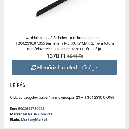
A Oldalsó szegőléc balos 1mm kronospan 28 –
TG04.2310.07.055 terméket a MERKURY MARKET gyártótól a
Kertifelszereles.hu oldalon 1378 Ft - ért találja.
1378 Ft
1641 Ft
Ellenőrizd az elérhetőséget
LEÍRÁS
Oldalsó szegőléc balos 1mm kronospan 28 – TG04.2310.07.055
Ean:
5902633750084
Márka:
MERKURY MARKET
Eladó:
MerkuryMarket