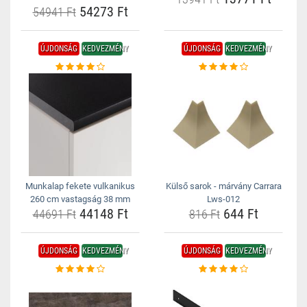
54273 Ft
54941 Ft
ÚJDONSÁG
KEDVEZMÉNY
ÚJDONSÁG
KEDVEZMÉNY
Munkalap fekete vulkanikus
Külső sarok - márvány Carrara
260 cm vastagság 38 mm
Lws-012
44148 Ft
644 Ft
44691 Ft
816 Ft
ÚJDONSÁG
KEDVEZMÉNY
ÚJDONSÁG
KEDVEZMÉNY