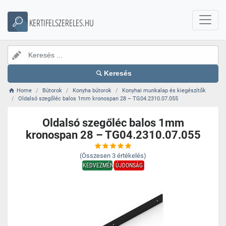
KERTIFELSZERELES.HU
Keresés
Home
Bútorok
Konyha bútorok
Konyhai munkalap és kiegészítők
Oldalsó szegőléc balos 1mm kronospan 28 – TG04.2310.07.055
Oldalsó szegőléc balos 1mm
kronospan 28 – TG04.2310.07.055
(Összesen
3
értékelés)
KEDVEZMÉNY
ÚJDONSÁG