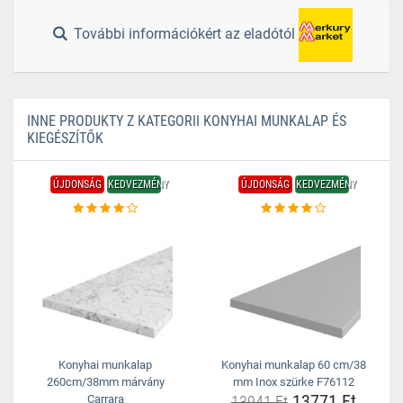
További információkért az eladótól
INNE PRODUKTY Z KATEGORII KONYHAI MUNKALAP ÉS
KIEGÉSZÍTŐK
ÚJDONSÁG
KEDVEZMÉNY
ÚJDONSÁG
KEDVEZMÉNY
Konyhai munkalap
Konyhai munkalap 60 cm/38
260cm/38mm márvány
mm Inox szürke F76112
13771 Ft
Carrara
13941 Ft