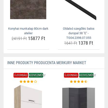
Konyhai munkalap 80cm dark
Oldalsó szegőléc balos
atelier
duropal 38 "E" -
15877 Ft
24191 Ft
TG04.2398.07.055
1378 Ft
1641 Ft
INNE PRODUKTY PRODUCENTA MERKURY MARKET
ÚJDONSÁG
KEDVEZMÉNY
ÚJDONSÁG
KEDVEZMÉNY