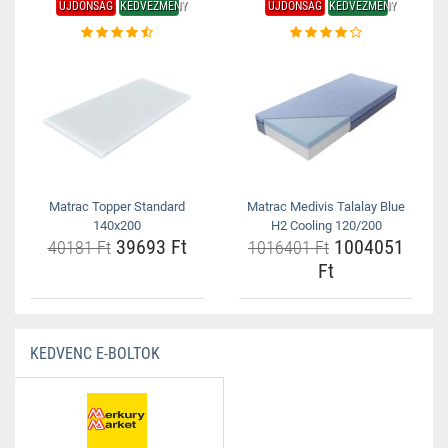
ÚJDONSÁG
KEDVEZMÉNY
ÚJDONSÁG
KEDVEZMÉNY
Matrac Topper Standard
Matrac Medivis Talalay Blue
140x200
H2 Cooling 120/200
39693 Ft
1004051
40181 Ft
1016401 Ft
Ft
KEDVENC E-BOLTOK