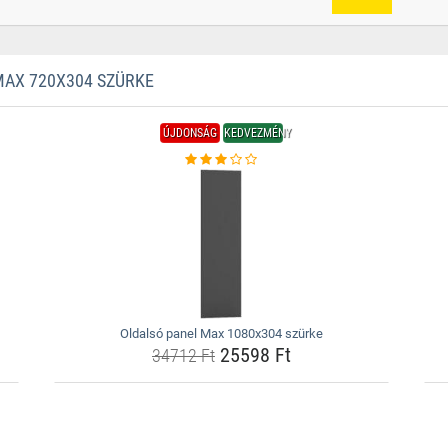
AX 720X304 SZÜRKE
ÚJDONSÁG
KEDVEZMÉNY
Oldalsó panel Max 1080x304 szürke
25598 Ft
34712 Ft