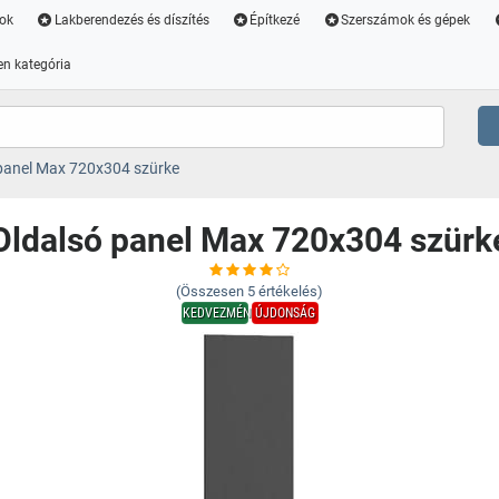
ok
Lakberendezés és díszítés
Építkezé
Szerszámok és gépek
n kategória
panel Max 720x304 szürke
Oldalsó panel Max 720x304 szürk
(Összesen
5
értékelés)
KEDVEZMÉNY
ÚJDONSÁG