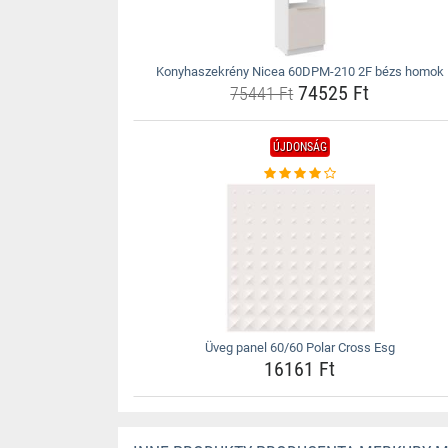
Konyhaszekrény Nicea 60DPM-210 2F bézs homok
74525 Ft
75441 Ft
ÚJDONSÁG
Üveg panel 60/60 Polar Cross Esg
16161 Ft