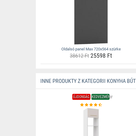
Oldalsó panel Max 720x564 szürke
25598 Ft
38612 Ft
INNE PRODUKTY Z KATEGORII KONYHA BÚ
ÚJDONSÁG
KEDVEZMÉNY