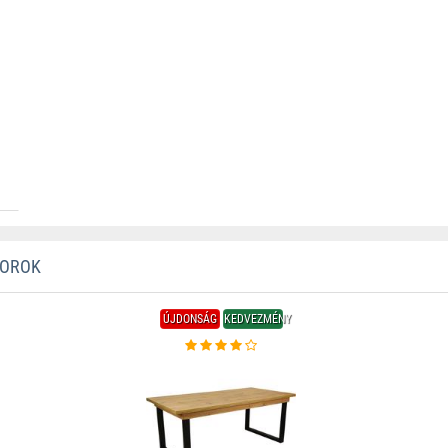
TOROK
ÚJDONSÁG
KEDVEZMÉNY