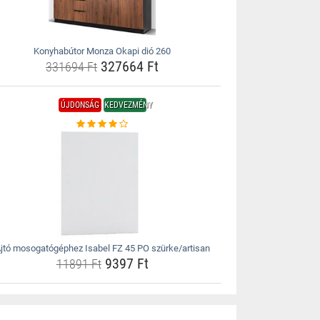
Konyhabútor Monza Okapi dió 260
327664 Ft
331694 Ft
ÚJDONSÁG
KEDVEZMÉNY
jtó mosogatógéphez Isabel FZ 45 PO szürke/artisan
9397 Ft
11891 Ft