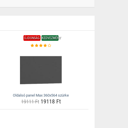
ÚJDONSÁG
KEDVEZMÉNY
Oldalsó panel Max 360x564 szürke
19118 Ft
19111 Ft