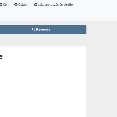
Kert
Ostatní
Lakberendezés és díszíté
Keresés
e