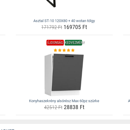
Asztal ST-10 120X80 + 40 wotan tölgy
169705 Ft
171792 Ft
ÚJDONSÁG
KEDVEZMÉNY
Konyhaszekrény alsórész Max 60pz szürke
A
28838 Ft
42512 Ft