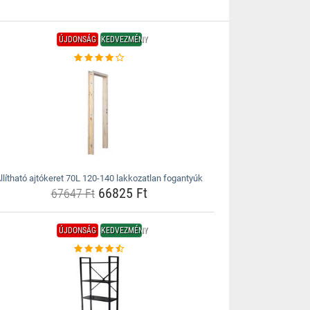
ÚJDONSÁG
KEDVEZMÉNY
llítható ajtókeret 70L 120-140 lakkozatlan fogantyúk
66825 Ft
67647 Ft
ÚJDONSÁG
KEDVEZMÉNY