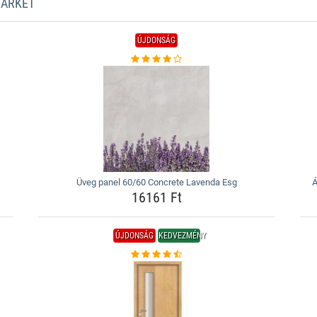
MARKET
ÚJDONSÁG
Üveg panel 60/60 Concrete Lavenda Esg
Á
16161 Ft
ÚJDONSÁG
KEDVEZMÉNY