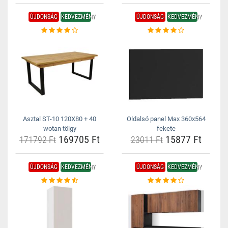
ÚJDONSÁG
KEDVEZMÉNY
ÚJDONSÁG
KEDVEZMÉNY
Asztal ST-10 120X80 + 40
Oldalsó panel Max 360x564
wotan tölgy
fekete
169705 Ft
15877 Ft
171792 Ft
23011 Ft
ÚJDONSÁG
KEDVEZMÉNY
ÚJDONSÁG
KEDVEZMÉNY