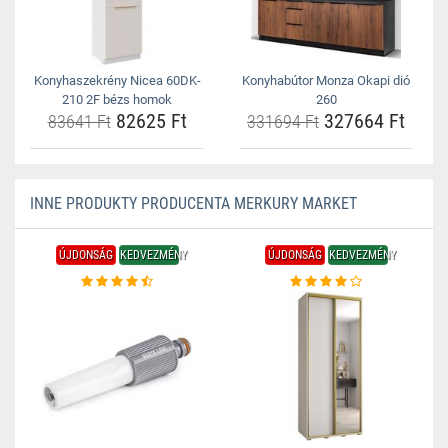
Konyhaszekrény Nicea 60DK-
Konyhabútor Monza Okapi dió
210 2F bézs homok
260
82625 Ft
327664 Ft
83641 Ft
331694 Ft
INNE PRODUKTY PRODUCENTA MERKURY MARKET
ÚJDONSÁG
KEDVEZMÉNY
ÚJDONSÁG
KEDVEZMÉNY