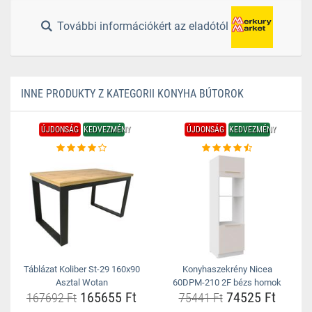
További információkért az eladótól
INNE PRODUKTY Z KATEGORII KONYHA BÚTOROK
ÚJDONSÁG
KEDVEZMÉNY
ÚJDONSÁG
KEDVEZMÉNY
Táblázat Koliber St-29 160x90
Konyhaszekrény Nicea
Asztal Wotan
60DPM-210 2F bézs homok
165655 Ft
74525 Ft
167692 Ft
75441 Ft