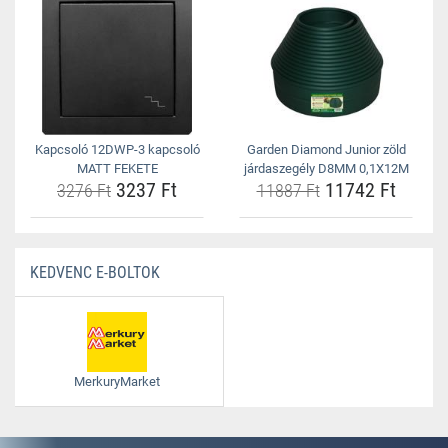
Kapcsoló 12DWP-3 kapcsoló
Garden Diamond Junior zöld
MATT FEKETE
járdaszegély D8MM 0,1X12M
3237 Ft
11742 Ft
3276 Ft
11887 Ft
KEDVENC E-BOLTOK
MerkuryMarket