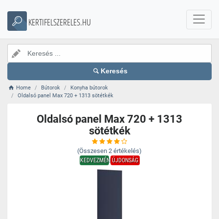
KERTIFELSZERELES.HU
Keresés
Home
Bútorok
Konyha bútorok
Oldalsó panel Max 720 + 1313 sötétkék
Oldalsó panel Max 720 + 1313
sötétkék
(Összesen
2
értékelés)
KEDVEZMÉNY
ÚJDONSÁG