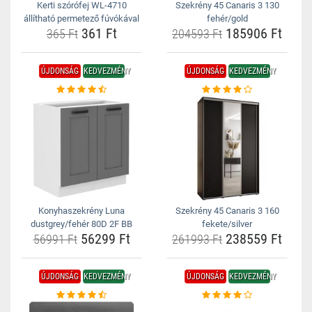
Kerti szórófej WL-4710
Szekrény 45 Canaris 3 130
állítható permetező fúvókával
fehér/gold
361 Ft
185906 Ft
365 Ft
204593 Ft
ÚJDONSÁG
KEDVEZMÉNY
ÚJDONSÁG
KEDVEZMÉNY
Konyhaszekrény Luna
Szekrény 45 Canaris 3 160
dustgrey/fehér 80D 2F BB
fekete/silver
56299 Ft
238559 Ft
56991 Ft
261993 Ft
ÚJDONSÁG
KEDVEZMÉNY
ÚJDONSÁG
KEDVEZMÉNY