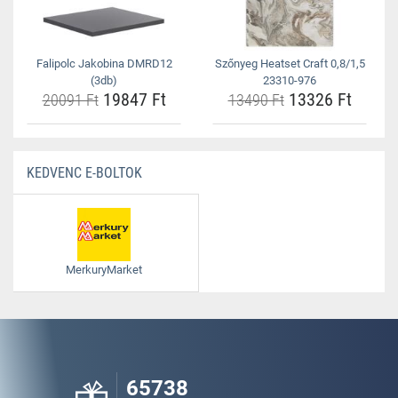
Falipolc Jakobina DMRD12
Szőnyeg Heatset Craft 0,8/1,5
(3db)
23310-976
19847 Ft
13326 Ft
20091 Ft
13490 Ft
KEDVENC E-BOLTOK
MerkuryMarket
65738