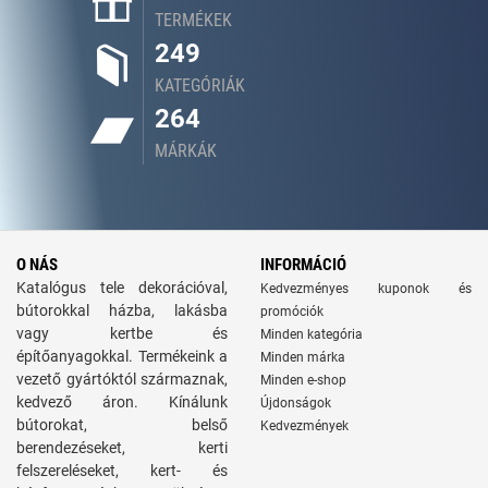
TERMÉKEK
249
KATEGÓRIÁK
264
MÁRKÁK
O NÁS
INFORMÁCIÓ
Katalógus tele dekorációval,
Kedvezményes kuponok és
bútorokkal házba, lakásba
promóciók
vagy kertbe és
Minden kategória
építőanyagokkal. Termékeink a
Minden márka
vezető gyártóktól származnak,
Minden e-shop
kedvező áron. Kínálunk
Újdonságok
bútorokat, belső
Kedvezmények
berendezéseket, kerti
felszereléseket, kert- és