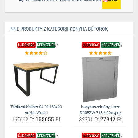
INNE PRODUKTY Z KATEGORII KONYHA BÚTOROK
ÚJDONSÁG
KEDVEZMÉNY
ÚJDONSÁG
KEDVEZMÉNY
Táblázat Koliber St-29 160x90
Konyhaszekrény Linea
Asztal Wotan
D60FZW 713 x 596 grey
165655 Ft
27947 Ft
167692 Ft
32391 Ft
ÚJDONSÁG
KEDVEZMÉNY
ÚJDONSÁG
KEDVEZMÉNY