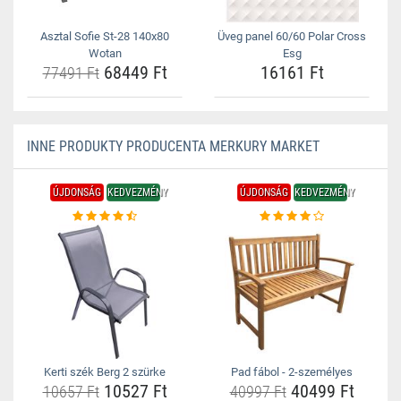
Asztal Sofie St-28 140x80
Üveg panel 60/60 Polar Cross
Wotan
Esg
68449 Ft
16161 Ft
77491 Ft
INNE PRODUKTY PRODUCENTA MERKURY MARKET
ÚJDONSÁG
KEDVEZMÉNY
ÚJDONSÁG
KEDVEZMÉNY
Kerti szék Berg 2 szürke
Pad fábol - 2-személyes
10527 Ft
40499 Ft
10657 Ft
40997 Ft