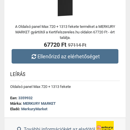
A Oldalsó panel Max 720 + 1313 fekete terméket a MERKURY
MARKET gyártótól a Kertifelszereles.hu oldalon 67720 Ft - ért
találja.
67720 Ft
97114 Ft
Ellenőrizd az elérhetőséget
LEÍRÁS
Oldalsó panel Max 720 + 1313 fekete
Ean:
3359932
Márka:
MERKURY MARKET
Eladó:
MerkuryMarket
További információkért az eladótól