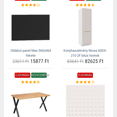
Oldalsó panel Max 360x564
Konyhaszekrény Nicea 60DK-
fekete
210 2F bézs homok
15877 Ft
82625 Ft
23011 Ft
83641 Ft
ÚJDONSÁG
KEDVEZMÉNY
ÚJDONSÁG