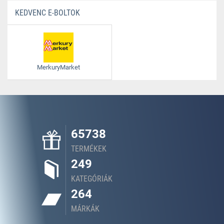
KEDVENC E-BOLTOK
MerkuryMarket
65738
TERMÉKEK
249
KATEGÓRIÁK
264
MÁRKÁK