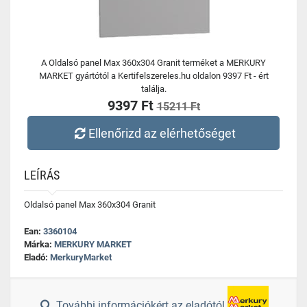
A Oldalsó panel Max 360x304 Granit terméket a MERKURY
MARKET gyártótól a Kertifelszereles.hu oldalon 9397 Ft - ért
találja.
9397 Ft
15211 Ft
Ellenőrizd az elérhetőséget
LEÍRÁS
Oldalsó panel Max 360x304 Granit
Ean:
3360104
Márka:
MERKURY MARKET
Eladó:
MerkuryMarket
További információkért az eladótól