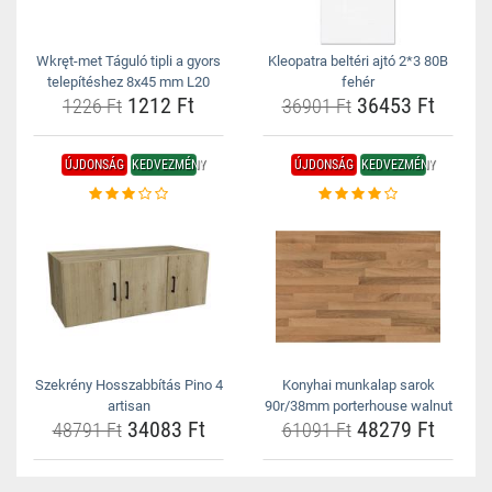
Wkręt-met Táguló tipli a gyors
Kleopatra beltéri ajtó 2*3 80B
telepítéshez 8x45 mm L20
fehér
1212 Ft
36453 Ft
1226 Ft
36901 Ft
ÚJDONSÁG
KEDVEZMÉNY
ÚJDONSÁG
KEDVEZMÉNY
Szekrény Hosszabbítás Pino 4
Konyhai munkalap sarok
artisan
90r/38mm porterhouse walnut
34083 Ft
48279 Ft
48791 Ft
61091 Ft