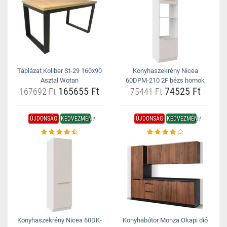
Táblázat Koliber St-29 160x90
Konyhaszekrény Nicea
Asztal Wotan
60DPM-210 2F bézs homok
165655 Ft
74525 Ft
167692 Ft
75441 Ft
ÚJDONSÁG
KEDVEZMÉNY
ÚJDONSÁG
KEDVEZMÉNY
Konyhaszekrény Nicea 60DK-
Konyhabútor Monza Okapi dió