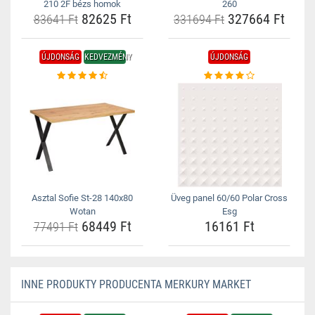
210 2F bézs homok
260
82625 Ft
327664 Ft
83641 Ft
331694 Ft
ÚJDONSÁG
KEDVEZMÉNY
ÚJDONSÁG
Asztal Sofie St-28 140x80
Üveg panel 60/60 Polar Cross
Wotan
Esg
68449 Ft
16161 Ft
77491 Ft
INNE PRODUKTY PRODUCENTA MERKURY MARKET