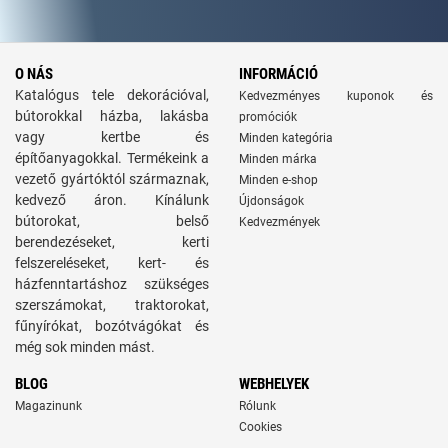
O NÁS
INFORMÁCIÓ
Katalógus tele dekorációval,
Kedvezményes kuponok és
bútorokkal házba, lakásba
promóciók
vagy kertbe és
Minden kategória
építőanyagokkal. Termékeink a
Minden márka
vezető gyártóktól származnak,
Minden e-shop
kedvező áron. Kínálunk
Újdonságok
bútorokat, belső
Kedvezmények
berendezéseket, kerti
felszereléseket, kert- és
házfenntartáshoz szükséges
szerszámokat, traktorokat,
fűnyírókat, bozótvágókat és
még sok minden mást.
BLOG
WEBHELYEK
Magazinunk
Rólunk
Cookies