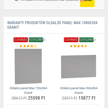
WARIANTY PRODUKTÓW OLDALSÓ PANEL MAX 1080X304
GRANIT
ÚJDONSÁG
KEDVEZMÉNY
ÚJDONSÁG
KEDVEZMÉNY
Oldalsó panel Max 720x564
Oldalsó panel Max 360x564
Granit
Granit
25598 Ft
15877 Ft
38612 Ft
23011 Ft