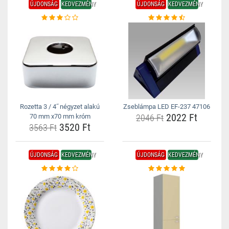
ÚJDONSÁG
KEDVEZMÉNY
ÚJDONSÁG
KEDVEZMÉNY
Rozetta 3 / 4˝ négyzet alakú
Zseblámpa LED EF-237 47106
2022 Ft
70 mm x70 mm króm
2046 Ft
3520 Ft
3563 Ft
ÚJDONSÁG
KEDVEZMÉNY
ÚJDONSÁG
KEDVEZMÉNY