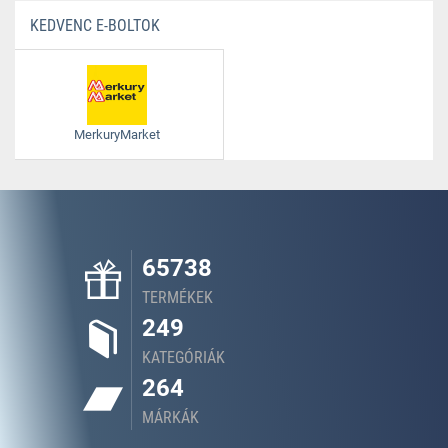
KEDVENC E-BOLTOK
MerkuryMarket
65738
TERMÉKEK
249
KATEGÓRIÁK
264
MÁRKÁK