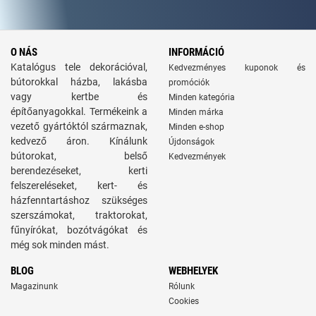
O NÁS
INFORMÁCIÓ
Katalógus tele dekorációval,
Kedvezményes kuponok és
bútorokkal házba, lakásba
promóciók
vagy kertbe és
Minden kategória
építőanyagokkal. Termékeink a
Minden márka
vezető gyártóktól származnak,
Minden e-shop
kedvező áron. Kínálunk
Újdonságok
bútorokat, belső
Kedvezmények
berendezéseket, kerti
felszereléseket, kert- és
házfenntartáshoz szükséges
szerszámokat, traktorokat,
fűnyírókat, bozótvágókat és
még sok minden mást.
BLOG
WEBHELYEK
Magazinunk
Rólunk
Cookies