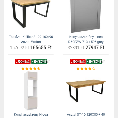
Táblázat Koliber St-29 160x90
Konyhaszekrény Linea
Asztal Wotan
D60FZW 713 x 596 grey
165655 Ft
27947 Ft
167692 Ft
32391 Ft
ÚJDONSÁG
KEDVEZMÉNY
ÚJDONSÁG
KEDVEZMÉNY
Konyhaszekrény Nicea
Asztal ST-10 120X80 + 40