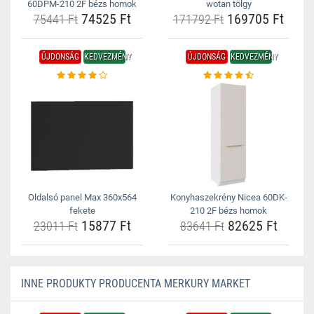
60DPM-210 2F bézs homok
wotan tölgy
74525 Ft
169705 Ft
75441 Ft
171792 Ft
ÚJDONSÁG
KEDVEZMÉNY
ÚJDONSÁG
KEDVEZMÉNY
Oldalsó panel Max 360x564
Konyhaszekrény Nicea 60DK-
fekete
210 2F bézs homok
15877 Ft
82625 Ft
23011 Ft
83641 Ft
INNE PRODUKTY PRODUCENTA MERKURY MARKET