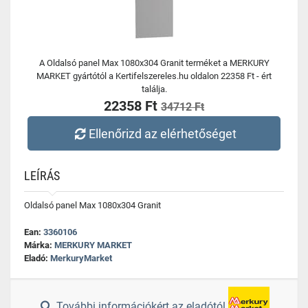
A Oldalsó panel Max 1080x304 Granit terméket a MERKURY
MARKET gyártótól a Kertifelszereles.hu oldalon 22358 Ft - ért
találja.
22358 Ft
34712 Ft
Ellenőrizd az elérhetőséget
LEÍRÁS
Oldalsó panel Max 1080x304 Granit
Ean:
3360106
Márka:
MERKURY MARKET
Eladó:
MerkuryMarket
További információkért az eladótól