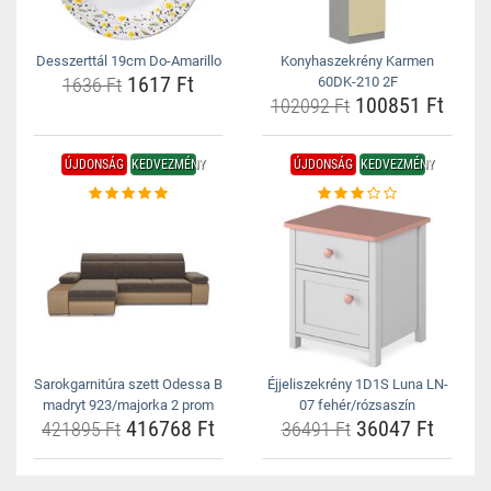
Desszerttál 19cm Do-Amarillo
Konyhaszekrény Karmen
1617 Ft
1636 Ft
60DK-210 2F
100851 Ft
102092 Ft
ÚJDONSÁG
KEDVEZMÉNY
ÚJDONSÁG
KEDVEZMÉNY
Sarokgarnitúra szett Odessa B
Éjjeliszekrény 1D1S Luna LN-
madryt 923/majorka 2 prom
07 fehér/rózsaszín
416768 Ft
36047 Ft
421895 Ft
36491 Ft