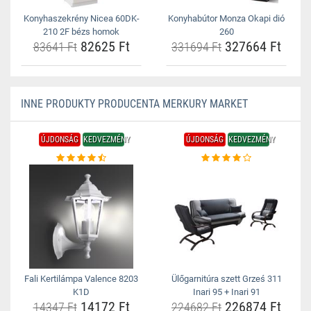
Konyhaszekrény Nicea 60DK-
Konyhabútor Monza Okapi dió
210 2F bézs homok
260
82625 Ft
327664 Ft
83641 Ft
331694 Ft
INNE PRODUKTY PRODUCENTA MERKURY MARKET
ÚJDONSÁG
KEDVEZMÉNY
ÚJDONSÁG
KEDVEZMÉNY
Fali Kertilámpa Valence 8203
Ülőgarnitúra szett Grześ 311
K1D
Inari 95 + Inari 91
14172 Ft
226874 Ft
14347 Ft
224682 Ft