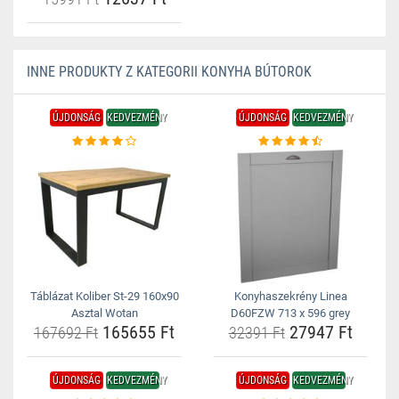
INNE PRODUKTY Z KATEGORII KONYHA BÚTOROK
ÚJDONSÁG
KEDVEZMÉNY
ÚJDONSÁG
KEDVEZMÉNY
Táblázat Koliber St-29 160x90
Konyhaszekrény Linea
Asztal Wotan
D60FZW 713 x 596 grey
165655 Ft
27947 Ft
167692 Ft
32391 Ft
ÚJDONSÁG
KEDVEZMÉNY
ÚJDONSÁG
KEDVEZMÉNY