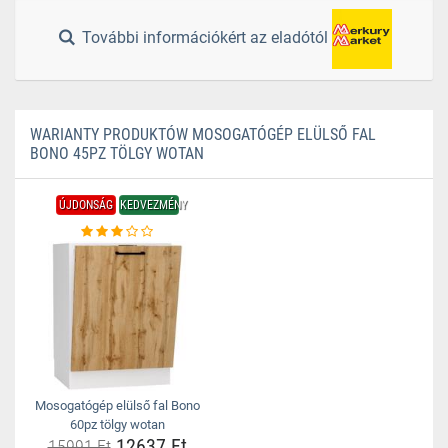
További információkért az eladótól
WARIANTY PRODUKTÓW MOSOGATÓGÉP ELÜLSŐ FAL
BONO 45PZ TÖLGY WOTAN
ÚJDONSÁG
KEDVEZMÉNY
Mosogatógép elülső fal Bono
60pz tölgy wotan
12637 Ft
15991 Ft