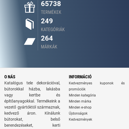
65738
TERMÉKEK
249
KATEGÓRIÁK
264
MÁRKÁK
O NÁS
INFORMÁCIÓ
Katalógus tele dekorációval,
Kedvezményes kuponok és
bútorokkal házba, lakásba
promóciók
vagy kertbe és
Minden kategória
építőanyagokkal. Termékeink a
Minden márka
vezető gyártóktól származnak,
Minden e-shop
kedvező áron. Kínálunk
Újdonságok
bútorokat, belső
Kedvezmények
berendezéseket, kerti