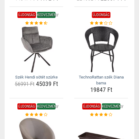
ÚJDONSÁG
KEDVEZMÉNY
ÚJDONSÁG
Szék Hendi sötét szürke
TechnoRattan szék Diana
45039 Ft
56991 Ft
barna
19847 Ft
ÚJDONSÁG
KEDVEZMÉNY
ÚJDONSÁG
KEDVEZMÉNY