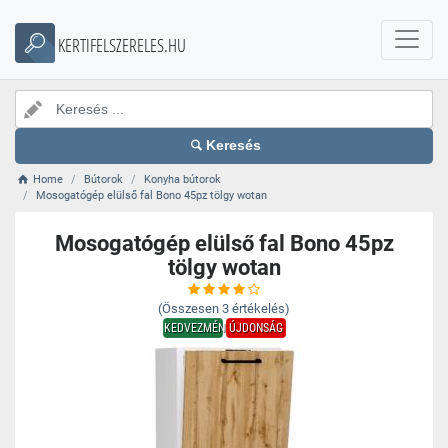
KERTIFELSZERELES.HU
Keresés
Home
Bútorok
Konyha bútorok
Mosogatógép elülső fal Bono 45pz tölgy wotan
Mosogatógép elülső fal Bono 45pz
tölgy wotan
(Összesen
3
értékelés)
KEDVEZMÉNY
ÚJDONSÁG