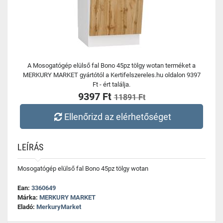
A Mosogatógép elülső fal Bono 45pz tölgy wotan terméket a
MERKURY MARKET gyártótól a Kertifelszereles.hu oldalon 9397
Ft - ért találja.
9397 Ft
11891 Ft
Ellenőrizd az elérhetőséget
LEÍRÁS
Mosogatógép elülső fal Bono 45pz tölgy wotan
Ean:
3360649
Márka:
MERKURY MARKET
Eladó:
MerkuryMarket