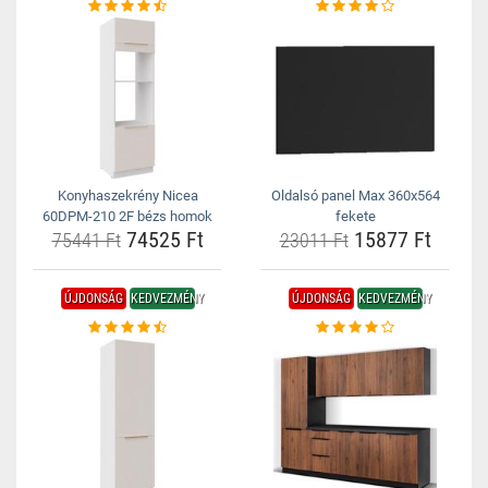
Konyhaszekrény Nicea
Oldalsó panel Max 360x564
60DPM-210 2F bézs homok
fekete
74525 Ft
15877 Ft
75441 Ft
23011 Ft
ÚJDONSÁG
KEDVEZMÉNY
ÚJDONSÁG
KEDVEZMÉNY