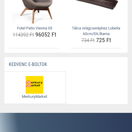
Fotel Patio Vienna 05
Tálca virágcseréphez Lobelia
96052 Ft
114392 Ft
60cm/Dk/Barna
725 Ft
734 Ft
KEDVENC E-BOLTOK
MerkuryMarket