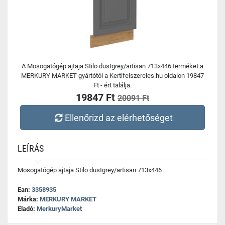
A Mosogatógép ajtaja Stilo dustgrey/artisan 713x446 terméket a
MERKURY MARKET gyártótól a Kertifelszereles.hu oldalon 19847
Ft - ért találja.
19847 Ft
20091 Ft
Ellenőrizd az elérhetőséget
LEÍRÁS
Mosogatógép ajtaja Stilo dustgrey/artisan 713x446
Ean:
3358935
Márka:
MERKURY MARKET
Eladó:
MerkuryMarket