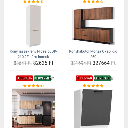
Konyhaszekrény Nicea 60DK-
Konyhabútor Monza Okapi dió
210 2F bézs homok
260
82625 Ft
327664 Ft
83641 Ft
331694 Ft
ÚJDONSÁG
KEDVEZMÉNY
ÚJDONSÁG
KEDVEZMÉNY