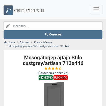
KERTIFELSZERELES.HU
Keresés
Home
Bútorok
Konyha bútorok
Mosogatógép ajtaja Stilo dustgrey/artisan 713x446
Mosogatógép ajtaja Stilo
dustgrey/artisan 713x446
(Összesen
4
értékelés)
KEDVEZMÉNY
ÚJDONSÁG