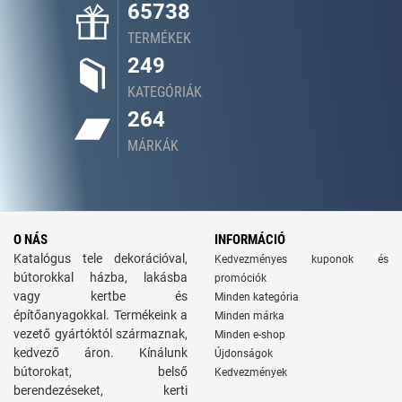
65738
TERMÉKEK
249
KATEGÓRIÁK
264
MÁRKÁK
O NÁS
INFORMÁCIÓ
Katalógus tele dekorációval,
Kedvezményes kuponok és
bútorokkal házba, lakásba
promóciók
vagy kertbe és
Minden kategória
építőanyagokkal. Termékeink a
Minden márka
vezető gyártóktól származnak,
Minden e-shop
kedvező áron. Kínálunk
Újdonságok
bútorokat, belső
Kedvezmények
berendezéseket, kerti