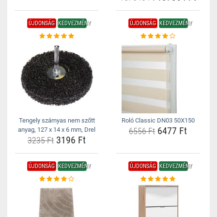
ÚJDONSÁG
KEDVEZMÉNY
ÚJDONSÁG
KEDVEZMÉNY
Tengely szárnyas nem szőtt
Roló Classic DN03 50X150
6477 Ft
anyag, 127 x 14 x 6 mm, Drel
6556 Ft
3196 Ft
3235 Ft
ÚJDONSÁG
KEDVEZMÉNY
ÚJDONSÁG
KEDVEZMÉNY