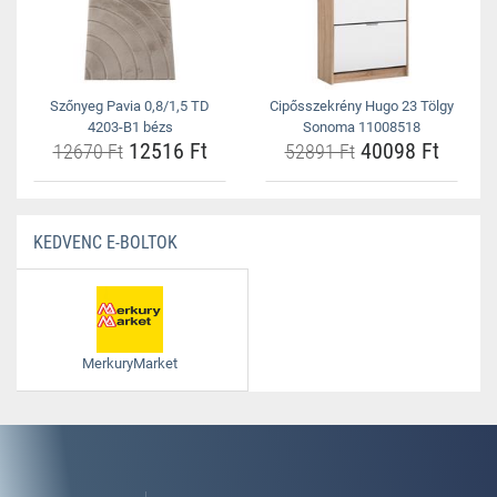
Szőnyeg Pavia 0,8/1,5 TD
Cipősszekrény Hugo 23 Tölgy
4203-B1 bézs
Sonoma 11008518
12516 Ft
40098 Ft
12670 Ft
52891 Ft
KEDVENC E-BOLTOK
MerkuryMarket