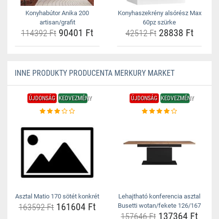
Konyhabútor Anika 200
Konyhaszekrény alsórész Max
artisan/grafit
60pz szürke
90401 Ft
28838 Ft
114392 Ft
42512 Ft
INNE PRODUKTY PRODUCENTA MERKURY MARKET
ÚJDONSÁG
KEDVEZMÉNY
ÚJDONSÁG
KEDVEZMÉNY
Asztal Matio 170 sötét konkrét
Lehajtható konferencia asztal
161604 Ft
163592 Ft
Busetti wotan/fekete 126/167
137364 Ft
157646 Ft