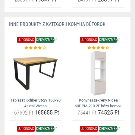
INNE PRODUKTY Z KATEGORII KONYHA BÚTOROK
ÚJDONSÁG
KEDVEZMÉNY
ÚJDONSÁG
KEDVEZMÉNY
Táblázat Koliber St-29 160x90
Konyhaszekrény Nicea
Asztal Wotan
60DPM-210 2F bézs homok
165655 Ft
74525 Ft
167692 Ft
75441 Ft
ÚJDONSÁG
KEDVEZMÉNY
ÚJDONSÁG
KEDVEZMÉNY