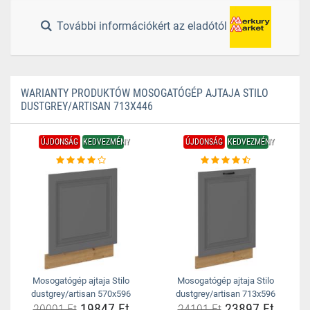
További információkért az eladótól
WARIANTY PRODUKTÓW MOSOGATÓGÉP AJTAJA STILO
DUSTGREY/ARTISAN 713X446
ÚJDONSÁG
KEDVEZMÉNY
ÚJDONSÁG
KEDVEZMÉNY
Mosogatógép ajtaja Stilo
Mosogatógép ajtaja Stilo
dustgrey/artisan 570x596
dustgrey/artisan 713x596
19847 Ft
23897 Ft
20091 Ft
24191 Ft