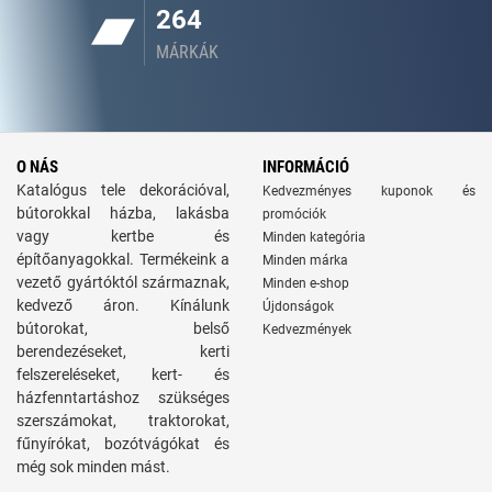
264
MÁRKÁK
O NÁS
INFORMÁCIÓ
Katalógus tele dekorációval,
Kedvezményes kuponok és
bútorokkal házba, lakásba
promóciók
vagy kertbe és
Minden kategória
építőanyagokkal. Termékeink a
Minden márka
vezető gyártóktól származnak,
Minden e-shop
kedvező áron. Kínálunk
Újdonságok
bútorokat, belső
Kedvezmények
berendezéseket, kerti
felszereléseket, kert- és
házfenntartáshoz szükséges
szerszámokat, traktorokat,
fűnyírókat, bozótvágókat és
még sok minden mást.