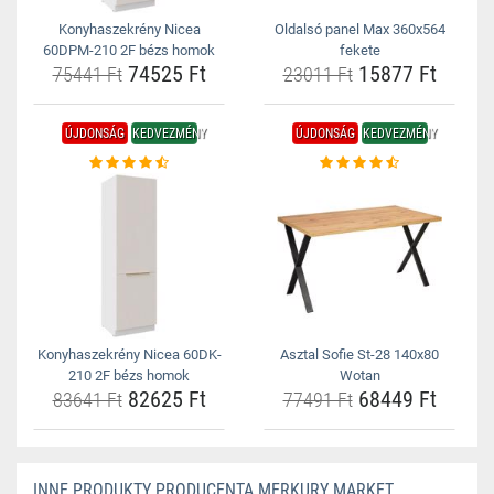
Konyhaszekrény Nicea
Oldalsó panel Max 360x564
60DPM-210 2F bézs homok
fekete
74525 Ft
15877 Ft
75441 Ft
23011 Ft
ÚJDONSÁG
KEDVEZMÉNY
ÚJDONSÁG
KEDVEZMÉNY
Konyhaszekrény Nicea 60DK-
Asztal Sofie St-28 140x80
210 2F bézs homok
Wotan
82625 Ft
68449 Ft
83641 Ft
77491 Ft
INNE PRODUKTY PRODUCENTA MERKURY MARKET