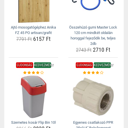
Ajtó mosogatógéphez Anika
Összehúzó gumi Master Lock
FZ 45 PO artisan/grafit
120 cm mindkét oldalán
6157 Ft
7791 Ft
horoggal fejeződik be, teljes
2db
2710 Ft
2743 Ft
ÚJDONSÁG
KEDVEZMÉNY
ÚJDONSÁG
KEDVEZMÉNY
Szemetes kosár Flip Bin 10l
Egyenes csatlakozó PPR
25x3/4˝ Belsősmenet