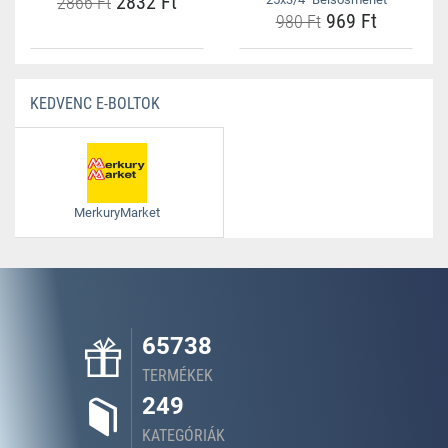
2832 Ft
2866 Ft
969 Ft
980 Ft
KEDVENC E-BOLTOK
MerkuryMarket
65738
TERMÉKEK
249
KATEGÓRIÁK