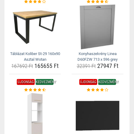
Táblázat Koliber St-29 160x90
Konyhaszekrény Linea
Asztal Wotan
D60FZW 713 x 596 grey
165655 Ft
27947 Ft
167692 Ft
32391 Ft
ÚJDONSÁG
KEDVEZMÉNY
ÚJDONSÁG
KEDVEZMÉNY