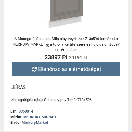
A Mosogatógép ajtaja Stilo claygrey/fehér 713x596 terméket a
MERKURY MARKET gyártótól a Kertifelszereles.hu oldalon 23897
Ft - ért találja.
23897 Ft
24191 Ft
Ellenőrizd az elérhetőséget
LEÍRÁS
Mosogatógép ajtaja Stilo claygrey/fehér 713x596
Ean:
3359014
Márka:
MERKURY MARKET
Eladó:
MerkuryMarket