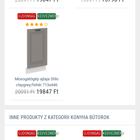
ÚJDONSÁG
KEDVEZMÉNY
Mosogatógép ajtaja Stilo
claygrey/fehér 713x446
19847 Ft
20091 Ft
INNE PRODUKTY Z KATEGORII KONYHA BÚTOROK
ÚJDONSÁG
KEDVEZMÉNY
ÚJDONSÁG
KEDVEZMÉNY