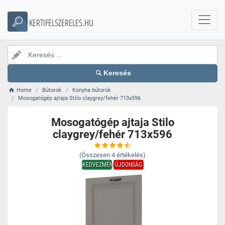
KERTIFELSZERELES.HU
Keresés
Home
Bútorok
Konyha bútorok
Mosogatógép ajtaja Stilo claygrey/fehér 713x596
Mosogatógép ajtaja Stilo
claygrey/fehér 713x596
(Összesen
4
értékelés)
KEDVEZMÉNY
ÚJDONSÁG