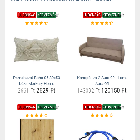
ÚJDONSÁG
KEDVEZMÉNY
ÚJDONSÁG
KEDVEZMÉNY
Párnahuzat Boho 05 30x50
Kanapé Iza-2 Aura 02+ Lam.
bézs Merkury Home
Aura 05
2629 Ft
120150 Ft
2661 Ft
143092 Ft
ÚJDONSÁG
KEDVEZMÉNY
ÚJDONSÁG
KEDVEZMÉNY