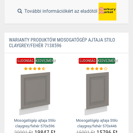
További információkért az eladótól
WARIANTY PRODUKTÓW MOSOGATÓGÉP AJTAJA STILO
CLAYGREY/FEHÉR 713X596
ÚJDONSÁG
KEDVEZMÉNY
ÚJDONSÁG
KEDVEZMÉNY
Mosogatógép ajtaja Stilo
Mosogatógép ajtaja Stilo
claygrey/fehér 570x596
claygrey/fehér 570x446
19847 Ft
15796 Ft
20091 Ft
15991 Ft