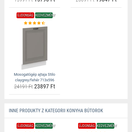
ÚJDONSÁG
KEDVEZMÉNY
Mosogatógép ajtaja Stilo
claygrey/fehér 713x596
23897 Ft
24191 Ft
INNE PRODUKTY Z KATEGORII KONYHA BÚTOROK
ÚJDONSÁG
KEDVEZMÉNY
ÚJDONSÁG
KEDVEZMÉNY