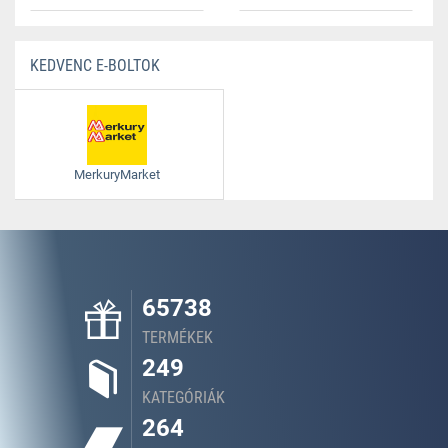
KEDVENC E-BOLTOK
MerkuryMarket
65738
TERMÉKEK
249
KATEGÓRIÁK
264