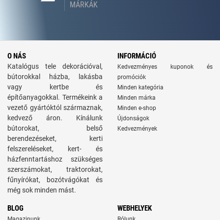
MÁRKÁK
O NÁS
INFORMÁCIÓ
Katalógus tele dekorációval,
Kedvezményes kuponok és
bútorokkal házba, lakásba
promóciók
vagy kertbe és
Minden kategória
építőanyagokkal. Termékeink a
Minden márka
vezető gyártóktól származnak,
Minden e-shop
kedvező áron. Kínálunk
Újdonságok
bútorokat, belső
Kedvezmények
berendezéseket, kerti
felszereléseket, kert- és
házfenntartáshoz szükséges
szerszámokat, traktorokat,
fűnyírókat, bozótvágókat és
még sok minden mást.
BLOG
WEBHELYEK
Magazinunk
Rólunk