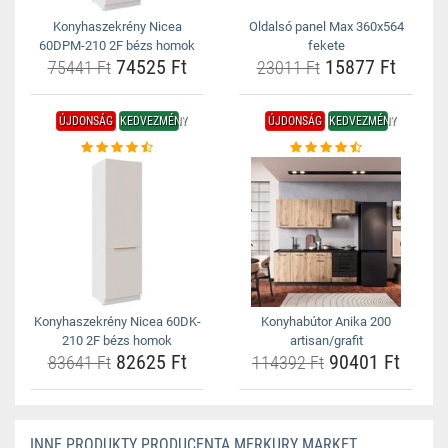
Konyhaszekrény Nicea
Oldalsó panel Max 360x564
60DPM-210 2F bézs homok
fekete
74525 Ft
15877 Ft
75441 Ft
23011 Ft
ÚJDONSÁG
KEDVEZMÉNY
ÚJDONSÁG
KEDVEZMÉNY
Konyhaszekrény Nicea 60DK-
Konyhabútor Anika 200
210 2F bézs homok
artisan/grafit
82625 Ft
90401 Ft
83641 Ft
114392 Ft
INNE PRODUKTY PRODUCENTA MERKURY MARKET