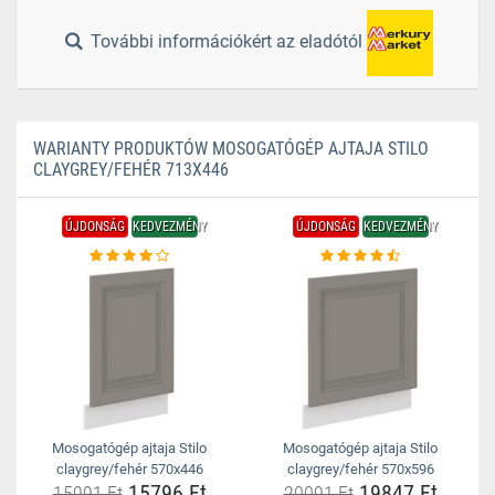
További információkért az eladótól
WARIANTY PRODUKTÓW MOSOGATÓGÉP AJTAJA STILO
CLAYGREY/FEHÉR 713X446
ÚJDONSÁG
KEDVEZMÉNY
ÚJDONSÁG
KEDVEZMÉNY
Mosogatógép ajtaja Stilo
Mosogatógép ajtaja Stilo
claygrey/fehér 570x446
claygrey/fehér 570x596
15796 Ft
19847 Ft
15991 Ft
20091 Ft