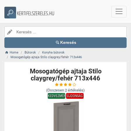
KERTIFELSZERELES.HU
Keresés
Home
Bútorok
Konyha bútorok
Mosogatógép ajtaja Stilo claygrey/fehér 713x446
Mosogatógép ajtaja Stilo
claygrey/fehér 713x446
(Összesen
2
értékelés)
KEDVEZMÉNY
ÚJDONSÁG