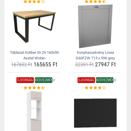
Táblázat Koliber St-29 160x90
Konyhaszekrény Linea
Asztal Wotan
D60FZW 713 x 596 grey
165655 Ft
27947 Ft
167692 Ft
32391 Ft
ÚJDONSÁG
KEDVEZMÉNY
ÚJDONSÁG
KEDVEZMÉNY