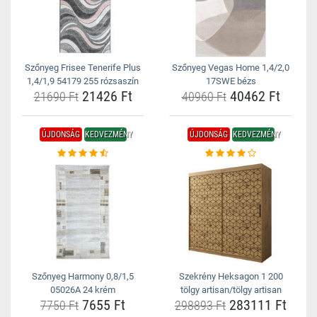
Szőnyeg Frisee Tenerife Plus
Szőnyeg Vegas Home 1,4/2,0
1,4/1,9 54179 255 rózsaszín
17SWE bézs
21426 Ft
40462 Ft
21690 Ft
40960 Ft
ÚJDONSÁG
KEDVEZMÉNY
ÚJDONSÁG
KEDVEZMÉNY
Szőnyeg Harmony 0,8/1,5
Szekrény Heksagon 1 200
05026A 24 krém
tölgy artisan/tölgy artisan
7655 Ft
283111 Ft
7750 Ft
298893 Ft