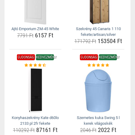
Ajtó Emporium ZM-45 White
Szekrény 45 Canaris 1 110
6157 Ft
7791 Ft
fekete/artisan/silver
153504 Ft
171792 Ft
ÚJDONSÁG
KEDVEZMÉNY
ÚJDONSÁG
KEDVEZMÉNY
Konyhaszekrény Kate d60lo
Szemetes kuka Swing 5 l
2133 pl 2fr fekete
kerek világoskék
87161 Ft
2022 Ft
110292 Ft
2046 Ft