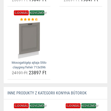
ÚJDONSÁG
KEDVEZMÉNY
Mosogatógép ajtaja Stilo
claygrey/fehér 713x596
23897 Ft
24191 Ft
INNE PRODUKTY Z KATEGORII KONYHA BÚTOROK
ÚJDONSÁG
KEDVEZMÉNY
ÚJDONSÁG
KEDVEZMÉNY