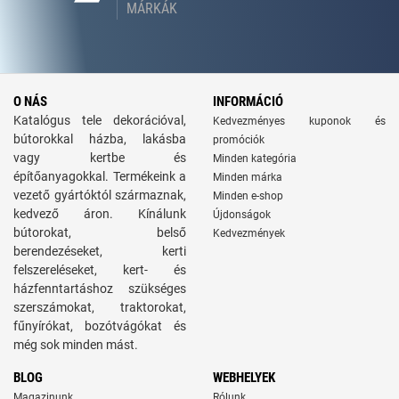
MÁRKÁK
O NÁS
INFORMÁCIÓ
Katalógus tele dekorációval,
Kedvezményes kuponok és
bútorokkal házba, lakásba
promóciók
vagy kertbe és
Minden kategória
építőanyagokkal. Termékeink a
Minden márka
vezető gyártóktól származnak,
Minden e-shop
kedvező áron. Kínálunk
Újdonságok
bútorokat, belső
Kedvezmények
berendezéseket, kerti
felszereléseket, kert- és
házfenntartáshoz szükséges
szerszámokat, traktorokat,
fűnyírókat, bozótvágókat és
még sok minden mást.
BLOG
WEBHELYEK
Magazinunk
Rólunk