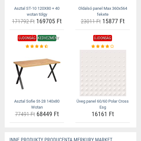
Asztal ST-10 120X80 + 40
Oldalsó panel Max 360x564
wotan tölgy
fekete
169705 Ft
15877 Ft
171792 Ft
23011 Ft
ÚJDONSÁG
KEDVEZMÉNY
ÚJDONSÁG
Asztal Sofie St-28 140x80
Üveg panel 60/60 Polar Cross
Wotan
Esg
68449 Ft
16161 Ft
77491 Ft
INNE PRODUKTY PRODUCENTA MERKURY MARKET