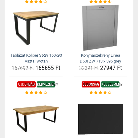
Táblázat Koliber St-29 160x90
Konyhaszekrény Linea
Asztal Wotan
D60FZW 713 x 596 grey
165655 Ft
27947 Ft
167692 Ft
32391 Ft
ÚJDONSÁG
KEDVEZMÉNY
ÚJDONSÁG
KEDVEZMÉNY