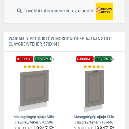
További információkért az eladótól
WARIANTY PRODUKTÓW MOSOGATÓGÉP AJTAJA STILO
CLAYGREY/FEHÉR 570X446
ÚJDONSÁG
KEDVEZMÉNY
ÚJDONSÁG
KEDVEZMÉNY
Mosogatógép ajtaja Stilo
Mosogatógép ajtaja Stilo
claygrey/fehér 570x596
claygrey/fehér 713x446
19847 Ft
19847 Ft
20091 Ft
20091 Ft