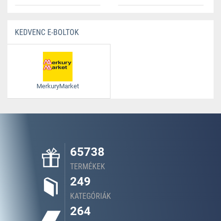
KEDVENC E-BOLTOK
MerkuryMarket
65738
TERMÉKEK
249
KATEGÓRIÁK
264