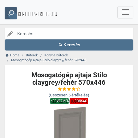
KERTIFELSZERELES.HU
Keresés
Home
Bútorok
Konyha bútorok
Mosogatógép ajtaja Stilo claygrey/fehér 570x446
Mosogatógép ajtaja Stilo
claygrey/fehér 570x446
(Összesen
5
értékelés)
KEDVEZMÉNY
ÚJDONSÁG