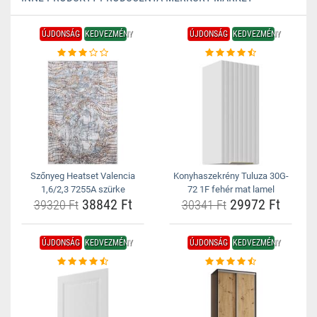
ÚJDONSÁG
KEDVEZMÉNY
ÚJDONSÁG
KEDVEZMÉNY
Szőnyeg Heatset Valencia
Konyhaszekrény Tuluza 30G-
1,6/2,3 7255A szürke
72 1F fehér mat lamel
38842 Ft
29972 Ft
39320 Ft
30341 Ft
ÚJDONSÁG
KEDVEZMÉNY
ÚJDONSÁG
KEDVEZMÉNY