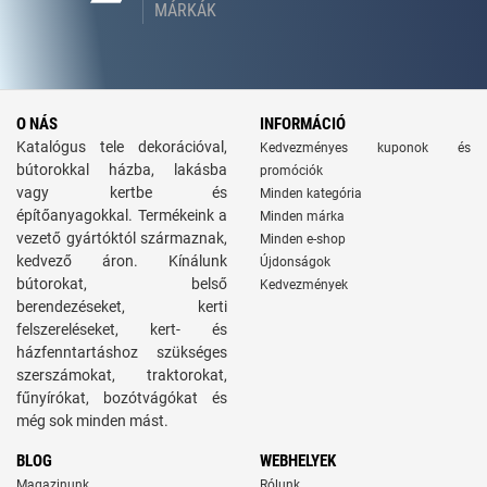
MÁRKÁK
O NÁS
INFORMÁCIÓ
Katalógus tele dekorációval,
Kedvezményes kuponok és
bútorokkal házba, lakásba
promóciók
vagy kertbe és
Minden kategória
építőanyagokkal. Termékeink a
Minden márka
vezető gyártóktól származnak,
Minden e-shop
kedvező áron. Kínálunk
Újdonságok
bútorokat, belső
Kedvezmények
berendezéseket, kerti
felszereléseket, kert- és
házfenntartáshoz szükséges
szerszámokat, traktorokat,
fűnyírókat, bozótvágókat és
még sok minden mást.
BLOG
WEBHELYEK
Magazinunk
Rólunk