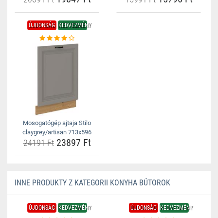
ÚJDONSÁG
KEDVEZMÉNY
Mosogatógép ajtaja Stilo
claygrey/artisan 713x596
23897 Ft
24191 Ft
INNE PRODUKTY Z KATEGORII KONYHA BÚTOROK
ÚJDONSÁG
KEDVEZMÉNY
ÚJDONSÁG
KEDVEZMÉNY