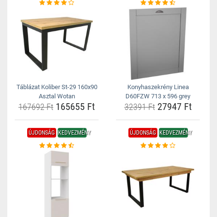
Táblázat Koliber St-29 160x90
Konyhaszekrény Linea
Asztal Wotan
D60FZW 713 x 596 grey
165655 Ft
27947 Ft
167692 Ft
32391 Ft
ÚJDONSÁG
KEDVEZMÉNY
ÚJDONSÁG
KEDVEZMÉNY