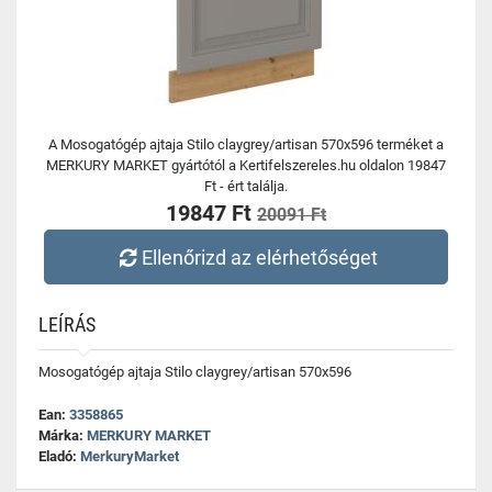
A Mosogatógép ajtaja Stilo claygrey/artisan 570x596 terméket a
MERKURY MARKET gyártótól a Kertifelszereles.hu oldalon 19847
Ft - ért találja.
19847 Ft
20091 Ft
Ellenőrizd az elérhetőséget
LEÍRÁS
Mosogatógép ajtaja Stilo claygrey/artisan 570x596
Ean:
3358865
Márka:
MERKURY MARKET
Eladó:
MerkuryMarket