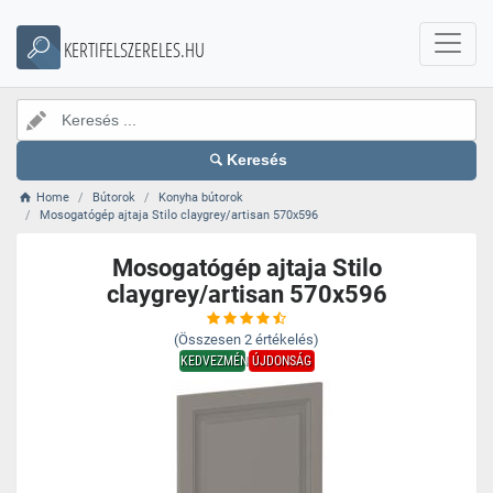
KERTIFELSZERELES.HU
Keresés
Home
Bútorok
Konyha bútorok
Mosogatógép ajtaja Stilo claygrey/artisan 570x596
Mosogatógép ajtaja Stilo
claygrey/artisan 570x596
(Összesen
2
értékelés)
KEDVEZMÉNY
ÚJDONSÁG