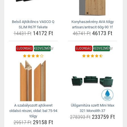
Belső Ajtókilincs VASCO Q
Konyhaszekrény AVA tölgy
SLIM R67F fekete
artisan/antracit 60g-90 1f
14172 Ft
46173 Ft
14431 Ft
46741 Ft
ÚJDONSÁG
KEDVEZMÉNY
ÚJDONSÁG
KEDVEZMÉNY
A szabályozott ajtókeret
Ülőgarnitúra szett Mini Max
oldalsó részei, oldal: bal 75-94
321 Monolith 37
233759 Ft
tölgy
278393 Ft
29158 Ft
29517 Ft