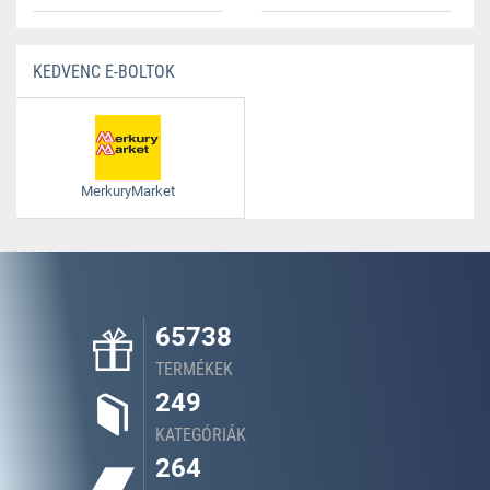
KEDVENC E-BOLTOK
MerkuryMarket
65738
TERMÉKEK
249
KATEGÓRIÁK
264