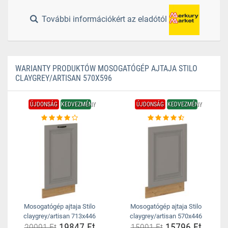
További információkért az eladótól
WARIANTY PRODUKTÓW MOSOGATÓGÉP AJTAJA STILO
CLAYGREY/ARTISAN 570X596
ÚJDONSÁG
KEDVEZMÉNY
ÚJDONSÁG
KEDVEZMÉNY
Mosogatógép ajtaja Stilo
Mosogatógép ajtaja Stilo
claygrey/artisan 713x446
claygrey/artisan 570x446
19847 Ft
15796 Ft
20091 Ft
15991 Ft