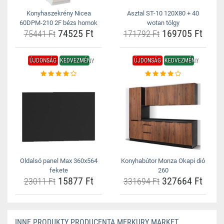
Konyhaszekrény Nicea
Asztal ST-10 120X80 + 40
60DPM-210 2F bézs homok
wotan tölgy
74525 Ft
169705 Ft
75441 Ft
171792 Ft
ÚJDONSÁG
KEDVEZMÉNY
ÚJDONSÁG
KEDVEZMÉNY
Oldalsó panel Max 360x564
Konyhabútor Monza Okapi dió
fekete
260
15877 Ft
327664 Ft
23011 Ft
331694 Ft
INNE PRODUKTY PRODUCENTA MERKURY MARKET