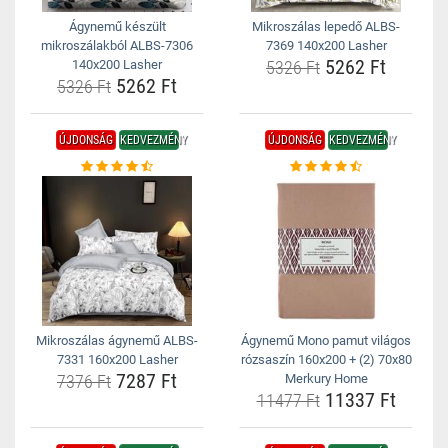
Ágynemű készült
Mikroszálas lepedő ALBS-
mikroszálakból ALBS-7306
7369 140x200 Lasher
5262 Ft
140x200 Lasher
5326 Ft
5262 Ft
5326 Ft
ÚJDONSÁG
KEDVEZMÉNY
ÚJDONSÁG
KEDVEZMÉNY
Mikroszálas ágynemű ALBS-
Ágynemű Mono pamut világos
7331 160x200 Lasher
rózsaszín 160x200 + (2) 70x80
7287 Ft
7376 Ft
Merkury Home
11337 Ft
11477 Ft