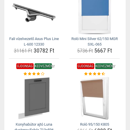
Fali vízelvezető Axus Plus Line
Roló Mini Silver 62/150 MGR
L-600 12330
SXL-065
30782 Ft
5667 Ft
31161 Ft
5736 Ft
ÚJDONSÁG
KEDVEZMÉNY
ÚJDONSÁG
KEDVEZMÉNY
Konyhabútor ajtó Luna
Roló 95/150 K805
dustgrey/fehér 713x596