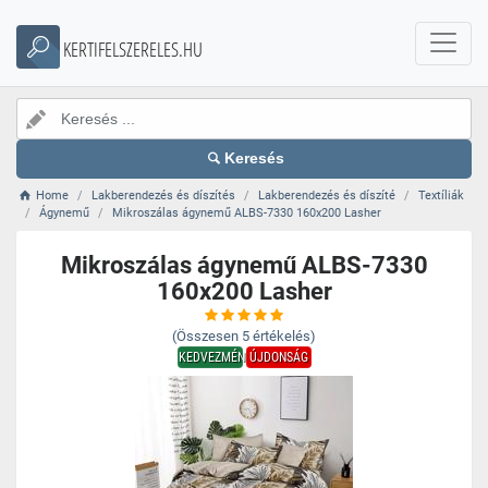
KERTIFELSZERELES.HU
Keresés
Home
Lakberendezés és díszítés
Lakberendezés és díszíté
Textíliák
Ágynemű
Mikroszálas ágynemű ALBS-7330 160x200 Lasher
Mikroszálas ágynemű ALBS-7330
160x200 Lasher
(Összesen
5
értékelés)
KEDVEZMÉNY
ÚJDONSÁG