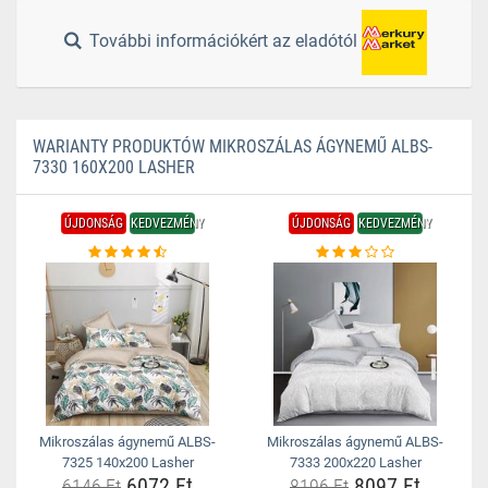
További információkért az eladótól
WARIANTY PRODUKTÓW MIKROSZÁLAS ÁGYNEMŰ ALBS-
7330 160X200 LASHER
ÚJDONSÁG
KEDVEZMÉNY
ÚJDONSÁG
KEDVEZMÉNY
Mikroszálas ágynemű ALBS-
Mikroszálas ágynemű ALBS-
7325 140x200 Lasher
7333 200x220 Lasher
6072 Ft
8097 Ft
6146 Ft
8196 Ft