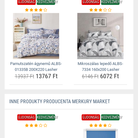
ÚJDONSÁG
KEDVEZMÉNY
ÚJDONSÁG
KEDVEZMÉNY
Pamutszatén ágynemű ALBS-
Mikroszálas lepedő ALBS-
01335B 200X220 Lasher
7334 160x200 Lasher
13767 Ft
6072 Ft
13937 Ft
6146 Ft
INNE PRODUKTY PRODUCENTA MERKURY MARKET
ÚJDONSÁG
KEDVEZMÉNY
ÚJDONSÁG
KEDVEZMÉNY