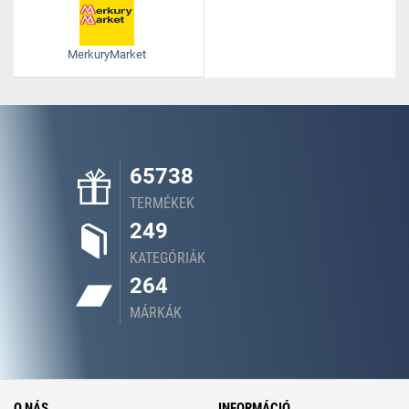
MerkuryMarket
65738
TERMÉKEK
249
KATEGÓRIÁK
264
MÁRKÁK
O NÁS
INFORMÁCIÓ