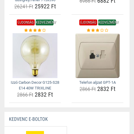
6882 Ft
6966 Ft
25922 Ft
26241 Ft
ÚJDONSÁG
KEDVEZMÉNY
ÚJDONSÁG
KEDVEZMÉNY
Izzó Carbon Decor G125-S28
Telefon aljzat GPT-1A
2832 Ft
E14 40W TRIXLINE
2866 Ft
2832 Ft
2866 Ft
KEDVENC E-BOLTOK